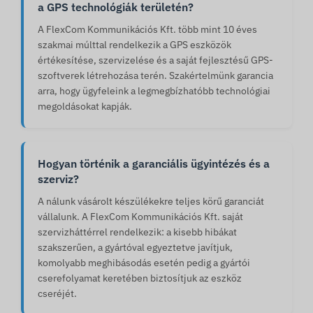
a GPS technológiák területén?
A FlexCom Kommunikációs Kft. több mint 10 éves
szakmai múlttal rendelkezik a GPS eszközök
értékesítése, szervizelése és a saját fejlesztésű GPS-
szoftverek létrehozása terén. Szakértelmünk garancia
arra, hogy ügyfeleink a legmegbízhatóbb technológiai
megoldásokat kapják.
Hogyan történik a garanciális ügyintézés és a
szerviz?
A nálunk vásárolt készülékekre teljes körű garanciát
vállalunk. A FlexCom Kommunikációs Kft. saját
szervizháttérrel rendelkezik: a kisebb hibákat
szakszerűen, a gyártóval egyeztetve javítjuk,
komolyabb meghibásodás esetén pedig a gyártói
cserefolyamat keretében biztosítjuk az eszköz
cseréjét.