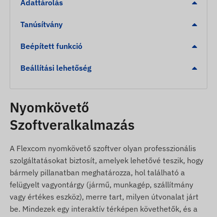
Adattárolás
Beépített gyorsulásmérő, giroszkóp és
szünetmentesítő akkumulátor (kb. 30 perc
Tanúsítvány
áthidalás).
Beépített funkció
Pára- és cseppálló kialakítás a megbízható
működésért.
Beállítási lehetőség
Automatikus váltás alvó és ébrenléti
üzemmódok között a hatékony
energiafelhasználásért.
Nyomkövető
Belső, nagy érzékenységű GNSS antenna és LED
Szoftveralkalmazás
állapotjelzők.
Riasztások
A Flexcom nyomkövető szoftver olyan professzionális
szolgáltatásokat biztosít, amelyek lehetővé teszik, hogy
Elmozdulás riasztás váratlan mozgás esetén.
bármely pillanatban meghatározza, hol található a
felügyelt vagyontárgy (jármű, munkagép, szállítmány
Vontatás érzékelése.
vagy értékes eszköz), merre tart, milyen útvonalat járt
Gyújtás állapotának változása.
be. Mindezek egy interaktív térképen követhetők, és a
Eszköz eltávolításának riasztása az OBD portról.