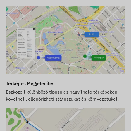
készülék nano SIM kártya segítségével
kommunikál a hálózaton.
Működési régió
4G: Európa, Közel-Kelet és Ázsia
2G: Világ
Vásárlási opciók
Ha csak készüléket vásárol (szoftver előfizetést
nem), azt a gyári beállításokkal adjuk át. A
Térképes Megjelenítés
működtetéshez szükséges SIM kártyáról, annak
Eszközeit különböző típusú és nagyítható térképeken
beállításairól és a kártya üzemeltetéséről
követheti, ellenőrizheti státuszukat és környezetüket.
(feltöltés, éves adategyeztetés) Önnek kell
gondoskodnia.
Ha a készülék mellett szoftver előfizetést is
vásárol, de SIM kártyát nem, akkor a készüléket
már a szoftverünkben regisztrálva, működésre