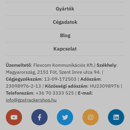
Gyártók
Cégadatok
Blog
Kapcsolat
Üzemeltető
: Flexcom Kommunikációs Kft.|
Székhely
:
Magyarország, 2151 Fót, Szent Imre utca 94. |
Cégjegyzékszám
: 13-09-172503 |
Adószám
:
23098976-2-13 |
Közösségi adószám
: HU23098976 |
Telefonszám
: +36 70 3333 525 |
E-mail
:
info@gpstrackershop.hu