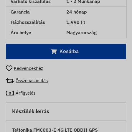
Várható kiszállítás
1 - 2 Munkanap
Garancia
24 hónap
Házhozszállítás
1.990 Ft
Áru helye
Magyarország
Kosárba
Kedvencekhez
Összehasonlítás
Árfigyelés
Készülék leírás
Teltonika FMC003-E 4G LTE OBDII GPS