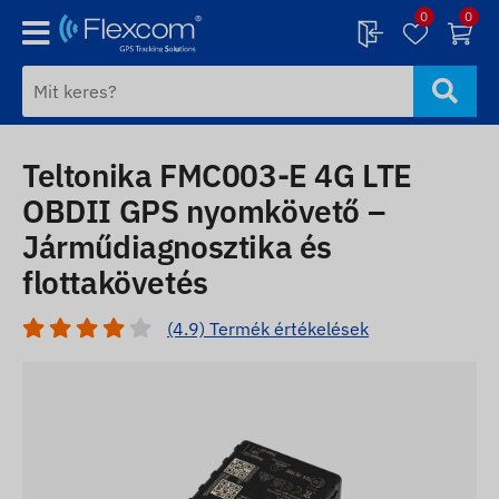
0
0
Teltonika FMC003-E 4G LTE
OBDII GPS nyomkövető –
Járműdiagnosztika és
flottakövetés
(4.9) Termék értékelések