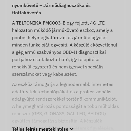
nyomkövető – Járműdiagnosztika és
flottakövetés
A
TELTONIKA FMC003-E
egy fejlett, 4G LTE
hálózaton működő járműkövető eszköz, amely a
pontos helymeghatározás és járműfelügyelet
minden funkcióját egyesíti. A készülék közvetlenül
a gépjármű szabványos OBD-II diagnosztikai
portjához csatlakoztatható, így telepítése
rendkívül egyszerű és nem igényel speciális
szerszámokat vagy kábelezést.
Az eszköz támogatja a legmodernebb internetes
adatátviteli technológiákat és a professzionális
adatgyűjtő rendszerekkel történő kommunikációt.
A helymeghatározás pontosságát a több műholdas
rendszer (GPS, GLONASS, GALILEO, BEIDOU)
együttes támogatása biztosítja. A készülék
alkalmas olyan kritikus paraméterek figyelésére,
Teljes leírás megtekintése