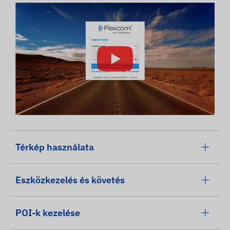
Térkép használata
Eszközkezelés és követés
POI-k kezelése