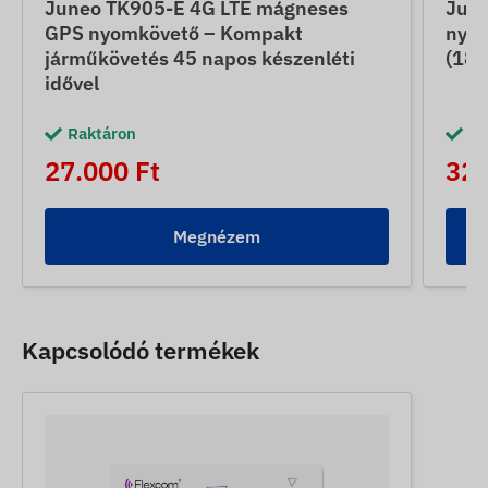
Juneo TK905-E 4G LTE mágneses
June
GPS nyomkövető – Kompakt
nyom
járműkövetés 45 napos készenléti
(180
idővel
Raktáron
Ra
27.000 Ft
32.
Megnézem
Kapcsolódó termékek