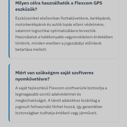
Milyen célra használhatók a Flexcom GPS
eszközök?
Eszközeinket elsősorban flottakövetésre, kerékpárok,
motorkerékpárok és autók lopás elleni védelmére,
valamint logisztikai optimalizálásra terveztük.
Használatuk a hatékonyabb vagyonvédelem érdekében
történik, minden esetben a jogszabályi előírások
betartása mellett.
Miért van szükségem saját szoftveres
nyomkövetésre?
A saját fejlesztésű Flexcom szoftverünk biztosítja a
legmagasabb szintű adatvédelmet és
megbízhatóságot. A tárolt adatokhoz kizárólag a
jogosult felhasználó férhet hozzá, így garantáltan
biztonságban tudhatja értékeit vagy járműveit.