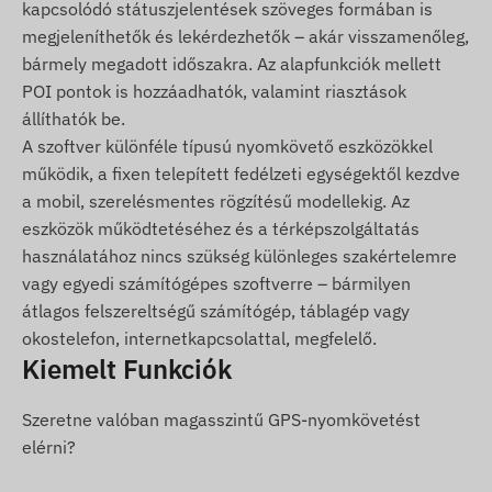
kapcsolódó státuszjelentések szöveges formában is
POI digitális kerítés (Geofence) elhagyása vagy
megjeleníthetők és lekérdezhetők – akár visszamenőleg,
az adott zónába érkezés.
bármely megadott időszakra. Az alapfunkciók mellett
POI pontok is hozzáadhatók, valamint riasztások
A csomag tartalma
állíthatók be.
A szoftver különféle típusú nyomkövető eszközökkel
TELTONIKA FMC003-E 4G LTE OBDII jármű GPS
működik, a fixen telepített fedélzeti egységektől kezdve
nyomkövető
a mobil, szerelésmentes rögzítésű modellekig. Az
Üzembehelyezési útmutató
eszközök működtetéséhez és a térképszolgáltatás
használatához nincs szükség különleges szakértelemre
Használati feltételek
vagy egyedi számítógépes szoftverre – bármilyen
átlagos felszereltségű számítógép, táblagép vagy
A készülék normál működéséhez a
okostelefon, internetkapcsolattal, megfelelő.
helymeghatározó műholdrendszerekkel és a
Kiemelt Funkciók
mobilszolgáltatók hálózatával való aktív kapcsolat
szükséges. Ezek biztosítják az adatgyűjtést és
Szeretne valóban magasszintű GPS-nyomkövetést
továbbítást, illetve a kommunikációt a tulajdonos
elérni?
telefonjával vagy nyomkövető szoftver használata
esetén a központi adatgyűjtő rendszerrel. A