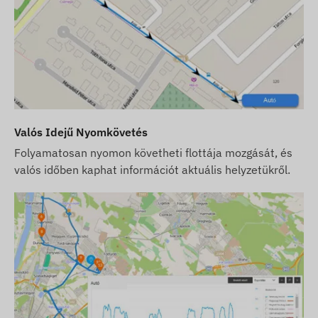
készen adjuk át. A SIM kártya beszerzése,
beállítása és üzemeltetése azonban továbbra is
az Ön feladata.
Ha a készülék és szoftver előfizetés mellett a
SIM kártyát is tőlünk vásárolja, akkor a
készüléket és a SIM kártyát a szoftverrel
együttműködésre készen adjuk át és a kártya
Valós Idejű Nyomkövetés
folyamatos üzemben tartásáról is mi
Folyamatosan nyomon követheti flottája mozgását, és
gondoskodunk – Önnek ez utóbbival
valós időben kaphat információt aktuális helyzetükről.
kapcsolatban semmilyen teendője nem lesz.
Szoftver előfizetés esetén, amennyiben az email
típusú értesítések mellett szoftverünk SMS
riasztási szolgáltatását is igénybe kívánja venni,
vásároljon SMS kreditkártyát is, melyet
webáruházunkban, a készülékhez kapcsolódó
termékek között talál.