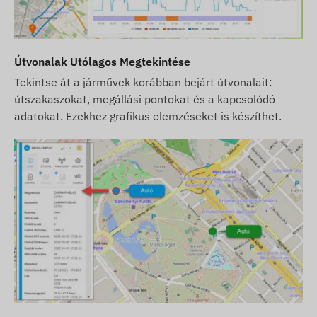
A weboldalon található készülék leírások és képek
a gyártó által közzétett információkon alapulnak,
melyek nem minden esetben pontosak,
hibamentesek. A gyártó fenntartja a jogot, hogy
Útvonalak Utólagos Megtekintése
előzetes értesítés nélkül módosítson a termék
Tekintse át a járművek korábban bejárt útvonalait:
egyes paraméterein vagy csomagolásán - az
útszakaszokat, megállási pontokat és a kapcsolódó
ezekkel kapcsolatos adatok aktualizálása
adatokat. Ezekhez grafikus elemzéseket is készíthet.
weblapunkon a változások észlelése és
kiértékelése után történik meg.