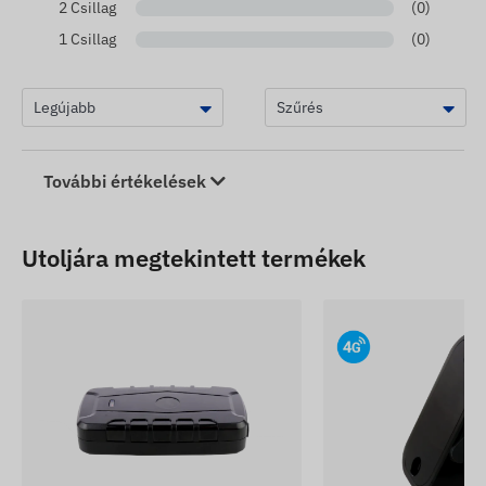
2 Csillag
(0)
átlépése (szoftveresen).
1 Csillag
(0)
Mozgás és dőlésszög változás észlelése.
Mágneses jelenlét változásának jelzése.
A csomag tartalma
További értékelések
TELTONIKA BTSMP14NB801 EYE SENSOR
érzékelő
Üzembehelyezési útmutató
Utoljára megtekintett termékek
Használati feltételek
Az EYE SENSOR önmagában nem végez műholdas
helymeghatározást; működéséhez Bluetooth (BLE)
kapcsolatra képes GPS nyomkövető készülék vagy
mobilalkalmazás szükséges. A hatékony
kommunikációhoz az eszközöknek a beállított
Bluetooth hatótávolságon belül kell tartózkodniuk.