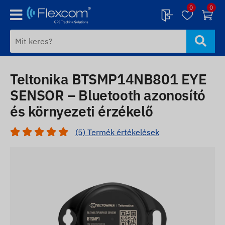
0
0
Teltonika BTSMP14NB801 EYE
SENSOR – Bluetooth azonosító
és környezeti érzékelő
(5) Termék értékelések