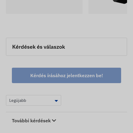
A weboldalon található készülék leírások és képek
a gyártó által közzétett információkon alapulnak,
melyek nem minden esetben pontosak,
hibamentesek. A gyártó fenntartja a jogot, hogy
előzetes értesítés nélkül módosítson a termék
egyes paraméterein vagy csomagolásán - az
Kérdések és válaszok
ezekkel kapcsolatos adatok aktualizálása
weblapunkon a változások észlelése és
kiértékelése után történik meg.
Kérdés írásához jelentkezzen be!
További kérdések