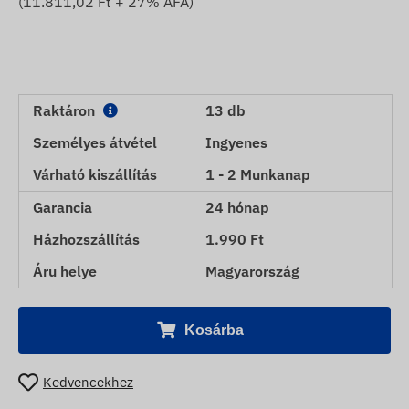
(
11.811,02
Ft + 27% ÁFA)
Raktáron
13 db
Személyes átvétel
Ingyenes
Várható kiszállítás
1 - 2 Munkanap
Garancia
24 hónap
Házhozszállítás
1.990 Ft
Áru helye
Magyarország
Kosárba
Kedvencekhez