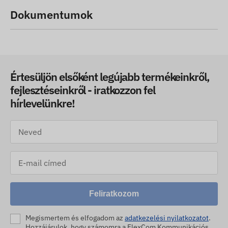
Dokumentumok
Értesüljön elsőként legújabb termékeinkről,
fejlesztéseinkről - iratkozzon fel
hírlevelünkre!
Feliratkozom
Megismertem és elfogadom az
adatkezelési nyilatkozatot
.
Hozzájárulok, hogy számomra a FlexCom Kommunikációs