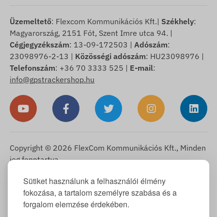
Üzemeltető
: Flexcom Kommunikációs Kft.|
Székhely
:
Magyarország, 2151 Fót, Szent Imre utca 94. |
Cégjegyzékszám
: 13-09-172503 |
Adószám
:
23098976-2-13 |
Közösségi adószám
: HU23098976 |
Telefonszám
: +36 70 3333 525 |
E-mail
:
info@gpstrackershop.hu
Copyright © 2026 FlexCom Kommunikációs Kft., Minden
jog fenntartva.
Magyar
Sütiket használunk a felhasználói élmény
▼
fokozása, a tartalom személyre szabása és a
Cookie Tájékoztató
-
Visszaküldési szabályzat
-
Impresszum
-
forgalom elemzése érdekében.
Szavatosság és jótállás
-
Elállási jog
-
Szállítási információk
-
Általános Szerződési Feltételek
-
Adatkezelési Tájékoztató
-