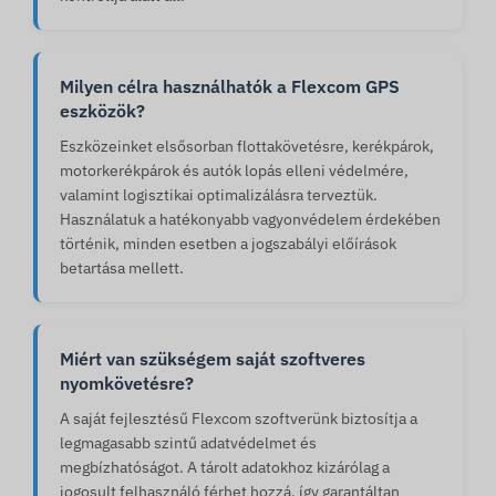
Milyen célra használhatók a Flexcom GPS
eszközök?
Eszközeinket elsősorban flottakövetésre, kerékpárok,
motorkerékpárok és autók lopás elleni védelmére,
valamint logisztikai optimalizálásra terveztük.
Használatuk a hatékonyabb vagyonvédelem érdekében
történik, minden esetben a jogszabályi előírások
betartása mellett.
Miért van szükségem saját szoftveres
nyomkövetésre?
A saját fejlesztésű Flexcom szoftverünk biztosítja a
legmagasabb szintű adatvédelmet és
megbízhatóságot. A tárolt adatokhoz kizárólag a
jogosult felhasználó férhet hozzá, így garantáltan