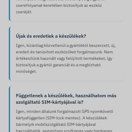
cserefolyamat keretében biztosítjuk az eszköz
cseréjét.
Újak és eredetiek a készülékek?
Igen, kizárólag közvetlenül a gyártóktól beszerzett, új,
eredeti és tanúsított eszközöket forgalmazunk. Nem
értékesítünk használt vagy felújított termékeket, így
biztosítjuk a gyártói garanciát és a megbízható
minőséget.
Függetlenek a készülékek, használhatom más
szolgáltató SIM-kártyájával is?
Igen, minden általunk forgalmazott GPS nyomkövető
kártyafüggetlen (SIM-lock mentes). A készülékek
bármelyik mobilszolgáltató SIM-kártyájával
használhatók, semmilyen szoftveres vagy hardveres