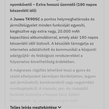
nyomkövető – Extra hosszú üzemidő (180 napos
készenléti idő)
A
Juneo TK905C
a pontos helymeghatározás és
járműfelügyelet minden funkcióját egyesíti,
kiegészítve egy extra nagy, 20.000 mAh
kapacitású akkumulátorral, amely akár 180 napos
készenléti időt biztosít. A készülék támogatja az
internetes adatátvitelt és kommunikál a központi
adatgyűjtő- és feldolgozó rendszerekkel a
folyamatos követhetőség érdekében.
A mágneses rögzítés lehetővé teszi a gyors és
stabil elhelyezést bármilyen fémfelületen, legyen
szó járművekről, konténerekről vagy nagyértékű
munkagépekről. A masszív, por- és cseppálló
burkolat biztosítja a hosszú távú, kültéri
használatot, így az eszköz a legzordabb
körülmények között is megbízhatóan üzemel.
Teljes leírás megtekintése