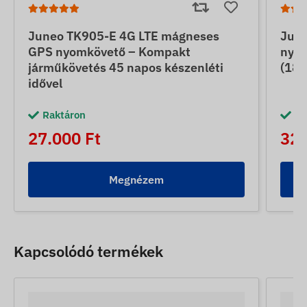
Juneo TK905-E 4G LTE mágneses
June
GPS nyomkövető – Kompakt
nyom
járműkövetés 45 napos készenléti
(180
idővel
Raktáron
Ra
27.000 Ft
32.
Megnézem
Kapcsolódó termékek