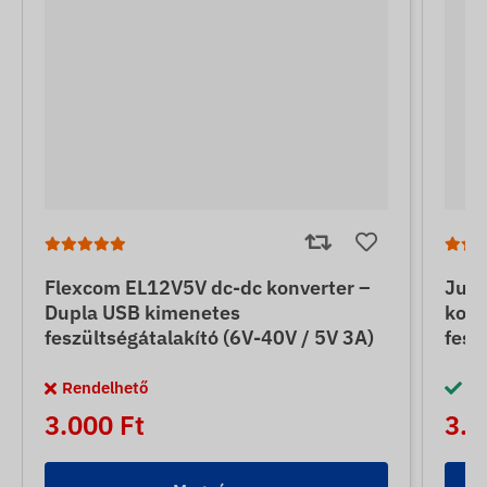
Flexcom EL12V5V dc-dc konverter –
Jun
Dupla USB kimenetes
konv
feszültségátalakító (6V-40V / 5V 3A)
fesz
Rendelhető
Ra
3.000 Ft
3.5