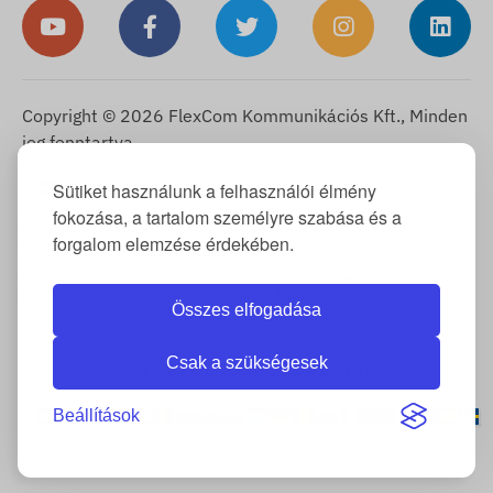
Copyright © 2026 FlexCom Kommunikációs Kft., Minden
jog fenntartva.
Magyar
Sütiket használunk a felhasználói élmény
▼
fokozása, a tartalom személyre szabása és a
Cookie Tájékoztató
-
Visszaküldési szabályzat
-
Impresszum
-
forgalom elemzése érdekében.
Szavatosság és jótállás
-
Elállási jog
-
Szállítási információk
-
Általános Szerződési Feltételek
-
Adatkezelési Tájékoztató
-
Garanciális ügyintézés
-
Elállás a vásárlástól
Összes elfogadása
Csak a szükségesek
NEMZETKÖZI OLDALAINK
Beállítások