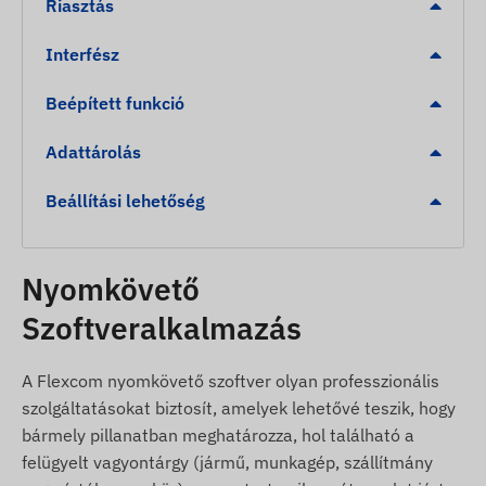
szerszámmentes rögzítéshez.
Riasztás
Riasztások
Interfész
Illetéktelen elmozdulás észlelése.
Beépített funkció
Rázkódás / Ütés érzékelése: Riasztás, ha az
Adattárolás
eszközt vagy a védett tárgyat külső behatás éri.
Alacsony akkumulátor szint jelzése a
Beállítási lehetőség
biztonságos üzemeltetésért.
Sebességtúllépés riasztás.
Nyomkövető
Digitális kerítés (Geofencing) elhagyása vagy
érkezés egy kijelölt zónába (POI).
Szoftveralkalmazás
A csomag tartalma
A Flexcom nyomkövető szoftver olyan professzionális
szolgáltatásokat biztosít, amelyek lehetővé teszik, hogy
Juneo TK905C 4G LTE mágneses GPS
bármely pillanatban meghatározza, hol található a
nyomkövető
felügyelt vagyontárgy (jármű, munkagép, szállítmány
USB töltőkábel