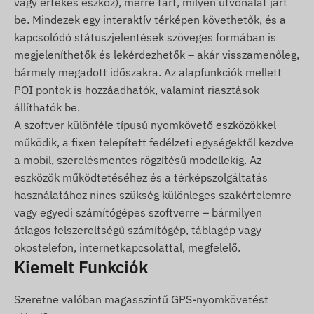
vagy értékes eszköz), merre tart, milyen útvonalat járt
Üzembehelyezési útmutató
be. Mindezek egy interaktív térképen követhetők, és a
SIM tű és SIM adapter készlet
kapcsolódó státuszjelentések szöveges formában is
Hordtáska a biztonságos tároláshoz
megjeleníthetők és lekérdezhetők – akár visszamenőleg,
bármely megadott időszakra. Az alapfunkciók mellett
Használati feltételek
POI pontok is hozzáadhatók, valamint riasztások
állíthatók be.
A készülék normál működéséhez aktív kapcsolat
A szoftver különféle típusú nyomkövető eszközökkel
szükséges a helymeghatározó
működik, a fixen telepített fedélzeti egységektől kezdve
műholdrendszerekkel és a mobilszolgáltatók
a mobil, szerelésmentes rögzítésű modellekig. Az
hálózatával. Ezek biztosítják az adatgyűjtést,
eszközök működtetéséhez és a térképszolgáltatás
továbbítást és a kommunikációt a felhasználó
használatához nincs szükség különleges szakértelemre
telefonjával vagy a központi szerverrel. A készülék
vagy egyedi számítógépes szoftverre – bármilyen
a benne elhelyezett (cserélhető) SIM kártyán
átlagos felszereltségű számítógép, táblagép vagy
keresztül kommunikál a mobilhálózatokon.
okostelefon, internetkapcsolattal, megfelelő.
Működési Régió
Kiemelt Funkciók
4G: Világ
Szeretne valóban magasszintű GPS-nyomkövetést