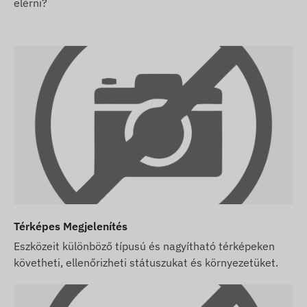
elérni?
2G: Világ
Vásárlási opciók
Ha csak készüléket vásárol (szoftver előfizetést
nem), azt a gyári beállításokkal adjuk át. A
működtetéshez szükséges SIM kártyáról, annak
beállításairól és a kártya üzemeltetéséről
(feltöltés, éves adategyeztetés) Önnek kell
gondoskodnia.
Ha a készülék mellett szoftver előfizetést is
vásárol, de SIM kártyát nem, akkor a készüléket
már a szoftverünkben regisztrálva, működésre
készen adjuk át. A SIM kártya beszerzése,
Térképes Megjelenítés
beállítása és üzemeltetése azonban továbbra is
Eszközeit különböző típusú és nagyítható térképeken
az Ön feladata.
követheti, ellenőrizheti státuszukat és környezetüket.
Ha a készülék és szoftver előfizetés mellett a
SIM kártyát is tőlünk vásárolja, akkor a