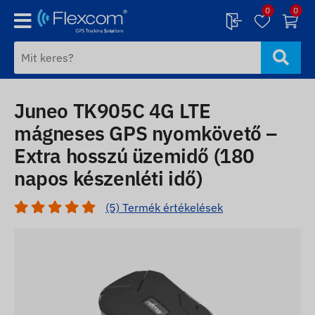
0
0
Juneo TK905C 4G LTE
mágneses GPS nyomkövető –
Extra hosszú üzemidő (180
napos készenléti idő)
(5) Termék értékelések