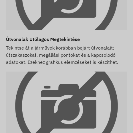
ezekkel kapcsolatos adatok aktualizálása
weblapunkon a változások észlelése és
kiértékelése után történik meg.
Útvonalak Utólagos Megtekintése
Tekintse át a járművek korábban bejárt útvonalait:
útszakaszokat, megállási pontokat és a kapcsolódó
adatokat. Ezekhez grafikus elemzéseket is készíthet.