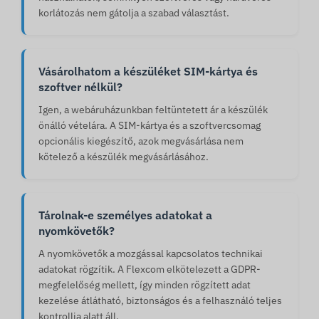
korlátozás nem gátolja a szabad választást.
Vásárolhatom a készüléket SIM-kártya és
szoftver nélkül?
Igen, a webáruházunkban feltüntetett ár a készülék
önálló vételára. A SIM-kártya és a szoftvercsomag
opcionális kiegészítő, azok megvásárlása nem
kötelező a készülék megvásárlásához.
Tárolnak-e személyes adatokat a
nyomkövetők?
A nyomkövetők a mozgással kapcsolatos technikai
adatokat rögzítik. A Flexcom elkötelezett a GDPR-
megfelelőség mellett, így minden rögzített adat
kezelése átlátható, biztonságos és a felhasználó teljes
kontrollja alatt áll.