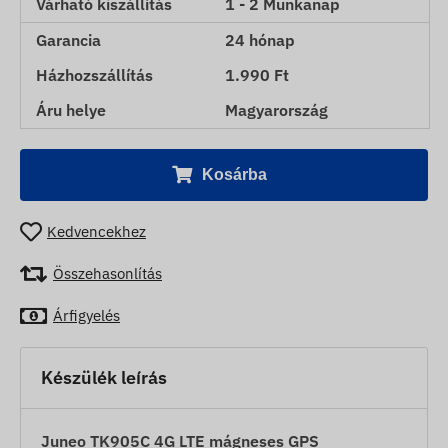
Várható kiszállítás
1 - 2 Munkanap
Garancia
24 hónap
Házhozszállítás
1.990 Ft
Áru helye
Magyarország
Kosárba
Kedvencekhez
Összehasonlítás
Árfigyelés
Készülék leírás
Juneo TK905C 4G LTE mágneses GPS