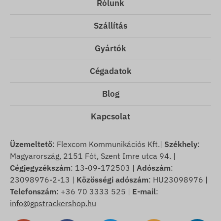
Rólunk
Szállítás
Gyártók
Cégadatok
Blog
Kapcsolat
Üzemeltető
: Flexcom Kommunikációs Kft.|
Székhely
:
Magyarország, 2151 Fót, Szent Imre utca 94. |
Cégjegyzékszám
: 13-09-172503 |
Adószám
:
23098976-2-13 |
Közösségi adószám
: HU23098976 |
Telefonszám
: +36 70 3333 525 |
E-mail
:
info@gpstrackershop.hu