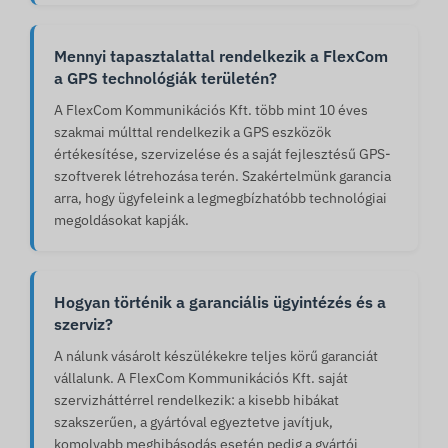
Mennyi tapasztalattal rendelkezik a FlexCom
a GPS technológiák területén?
A FlexCom Kommunikációs Kft. több mint 10 éves
szakmai múlttal rendelkezik a GPS eszközök
értékesítése, szervizelése és a saját fejlesztésű GPS-
szoftverek létrehozása terén. Szakértelmünk garancia
arra, hogy ügyfeleink a legmegbízhatóbb technológiai
megoldásokat kapják.
Hogyan történik a garanciális ügyintézés és a
szerviz?
A nálunk vásárolt készülékekre teljes körű garanciát
vállalunk. A FlexCom Kommunikációs Kft. saját
szervizháttérrel rendelkezik: a kisebb hibákat
szakszerűen, a gyártóval egyeztetve javítjuk,
komolyabb meghibásodás esetén pedig a gyártói