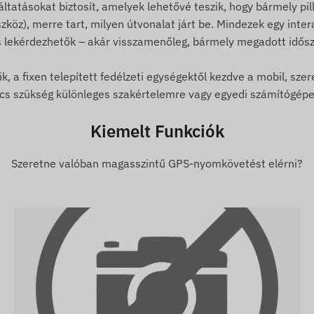
ltatásokat biztosít, amelyek lehetővé teszik, hogy bármely pil
tartás érdekében.
köz), merre tart, milyen útvonalat járt be. Mindezek egy inte
 lekérdezhetők – akár visszamenőleg, bármely megadott idősza
, a fixen telepített fedélzeti egységektől kezdve a mobil, sze
s szükség különleges szakértelemre vagy egyedi számítógépes
rtamra
Kiemelt Funkciók
Szeretne valóban magasszintű GPS-nyomkövetést elérni?
ükséges a műholdas helymeghatározó rendszerekkel és a
benne elhelyezett (cserélhető) nano SIM kártya
lekérdezhetők SMS-ben vagy online nyomkövető