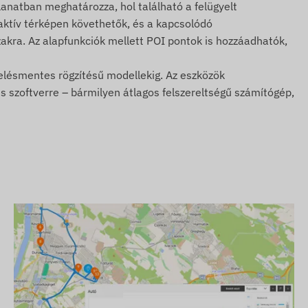
lanatban meghatározza, hol található a felügyelt
raktív térképen követhetők, és a kapcsolódó
kra. Az alapfunkciók mellett POI pontok is hozzáadhatók,
relésmentes rögzítésű modellekig. Az eszközök
 szoftverre – bármilyen átlagos felszereltségű számítógép,