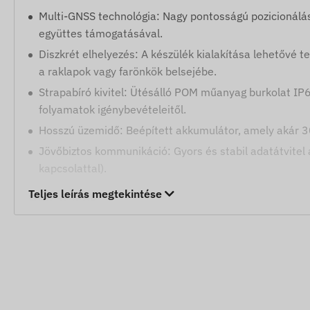
Multi-GNSS technológia: Nagy pontosságú pozicionál
együttes támogatásával.
Diszkrét elhelyezés: A készülék kialakítása lehetővé 
a raklapok vagy farönkök belsejébe.
Strapabíró kivitel: Ütésálló POM műanyag burkolat IP65
folyamatok igénybevételeitől.
Hosszú üzemidő: Beépített akkumulátor, amely akár 30 n
Jövőbiztos kommunikáció: Gyors és stabil adatátvitel 
kapcsolattal).
Teljes leírás megtekintése
Riasztások
A biztonság érdekében a készülék lopásvédelem miatt ne
következő eseménynél:
Illetéktelen elmozdulás észlelése a beépített mozgásé
Digitális kerítés (Geofencing) elhagyása vagy a kijelöl