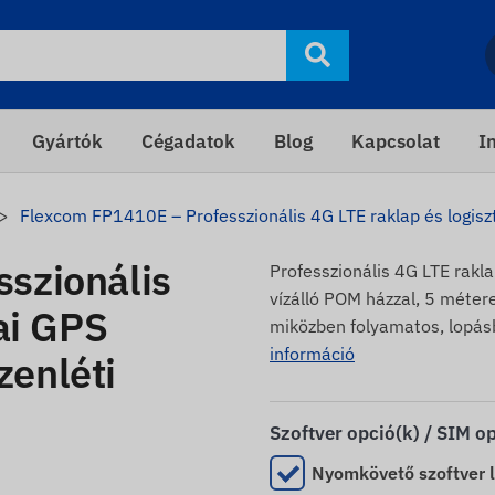
Gyártók
Cégadatok
Blog
Kapcsolat
I
Flexcom FP1410E – Professzionális 4G LTE raklap és logisz
szionális
Professzionális 4G LTE rakl
vízálló POM házzal, 5 méter
ai GPS
miközben folyamatos, lopás
információ
enléti
Szoftver opció(k) / SIM o
Nyomkövető szoftver l