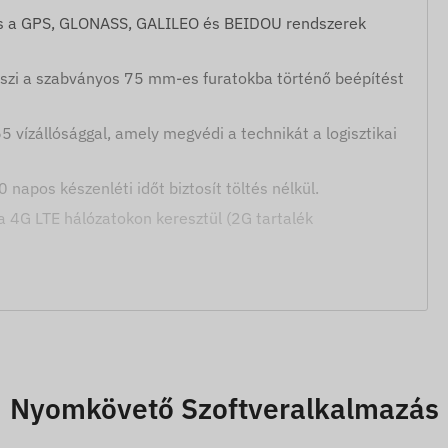
ás a GPS, GLONASS, GALILEO és BEIDOU rendszerek
teszi a szabványos 75 mm-es furatokba történő beépítést
 vízállósággal, amely megvédi a technikát a logisztikai
apos készenléti időt biztosít töltés nélkül.
a 4G LTE hálózatokon keresztül (2G tartalék
m kikapcsolható, és azonnali értesítést küld a
Nyomkövető Szoftveralkalmazás
rzékelő és giroszkóp segítségével.
t zónába történő érkezés.