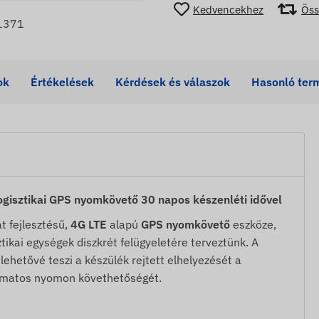
Kedvencekhez
Öss
1371
ok
Értékelések
Kérdések és válaszok
Hasonló ter
ogisztikai GPS nyomkövető 30 napos készenléti idővel
t fejlesztésű,
4G LTE
alapú
GPS nyomkövető
eszköze,
tikai egységek diszkrét felügyeletére terveztünk. A
ehetővé teszi a készülék rejtett elhelyezését a
lyamatos nyomon követhetőségét.