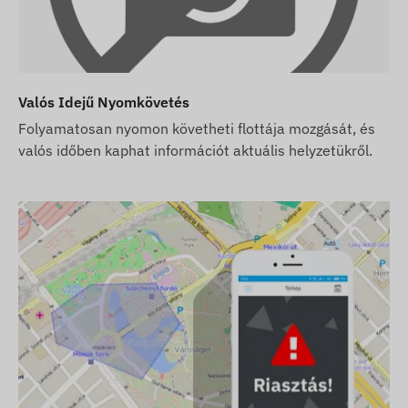
 azt a gyári beállításokkal adjuk át. A működtetéshez
tya üzemeltetéséről (feltöltés, éves adategyeztetés)
Valós Idejű Nyomkövetés
Folyamatosan nyomon követheti flottája mozgását, és
 de SIM kártyát nem, akkor a készüléket már a
valós időben kaphat információt aktuális helyzetükről.
át. A SIM kártya beszerzése, beállítása és üzemeltetése
yát is tőlünk vásárolja, akkor a készüléket és a SIM
 és a kártya folyamatos üzemben tartásáról is mi
milyen teendője nem lesz.
nálható az alábbi országokban: Albánia, Algéria,
Ausztria, Azerbajdzsán, Barbados, Fehéroroszország,
ulgária, Kambodzsa, Kajmán, Chile, Kína, Kolumbia,
tom, El Salvador, Egyenlítői-Guinea, Észtország, Feröer-
ltár, Nagy-Britannia, Görögország, Grönland, Grenada,