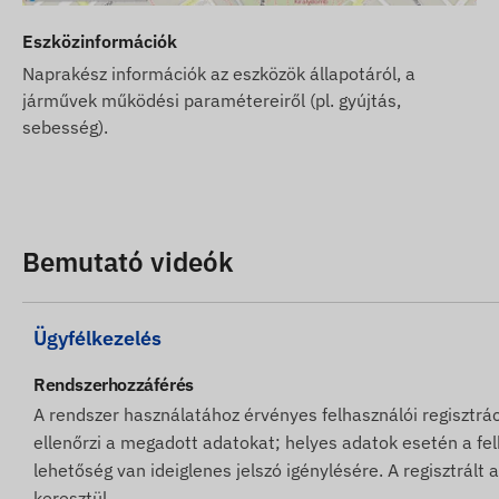
Guernsey, Guyana, Hong Kong, Magyarország, Izland, India
Eszközinformációk
Jersey, Jordánia, Kazahsztán, Koszovó, Kirgizisztán, Lett
Málta, Mexikó, Moldova, Monaco, Mongólia, Montenegró, 
Naprakész információk az eszközök állapotáról, a
járművek működési paramétereiről (pl. gyújtás,
Norvégia, Omán, Palesztina Szultanátus, Paraguay, Peru,
sebesség).
Oroszország, Saint Kitts és Nevis, Saint Lucia, Saint Vin
Szlovénia, Dél-Afrika, Spanyolország, Srí Lanka, Svédorsz
Caicos-szigetek, Ukrajna, Egyesült Arab Emírségek, USA
Szoftver előfizetés esetén, amennyiben az email típusú 
szolgáltatását is igénybe kívánja venni, vásároljon SMS
Bemutató videók
kapcsolódó termékek között talál.
A weboldalon található készülék leírások és képek a gyá
Ügyfélkezelés
minden esetben pontosak, hibamentesek. A gyártó fennta
a termék egyes paraméterein vagy csomagolásán - az ez
Rendszerhozzáférés
változások észlelése és kiértékelése után történik meg.
A rendszer használatához érvényes felhasználói regisztrá
ellenőrzi a megadott adatokat; helyes adatok esetén a felh
lehetőség van ideiglenes jelszó igénylésére. A regisztrá
keresztül.