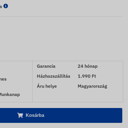
a
Garancia
24 hónap
Házhozszállítás
1.990 Ft
nes
Áru helye
Magyarország
 Munkanap
Kosárba