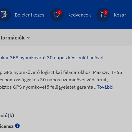
0
0
Bejelentkezés
Kedvencek
Kosár
nformációk
tikai GPS nyomkövető 30 napos készenléti idővel
ap GPS nyomkövető logisztikai feladatokhoz. Masszív, IP65
es pontossággal és 30 napos üzemidővel védi áruit,
biztos GPS nyomkövető felügyeletet garantál.
További
pció(k)
icensz