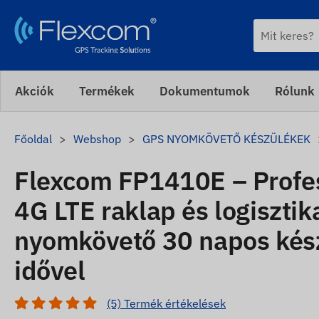
Akciók
Termékek
Dokumentumok
Rólunk
Főoldal
Webshop
GPS NYOMKÖVETŐ KÉSZÜLÉKEK
Flexcom FP1410E – Profes
4G LTE raklap és logisztik
nyomkövető 30 napos kész
idővel
(5) Termék értékelések