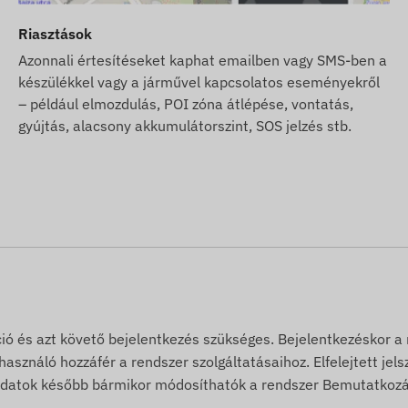
, Indonézia, Írország, Man-sziget, Izrael, Olaszország,
Riasztások
ország, Liechtenstein, Litvánia, Luxemburg, Malajzia,
Montserrat, Hollandia, Új-Zéland, Észak-Macedónia,
Azonnali értesítéseket kaphat emailben vagy SMS-ben a
készülékkel vagy a járművel kapcsolatos eseményekről
 Fülöp-szigetek, Lengyelország, Portugália, Románia,
– például elmozdulás, POI zóna átlépése, vontatás,
cent és Grenadine-szigetek, Szerbia, Szlovák Köztársaság,
gyújtás, alacsony akkumulátorszint, SOS jelzés stb.
ág, Svájc, Thaiföld, Tunézia, Törökország, Turks- és
, Vietnam, Hongkong.
értesítések mellett szoftverünk SMS riasztási
 kreditkártyát is, melyet webáruházunkban, a készülékhez
rtó által közzétett információkon alapulnak, melyek nem
rtja a jogot, hogy előzetes értesítés nélkül módosítson
ekkel kapcsolatos adatok aktualizálása weblapunkon a
ció és azt követő bejelentkezés szükséges. Bejelentkezéskor a
asználó hozzáfér a rendszer szolgáltatásaihoz. Elfelejtett jel
lt adatok később bármikor módosíthatók a rendszer Bemutatkozá