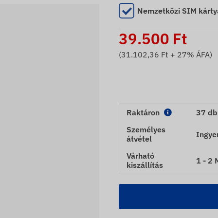
Nemzetközi SIM kárty
39.500
Ft
(
31.102,36
Ft + 27% ÁFA)
Raktáron
37 db
Személyes
Ingye
átvétel
Várható
1 - 2
kiszállítás