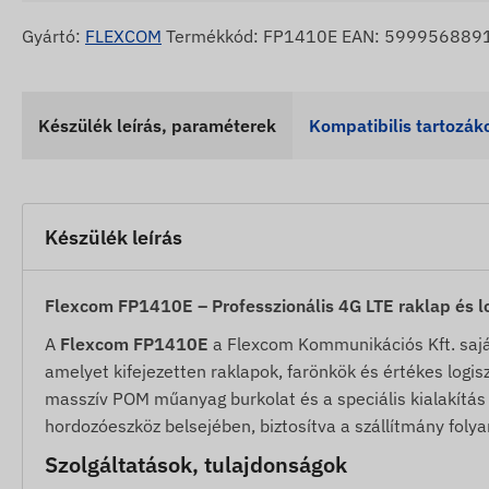
Gyártó:
FLEXCOM
Termékkód: FP1410E EAN: 599956889
Készülék leírás, paraméterek
Kompatibilis tartozák
Készülék leírás
Flexcom FP1410E – Professzionális 4G LTE raklap és l
A
Flexcom FP1410E
a Flexcom Kommunikációs Kft. sajá
amelyet kifejezetten raklapok, farönkök és értékes logisz
masszív POM műanyag burkolat és a speciális kialakítás l
hordozóeszköz belsejében, biztosítva a szállítmány fo
Szolgáltatások, tulajdonságok