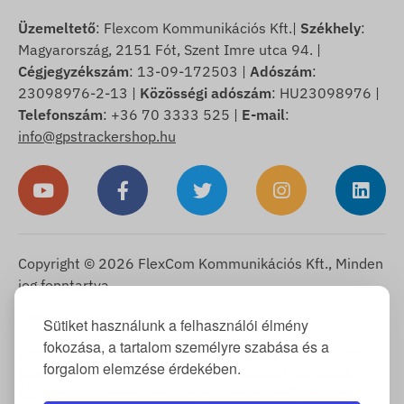
Üzemeltető
: Flexcom Kommunikációs Kft.|
Székhely
:
Magyarország, 2151 Fót, Szent Imre utca 94. |
Cégjegyzékszám
: 13-09-172503 |
Adószám
:
23098976-2-13 |
Közösségi adószám
: HU23098976 |
Telefonszám
: +36 70 3333 525 |
E-mail
:
info@gpstrackershop.hu
Copyright © 2026 FlexCom Kommunikációs Kft., Minden
jog fenntartva.
Magyar
Sütiket használunk a felhasználói élmény
▼
fokozása, a tartalom személyre szabása és a
Cookie Tájékoztató
-
Visszaküldési szabályzat
-
Impresszum
-
forgalom elemzése érdekében.
Szavatosság és jótállás
-
Elállási jog
-
Szállítási információk
-
Általános Szerződési Feltételek
-
Adatkezelési Tájékoztató
-