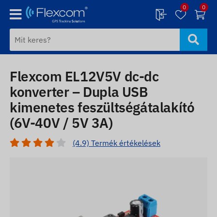
0
0
Flexcom EL12V5V dc-dc
konverter – Dupla USB
kimenetes feszültségátalakító
(6V-40V / 5V 3A)
(4.9) Termék értékelések