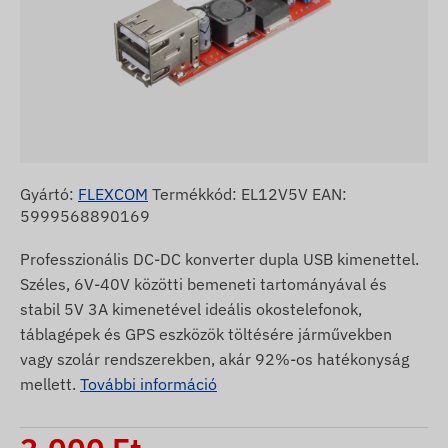
Gyártó:
FLEXCOM
Termékkód: EL12V5V EAN:
5999568890169
Professzionális DC-DC konverter dupla USB kimenettel.
Széles, 6V-40V közötti bemeneti tartományával és
stabil 5V 3A kimenetével ideális okostelefonok,
táblagépek és GPS eszközök töltésére járművekben
vagy szolár rendszerekben, akár 92%-os hatékonyság
mellett.
További információ