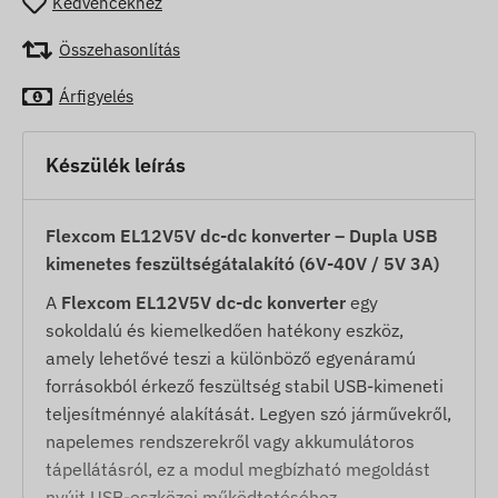
Kedvencekhez
Összehasonlítás
Árfigyelés
Készülék leírás
Flexcom EL12V5V dc-dc konverter – Dupla USB
kimenetes feszültségátalakító (6V-40V / 5V 3A)
A
Flexcom EL12V5V dc-dc konverter
egy
sokoldalú és kiemelkedően hatékony eszköz,
amely lehetővé teszi a különböző egyenáramú
forrásokból érkező feszültség stabil USB-kimeneti
teljesítménnyé alakítását. Legyen szó járművekről,
napelemes rendszerekről vagy akkumulátoros
tápellátásról, ez a modul megbízható megoldást
nyújt USB-eszközei működtetéséhez.