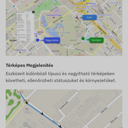
Ha a készülék mellett szoftver előfizetést is
vásárol, de SIM kártyát nem, akkor a készüléket
már a szoftverünkben regisztrálva, működésre
készen adjuk át. A SIM kártya beszerzése,
beállítása és üzemeltetése azonban továbbra is
az Ön feladata.
Ha a készülék és szoftver előfizetés mellett a
SIM kártyát is tőlünk vásárolja, akkor a
készüléket és a SIM kártyát a szoftverrel
Térképes Megjelenítés
együttműködésre készen adjuk át és a kártya
Eszközeit különböző típusú és nagyítható térképeken
folyamatos üzemben tartásáról is mi
követheti, ellenőrizheti státuszukat és környezetüket.
gondoskodunk – Önnek ez utóbbival
kapcsolatban semmilyen teendője nem lesz.
* A beépített SIM-kártya kizárólag GPS
készülékben használható az alábbi országokban:
Albánia, Algéria, Anguilla, Antigua és Barbuda,
Argentína, Örményország, Ausztria, Azerbajdzsán,