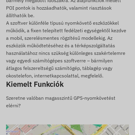
bármely megadott időszakra. Az alapfunkciók mellett
(cserélhető) nano SIM kártya segítségével
POI pontok is hozzáadhatók, valamint riasztások
történik. A pozíciók és az állapotadatok
állíthatók be.
lekérdezhetők SMS-ben vagy online nyomkövető
A szoftver különféle típusú nyomkövető eszközökkel
alkalmazáson keresztül a világ bármely pontjáról.
működik, a fixen telepített fedélzeti egységektől kezdve
a mobil, szerelésmentes rögzítésű modellekig. Az
Működési régió
eszközök működtetéséhez és a térképszolgáltatás
használatához nincs szükség különleges szakértelemre
4G: Világ
vagy egyedi számítógépes szoftverre – bármilyen
2G: Világ
átlagos felszereltségű számítógép, táblagép vagy
Vásárlási opciók
okostelefon, internetkapcsolattal, megfelelő.
Kiemelt Funkciók
Ha csak készüléket vásárol (szoftver előfizetést
nem), azt a gyári beállításokkal adjuk át. A
Szeretne valóban magasszintű GPS-nyomkövetést
működtetéshez szükséges SIM kártyáról, annak
elérni?
beállításairól és a kártya üzemeltetéséről
(feltöltés, éves adategyeztetés) Önnek kell
gondoskodnia.