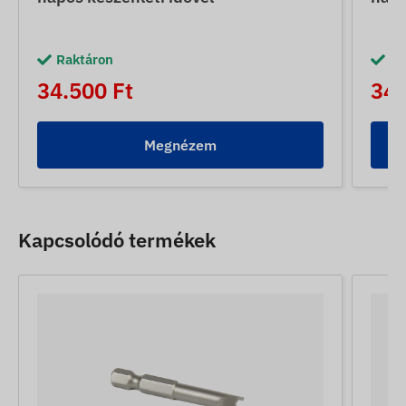
Raktáron
Ra
34.500 Ft
34.
Megnézem
Kapcsolódó termékek