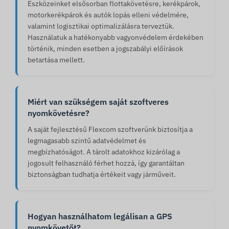
Eszközeinket elsősorban flottakövetésre, kerékpárok,
motorkerékpárok és autók lopás elleni védelmére,
valamint logisztikai optimalizálásra terveztük.
Használatuk a hatékonyabb vagyonvédelem érdekében
történik, minden esetben a jogszabályi előírások
betartása mellett.
Miért van szükségem saját szoftveres
nyomkövetésre?
A saját fejlesztésű Flexcom szoftverünk biztosítja a
legmagasabb szintű adatvédelmet és
megbízhatóságot. A tárolt adatokhoz kizárólag a
jogosult felhasználó férhet hozzá, így garantáltan
biztonságban tudhatja értékeit vagy járműveit.
Hogyan használhatom legálisan a GPS
nyomkövetőt?