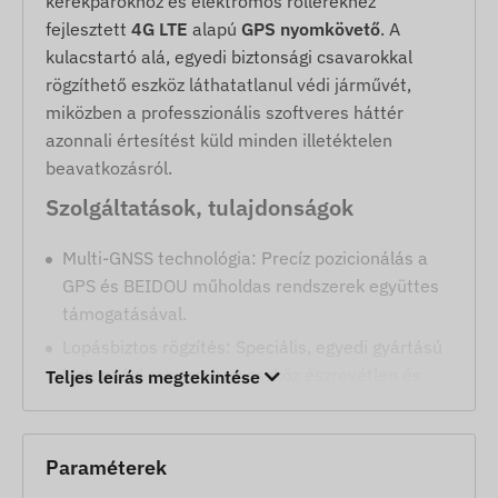
kerékpárokhoz és elektromos rollerekhez
fejlesztett
4G LTE
alapú
GPS nyomkövető
. A
kulacstartó alá, egyedi biztonsági csavarokkal
rögzíthető eszköz láthatatlanul védi járművét,
miközben a professzionális szoftveres háttér
azonnali értesítést küld minden illetéktelen
beavatkozásról.
Szolgáltatások, tulajdonságok
Multi-GNSS technológia: Precíz pozicionálás a
GPS és BEIDOU műholdas rendszerek együttes
támogatásával.
Lopásbiztos rögzítés: Speciális, egyedi gyártású
biztonsági csavarok az eszköz észrevétlen és
Teljes leírás megtekintése
eltávolíthatatlan elhelyezéséhez a kulacstartó
alatt.
Kompakt és strapabíró: Masszív, IP65 víz- és
Paraméterek
porálló burkolat, amely ellenáll a környezeti