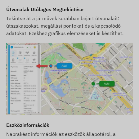
Saint Kitts és Nevis, Saint Lucia, Saint Vincent és
Útvonalak Utólagos Megtekintése
Grenadine-szigetek, Szerbia, Szlovák Köztársaság,
Tekintse át a járművek korábban bejárt útvonalait:
Szlovénia, Dél-Afrika, Spanyolország, Srí Lanka,
útszakaszokat, megállási pontokat és a kapcsolódó
Svédország, Svájc, Thaiföld, Tunézia, Törökország,
adatokat. Ezekhez grafikus elemzéseket is készíthet.
Turks- és Caicos-szigetek, Ukrajna, Egyesült Arab
Emírségek, USA, Vietnam, Hongkong.
Szoftver előfizetés esetén, amennyiben az email
típusú értesítések mellett szoftverünk SMS
riasztási szolgáltatását is igénybe kívánja venni,
vásároljon SMS kreditkártyát is, melyet
webáruházunkban, a készülékhez kapcsolódó
termékek között talál.
A weboldalon található készülék leírások és képek
a gyártó által közzétett információkon alapulnak,
melyek nem minden esetben pontosak,
Eszközinformációk
hibamentesek. A gyártó fenntartja a jogot, hogy
előzetes értesítés nélkül módosítson a termék
Naprakész információk az eszközök állapotáról, a