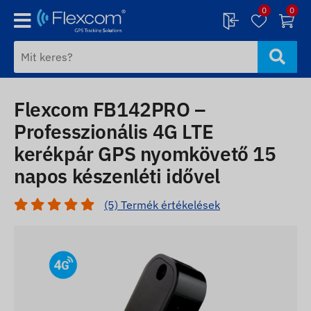
0
0
Flexcom FB142PRO –
Professzionális 4G LTE
kerékpár GPS nyomkövető 15
napos készenléti idővel
(5) Termék értékelések