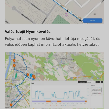
Barbados, Fehéroroszország, Belgium, Bosznia és
Hercegovina, Brit Virgin-szigetek, Bulgária,
Kambodzsa, Kajmán, Chile, Kína, Kolumbia,
Horvátország, Ciprus, Csehország, Dánia,
Dominika, Egyiptom, El Salvador, Egyenlítői-
Valós Idejű Nyomkövetés
Guinea, Észtország, Feröer-szigetek, Finnország,
Franciaország, Németország, Gibraltár, Nagy-
Folyamatosan nyomon követheti flottája mozgását, és
valós időben kaphat információt aktuális helyzetükről.
Britannia, Görögország, Grönland, Grenada,
Guernsey, Guyana, Hong Kong, Magyarország,
Izland, India, Indonézia, Írország, Man-sziget,
Izrael, Olaszország, Jersey, Jordánia, Kazahsztán,
Koszovó, Kirgizisztán, Lettország, Liechtenstein,
Litvánia, Luxemburg, Malajzia, Málta, Mexikó,
Moldova, Monaco, Mongólia, Montenegró,
Montserrat, Hollandia, Új-Zéland, Észak-
Macedónia, Norvégia, Omán, Palesztina
Szultanátus, Paraguay, Peru, Fülöp-szigetek,
Lengyelország, Portugália, Románia, Oroszország,