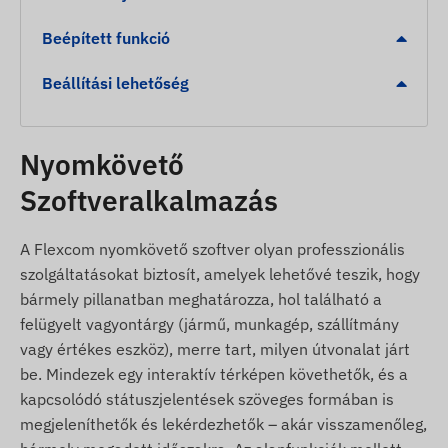
védelem fenntartásához.
Beépített funkció
A csomag tartalma
Beállítási lehetőség
Flexcom FB142PRO 4G LTE kerékpár GPS
nyomkövető
Nyomkövető
USB töltőkábel
Szoftveralkalmazás
Biztonsági csavarok és speciális bitfej
(csavarkulcs fej)
A Flexcom nyomkövető szoftver olyan professzionális
Beépített SIM* kártya és szoftver licenc 1 éves
szolgáltatásokat biztosít, amelyek lehetővé teszik, hogy
időtartamra
bármely pillanatban meghatározza, hol található a
Használati feltételek
felügyelt vagyontárgy (jármű, munkagép, szállítmány
vagy értékes eszköz), merre tart, milyen útvonalat járt
A készülék zavartalan működéséhez aktív
be. Mindezek egy interaktív térképen követhetők, és a
kapcsolat szükséges a műholdas helymeghatározó
kapcsolódó státuszjelentések szöveges formában is
rendszerekkel és a mobilszolgáltatók hálózatával.
megjeleníthetők és lekérdezhetők – akár visszamenőleg,
Az adatok továbbítása a benne elhelyezett