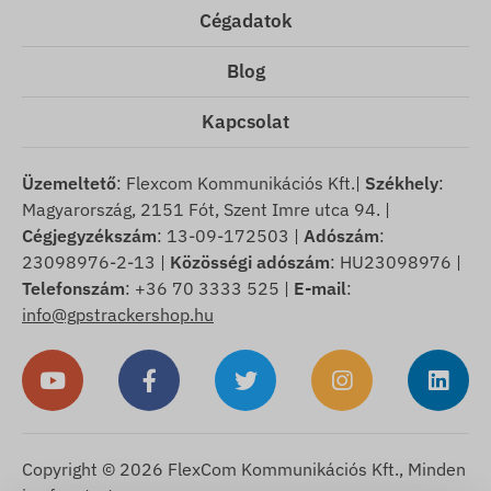
Cégadatok
Blog
Kapcsolat
Üzemeltető
: Flexcom Kommunikációs Kft.|
Székhely
:
Magyarország, 2151 Fót, Szent Imre utca 94. |
Cégjegyzékszám
: 13-09-172503 |
Adószám
:
23098976-2-13 |
Közösségi adószám
: HU23098976 |
Telefonszám
: +36 70 3333 525 |
E-mail
:
info@gpstrackershop.hu
Copyright © 2026 FlexCom Kommunikációs Kft., Minden