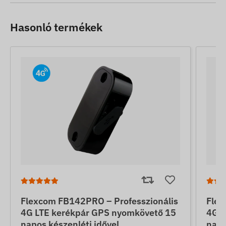
Hasonló termékek
Flexcom FB142PRO – Professzionális
Flex
4G LTE kerékpár GPS nyomkövető 15
4G L
napos készenléti idővel
napo