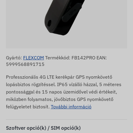
Gyártó:
FLEXCOM
Termékkód: FB142PRO EAN:
5999568891715
Professzionális 4G LTE kerékpár GPS nyomkövető
lopásbiztos rögzítéssel. IP65 vízálló házzal, 5 méteres
pontossággal és 15 napos üzemidővel védi értékeit,
miközben folyamatos, jövőbiztos GPS nyomkövető
felügyeletet biztosít.
További információ
Szoftver opció(k) / SIM opció(k)