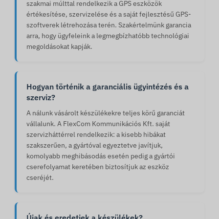
szakmai múlttal rendelkezik a GPS eszközök
értékesítése, szervizelése és a saját fejlesztésű GPS-
szoftverek létrehozása terén. Szakértelmünk garancia
arra, hogy ügyfeleink a legmegbízhatóbb technológiai
megoldásokat kapják.
Hogyan történik a garanciális ügyintézés és a
szerviz?
A nálunk vásárolt készülékekre teljes körű garanciát
vállalunk. A FlexCom Kommunikációs Kft. saját
szervizháttérrel rendelkezik: a kisebb hibákat
szakszerűen, a gyártóval egyeztetve javítjuk,
komolyabb meghibásodás esetén pedig a gyártói
cserefolyamat keretében biztosítjuk az eszköz
cseréjét.
Újak és eredetiek a készülékek?