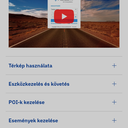
Térkép használata
Eszközkezelés és követés
POI-k kezelése
Események kezelése