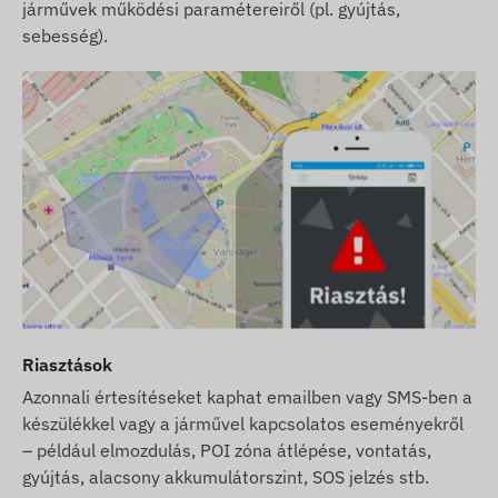
egyes paraméterein vagy csomagolásán - az
járművek működési paramétereiről (pl. gyújtás,
ezekkel kapcsolatos adatok aktualizálása
sebesség).
weblapunkon a változások észlelése és
kiértékelése után történik meg.
Riasztások
Azonnali értesítéseket kaphat emailben vagy SMS-ben a
készülékkel vagy a járművel kapcsolatos eseményekről
– például elmozdulás, POI zóna átlépése, vontatás,
gyújtás, alacsony akkumulátorszint, SOS jelzés stb.