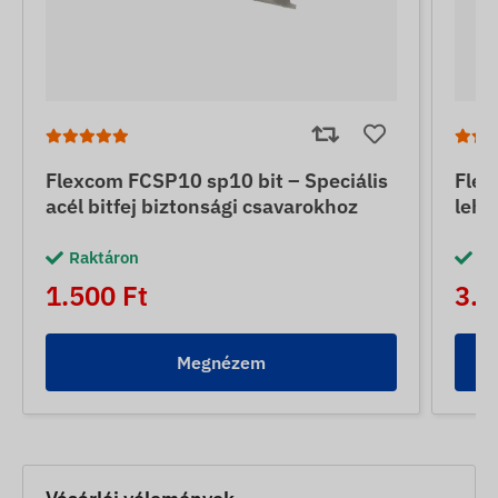
Flexcom FCSP10 sp10 bit – Speciális
Flex
acél bitfej biztonsági csavarokhoz
lehe
Raktáron
Ra
1.500 Ft
3.0
Megnézem