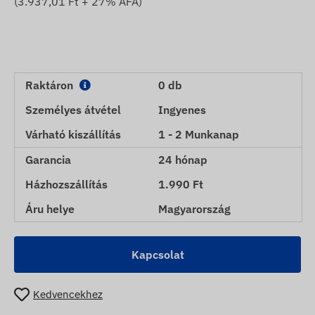
(
3.937,01
Ft + 27% ÁFA)
Raktáron
0 db
Személyes átvétel
Ingyenes
Várható kiszállítás
1 - 2 Munkanap
Garancia
24 hónap
Házhozszállítás
1.990 Ft
Áru helye
Magyarország
Kapcsolat
Kedvencekhez