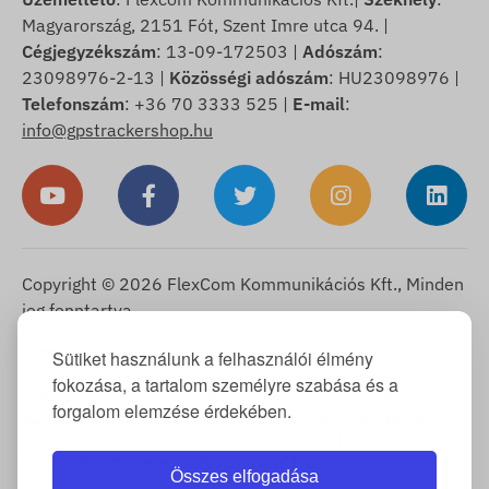
Magyarország, 2151 Fót, Szent Imre utca 94. |
Cégjegyzékszám
: 13-09-172503 |
Adószám
:
23098976-2-13 |
Közösségi adószám
: HU23098976 |
Telefonszám
: +36 70 3333 525 |
E-mail
:
info@gpstrackershop.hu
Copyright © 2026 FlexCom Kommunikációs Kft., Minden
jog fenntartva.
Magyar
Sütiket használunk a felhasználói élmény
▼
fokozása, a tartalom személyre szabása és a
Cookie Tájékoztató
-
Visszaküldési szabályzat
-
Impresszum
-
forgalom elemzése érdekében.
Szavatosság és jótállás
-
Elállási jog
-
Szállítási információk
-
Általános Szerződési Feltételek
-
Adatkezelési Tájékoztató
-
Garanciális ügyintézés
-
Elállás a vásárlástól
Összes elfogadása