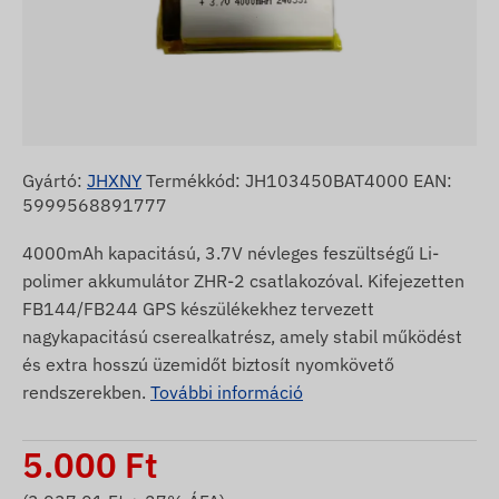
Gyártó:
JHXNY
Termékkód: JH103450BAT4000 EAN:
5999568891777
4000mAh kapacitású, 3.7V névleges feszültségű Li-
polimer akkumulátor ZHR-2 csatlakozóval. Kifejezetten
FB144/FB244 GPS készülékekhez tervezett
nagykapacitású cserealkatrész, amely stabil működést
és extra hosszú üzemidőt biztosít nyomkövető
rendszerekben.
További információ
5.000
Ft