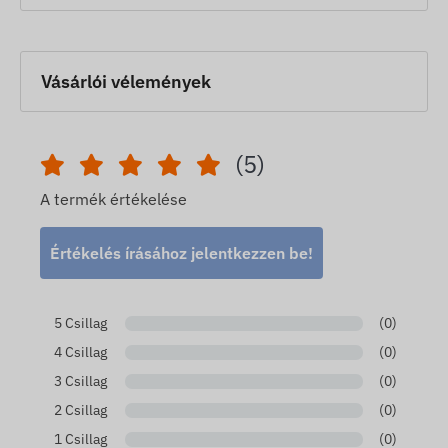
modulhoz vagy vezeték nélküli szenzorhoz is
pontosan illeszkedjen.
Stabil és biztonságos üzem
Vásárlói vélemények
A Li-ion polimer technológia alacsony önkisülést
és hosszú ciklusélettartamot garantál. A töltési
végfeszültség 4.2V (CC/CV módban), a
(5)
lekapcsolási feszültség pedig 3.0V, ami optimális
A termék értékelése
védelmet nyújt a cellának a folyamatos üzem
közben is.
Értékelés írásához jelentkezzen be!
Felhasználási területek
FB144/FB244 GPS készülékek nagykapacitású
5 Csillag
(0)
csereakkumulátora.
4 Csillag
(0)
Egyéb, 3.7V Li-polimer áramforrást és ZHR-2
3 Csillag
(0)
csatlakozót használó telematikai eszközök.
2 Csillag
(0)
Beépített nyomkövetők, IoT egységek és ipari
1 Csillag
(0)
szenzorok fő energiaforrása.