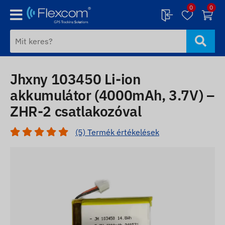
0
0
Jhxny 103450 Li-ion
akkumulátor (4000mAh, 3.7V) –
ZHR-2 csatlakozóval
(5) Termék értékelések