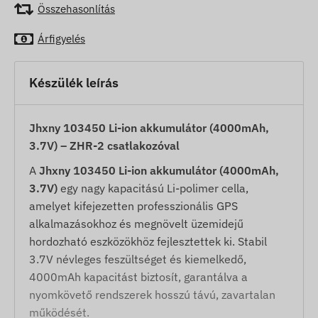
Összehasonlítás
Árfigyelés
Készülék leírás
Jhxny 103450 Li-ion akkumulátor (4000mAh,
3.7V) – ZHR-2 csatlakozóval
A
Jhxny 103450 Li-ion akkumulátor (4000mAh,
3.7V)
egy nagy kapacitású Li-polimer cella,
amelyet kifejezetten professzionális GPS
alkalmazásokhoz és megnövelt üzemidejű
hordozható eszközökhöz fejlesztettek ki. Stabil
3.7V névleges feszültséget és kiemelkedő,
4000mAh kapacitást biztosít, garantálva a
nyomkövető rendszerek hosszú távú, zavartalan
működését.