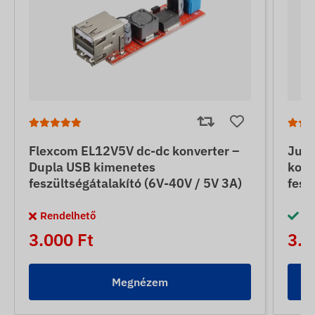
Flexcom EL12V5V dc-dc konverter –
Jun
Dupla USB kimenetes
konv
feszültségátalakító (6V-40V / 5V 3A)
fesz
Rendelhető
Ra
3.000 Ft
3.5
Megnézem