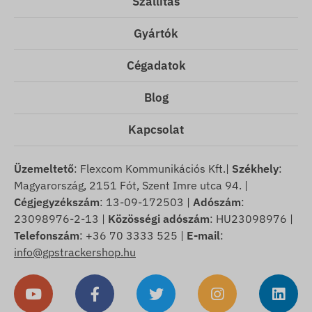
Szállítás
Gyártók
Cégadatok
Blog
Kapcsolat
Üzemeltető
: Flexcom Kommunikációs Kft.|
Székhely
:
Magyarország, 2151 Fót, Szent Imre utca 94. |
Cégjegyzékszám
: 13-09-172503 |
Adószám
:
23098976-2-13 |
Közösségi adószám
: HU23098976 |
Telefonszám
: +36 70 3333 525 |
E-mail
:
info@gpstrackershop.hu