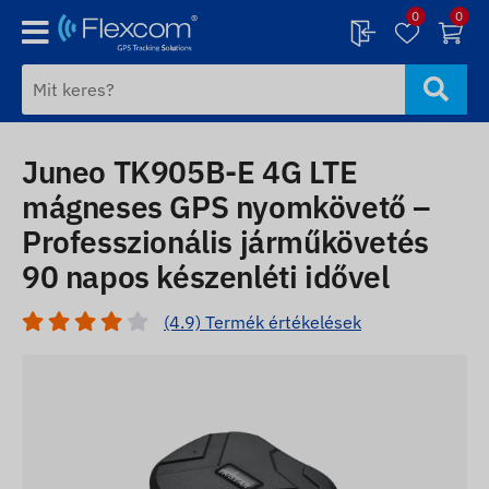
0
0
Juneo TK905B-E 4G LTE
mágneses GPS nyomkövető –
Professzionális járműkövetés
90 napos készenléti idővel
(4.9) Termék értékelések