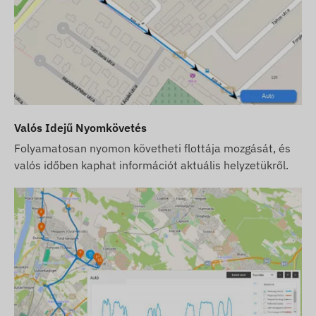
vásároljon SMS kreditkártyát is, melyet
webáruházunkban, a készülékhez kapcsolódó
termékek között talál.
A weboldalon található készülék leírások és képek
a gyártó által közzétett információkon alapulnak,
melyek nem minden esetben pontosak,
Valós Idejű Nyomkövetés
hibamentesek. A gyártó fenntartja a jogot, hogy
előzetes értesítés nélkül módosítson a termék
Folyamatosan nyomon követheti flottája mozgását, és
egyes paraméterein vagy csomagolásán - az
valós időben kaphat információt aktuális helyzetükről.
ezekkel kapcsolatos adatok aktualizálása
weblapunkon a változások észlelése és
kiértékelése után történik meg.