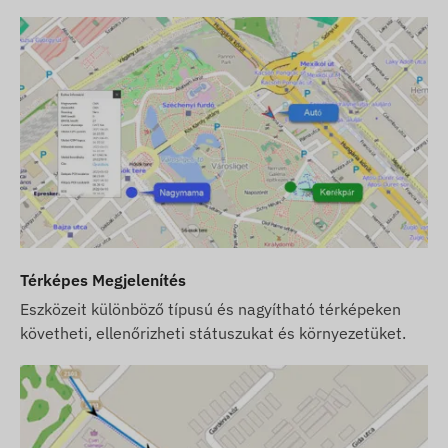
gondoskodnia.
Ha a készülék mellett szoftver előfizetést is
vásárol, de SIM kártyát nem, akkor a készüléket
már a szoftverünkben regisztrálva, működésre
készen adjuk át. A SIM kártya beszerzése,
beállítása és üzemeltetése azonban továbbra is
az Ön feladata.
Ha a készülék és szoftver előfizetés mellett a
SIM kártyát is tőlünk vásárolja, akkor a
készüléket és a SIM kártyát a szoftverrel
együttműködésre készen adjuk át és a kártya
Térképes Megjelenítés
folyamatos üzemben tartásáról is mi
Eszközeit különböző típusú és nagyítható térképeken
gondoskodunk – Önnek ez utóbbival
követheti, ellenőrizheti státuszukat és környezetüket.
kapcsolatban semmilyen teendője nem lesz.
Szoftver előfizetés esetén, amennyiben az email
típusú értesítések mellett szoftverünk SMS
riasztási szolgáltatását is igénybe kívánja venni,