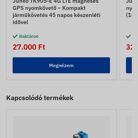
Juneo TK905-E 4G LTE mágneses
June
GPS nyomkövető – Kompakt
nyom
járműkövetés 45 napos készenléti
(180
idővel
Raktáron
Ra
27.000 Ft
32.
Megnézem
Kapcsolódó termékek