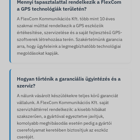
Mennyi tapasztalattal rendelkezik a FlexCom
a GPS technológiák területén?
A FlexCom Kommunikációs Kft. több mint 10 éves
szakmai múlttal rendelkezik a GPS eszközök
értékesítése, szervizelése és a saját fejlesztésű GPS-
szoftverek létrehozása terén. Szakértelmünk garancia
arra, hogy ügyfeleink a legmegbízhatóbb technológiai
megoldásokat kapják.
Hogyan történik a garanciális ügyintézés és a
szerviz?
A nálunk vásárolt készülékekre teljes körű garanciát
vállalunk. A FlexCom Kommunikációs Kft. saját
szervizháttérrel rendelkezik: a kisebb hibákat
szakszerűen, a gyártóval egyeztetve javítjuk,
komolyabb meghibásodás esetén pedig a gyártói
cserefolyamat keretében biztosítjuk az eszköz
cseréjét.