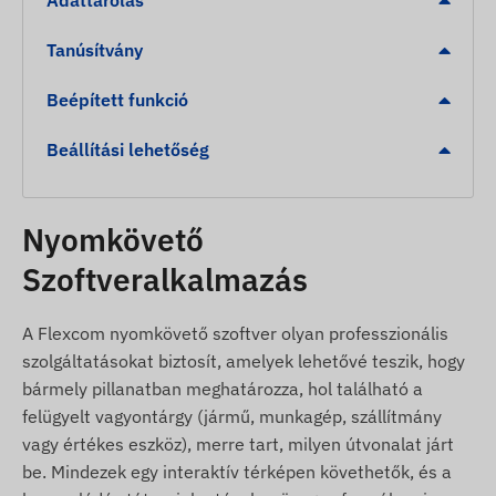
Illetéktelen elmozdulás észlelése
Tanúsítvány
Sebességtúllépés riasztás
Digitális kerítés (Geofence) elhagyása vagy
Beépített funkció
érkezés egy kijelölt zónába
Beállítási lehetőség
Alacsony akkumulátor szint figyelmeztetés
A csomag tartalma
Nyomkövető
Juneo TK905B-E 4G LTE mágneses GPS
Szoftveralkalmazás
nyomkövető
USB töltőkábel
A Flexcom nyomkövető szoftver olyan professzionális
SIM adapter készlet és SIM tű
szolgáltatásokat biztosít, amelyek lehetővé teszik, hogy
Hordtáska és üzembehelyezési útmutató
bármely pillanatban meghatározza, hol található a
felügyelt vagyontárgy (jármű, munkagép, szállítmány
Használati feltételek
vagy értékes eszköz), merre tart, milyen útvonalat járt
be. Mindezek egy interaktív térképen követhetők, és a
A készülék normál működéséhez aktív kapcsolat