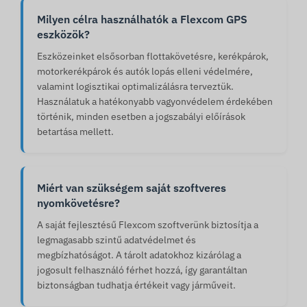
Milyen célra használhatók a Flexcom GPS
eszközök?
Eszközeinket elsősorban flottakövetésre, kerékpárok,
motorkerékpárok és autók lopás elleni védelmére,
valamint logisztikai optimalizálásra terveztük.
Használatuk a hatékonyabb vagyonvédelem érdekében
történik, minden esetben a jogszabályi előírások
betartása mellett.
Miért van szükségem saját szoftveres
nyomkövetésre?
A saját fejlesztésű Flexcom szoftverünk biztosítja a
legmagasabb szintű adatvédelmet és
megbízhatóságot. A tárolt adatokhoz kizárólag a
jogosult felhasználó férhet hozzá, így garantáltan
biztonságban tudhatja értékeit vagy járműveit.