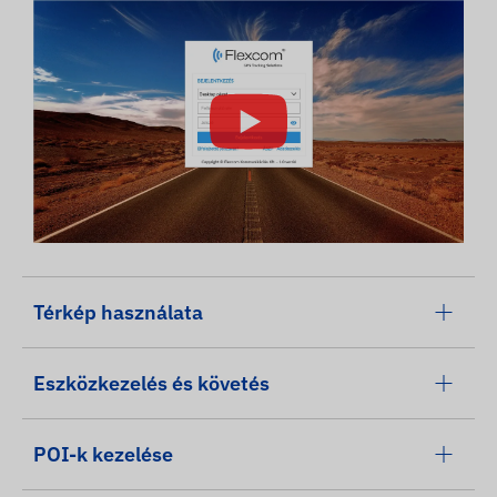
Térkép használata
Eszközkezelés és követés
POI-k kezelése