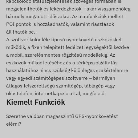
kapcsolódó státuszjelentések szöveges formában is
szükséges a műholdrendszerekkel és a
megjeleníthetők és lekérdezhetők – akár visszamenőleg,
mobilszolgáltatók hálózatával. Az adatok
bármely megadott időszakra. Az alapfunkciók mellett
továbbítása a benne elhelyezett (cserélhető) SIM
POI pontok is hozzáadhatók, valamint riasztások
kártya segítségével történik, az aktuális helyzetet
állíthatók be.
pedig mobiltelefonos alkalmazás vagy számítógép
A szoftver különféle típusú nyomkövető eszközökkel
segítségével követheti.
működik, a fixen telepített fedélzeti egységektől kezdve
Működési régió
a mobil, szerelésmentes rögzítésű modellekig. Az
eszközök működtetéséhez és a térképszolgáltatás
4G: Európa, Ázsia, Afrika, Ausztrália
használatához nincs szükség különleges szakértelemre
2G: Európa, Ázsia, Afrika, Ausztrália
vagy egyedi számítógépes szoftverre – bármilyen
átlagos felszereltségű számítógép, táblagép vagy
Vásárlási opciók
okostelefon, internetkapcsolattal, megfelelő.
Kiemelt Funkciók
Ha csak készüléket vásárol (szoftver előfizetést
nem), azt a gyári beállításokkal adjuk át. A
Szeretne valóban magasszintű GPS-nyomkövetést
működtetéshez szükséges SIM kártyáról, annak
elérni?
beállításairól és a kártya üzemeltetéséről
(feltöltés, éves adategyeztetés) Önnek kell