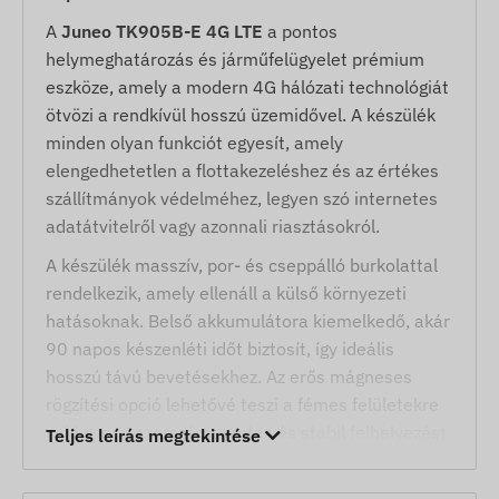
A
Juneo TK905B-E 4G LTE
a pontos
helymeghatározás és járműfelügyelet prémium
eszköze, amely a modern 4G hálózati technológiát
ötvözi a rendkívül hosszú üzemidővel. A készülék
minden olyan funkciót egyesít, amely
elengedhetetlen a flottakezeléshez és az értékes
szállítmányok védelméhez, legyen szó internetes
adatátvitelről vagy azonnali riasztásokról.
A készülék masszív, por- és cseppálló burkolattal
rendelkezik, amely ellenáll a külső környezeti
hatásoknak. Belső akkumulátora kiemelkedő, akár
90 napos készenléti időt biztosít, így ideális
hosszú távú bevetésekhez. Az erős mágneses
rögzítési opció lehetővé teszi a fémes felületekre
való gyors, szerszámmentes és stabil felhelyezést
Teljes leírás megtekintése
bármilyen járművön.