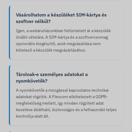
Vásárolhatom a készüléket SIM-kártya és
szoftver nélkül?
Igen, a webáruházunkban feltüntetett ár a készülék
önálló vételára. A SIM-kártya és a szoftvercsomag
opcionális kiegészítő, azok megvásárlása nem
kötelező a készülék megvásárlásához.
Tárolnak-e személyes adatokat a
nyomkövetők?
A nyomkövetők a mozgással kapcsolatos technikai
adatokat rögzítik. A Flexcom elkötelezett a GDPR-
megfelelőség mellett, így minden rögzített adat
kezelése átlátható, biztonságos és a felhasználó teljes
kontrollja alatt áll.