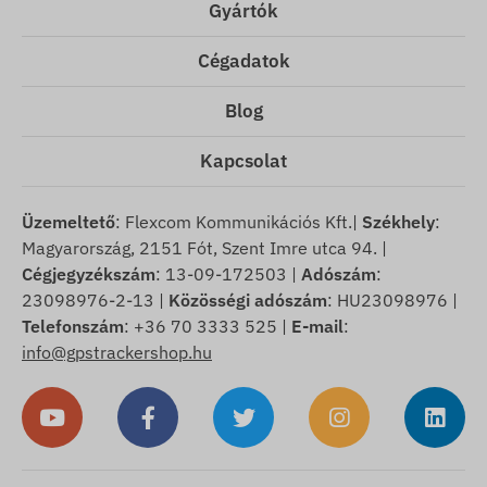
Gyártók
Cégadatok
Blog
Kapcsolat
Üzemeltető
: Flexcom Kommunikációs Kft.|
Székhely
:
Magyarország, 2151 Fót, Szent Imre utca 94. |
Cégjegyzékszám
: 13-09-172503 |
Adószám
:
23098976-2-13 |
Közösségi adószám
: HU23098976 |
Telefonszám
: +36 70 3333 525 |
E-mail
:
info@gpstrackershop.hu