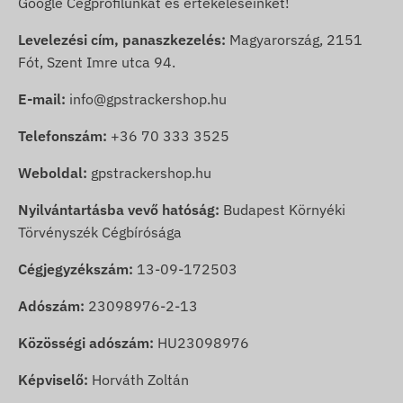
Google Cégprofilunkat és értékeléseinket!
Levelezési cím, panaszkezelés:
Magyarország, 2151
Fót, Szent Imre utca 94.
E-mail:
info@gpstrackershop.hu
Telefonszám:
+36 70 333 3525
Weboldal:
gpstrackershop.hu
Nyilvántartásba vevő hatóság:
Budapest Környéki
Törvényszék Cégbírósága
Cégjegyzékszám:
13-09-172503
Adószám:
23098976-2-13
Közösségi adószám:
HU23098976
Képviselő:
Horváth Zoltán