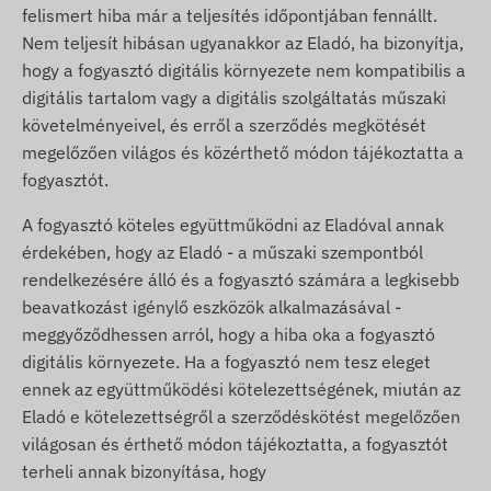
felismert hiba már a teljesítés időpontjában fennállt.
Nem teljesít hibásan ugyanakkor az Eladó, ha bizonyítja,
hogy a fogyasztó digitális környezete nem kompatibilis a
digitális tartalom vagy a digitális szolgáltatás műszaki
követelményeivel, és erről a szerződés megkötését
megelőzően világos és közérthető módon tájékoztatta a
fogyasztót.
A fogyasztó köteles együttműködni az Eladóval annak
érdekében, hogy az Eladó - a műszaki szempontból
rendelkezésére álló és a fogyasztó számára a legkisebb
beavatkozást igénylő eszközök alkalmazásával -
meggyőződhessen arról, hogy a hiba oka a fogyasztó
digitális környezete. Ha a fogyasztó nem tesz eleget
ennek az együttműködési kötelezettségének, miután az
Eladó e kötelezettségről a szerződéskötést megelőzően
világosan és érthető módon tájékoztatta, a fogyasztót
terheli annak bizonyítása, hogy