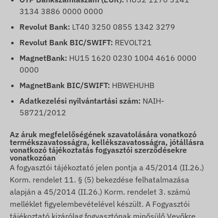
3134 3886 0000 0000
Revolut Bank:
LT40 3250 0855 1342 3279
Revolut Bank BIC/SWIFT:
REVOLT21
MagnetBank:
HU15 1620 0230 1004 4616 0000
0000
MagnetBank BIC/SWIFT:
HBWEHUHB
Adatkezelési nyilvántartási szám:
NAIH-
58721/2012
Az áruk megfelelőségének szavatolására vonatkozó
termékszavatosságra, kellékszavatosságra, jótállásra
vonatkozó tájékoztatás fogyasztói szerződésekre
vonatkozóan
A fogyasztói tájékoztató jelen pontja a 45/2014 (II.26.)
Korm. rendelet 11. § (5) bekezdése felhatalmazása
alapján a 45/2014 (II.26.) Korm. rendelet 3. számú
melléklet figyelembevételével készült. A Fogyasztói
tájékoztató kizárólag fogyasztónak minősülő Vevőkre