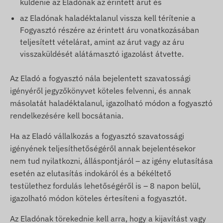
küldenie az Eladónak az érintett árut és
az Eladónak haladéktalanul vissza kell térítenie a
Fogyasztó részére az érintett áru vonatkozásában
teljesített vételárat, amint az árut vagy az áru
visszaküldését alátámasztó igazolást átvette.
Az Eladó a fogyasztó nála bejelentett szavatossági
igényéről jegyzőkönyvet köteles felvenni, és annak
másolatát haladéktalanul, igazolható módon a fogyasztó
rendelkezésére kell bocsátania.
Ha az Eladó vállalkozás a fogyasztó szavatossági
igényének teljesíthetőségéről annak bejelentésekor
nem tud nyilatkozni, álláspontjáról – az igény elutasítása
esetén az elutasítás indokáról és a békéltető
testülethez fordulás lehetőségéről is – 8 napon belül,
igazolható módon köteles értesíteni a fogyasztót.
Az Eladónak törekednie kell arra, hogy a kijavítást vagy