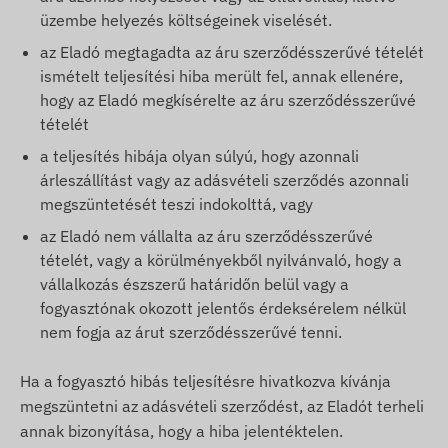
üzembe helyezés költségeinek viselését.
az Eladó megtagadta az áru szerződésszerűvé tételét
ismételt teljesítési hiba merült fel, annak ellenére,
hogy az Eladó megkísérelte az áru szerződésszerűvé
tételét
a teljesítés hibája olyan súlyú, hogy azonnali
árleszállítást vagy az adásvételi szerződés azonnali
megszüntetését teszi indokolttá, vagy
az Eladó nem vállalta az áru szerződésszerűvé
tételét, vagy a körülményekből nyilvánvaló, hogy a
vállalkozás észszerű határidőn belül vagy a
fogyasztónak okozott jelentős érdeksérelem nélkül
nem fogja az árut szerződésszerűvé tenni.
Ha a fogyasztó hibás teljesítésre hivatkozva kívánja
megszüntetni az adásvételi szerződést, az Eladót terheli
annak bizonyítása, hogy a hiba jelentéktelen.