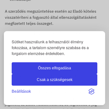
A szerződés megszüntetése esetén az Eladó köteles
visszatéríteni a fogyasztó által ellenszolgáltatásként
megfizetett teljes összeget.
Ha azonban a teljesítés a szerződés megszüntetése
előtt meghatározott ideig szerződésszerű volt, az erre az
Sütiket használunk a felhasználói élmény
időszakra járó ellenszolgáltatást nem kell visszatéríteni.
fokozása, a tartalom személyre szabása és a
Ez utóbbi esetben az ellenszolgáltatásnak azt a részét
forgalom elemzése érdekében.
kell visszatéríteni, amely a nem szerződésszerű
teljesítés időszakára vonatkozik, valamint azt a
Összes elfogadása
fogyasztó által előre megfizetett ellenszolgáltatást,
amely a szerződés megszüntetésének elmaradása
Csak a szükségesek
esetén a szerződés hátralévő időtartamára járt volna.
Beállítások
Ha a fogyasztó az ellenszolgáltatás arányos
leszállítására vagy a szerződés megszüntetésére
jogosult, az Eladó haladéktalanul, de legkésőbb e jog