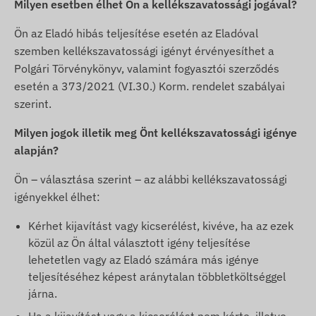
Milyen esetben élhet Ön a kellékszavatossági jogával?
Ön az Eladó hibás teljesítése esetén az Eladóval
szemben kellékszavatossági igényt érvényesíthet a
Polgári Törvénykönyv, valamint fogyasztói szerződés
esetén a 373/2021 (VI.30.) Korm. rendelet szabályai
szerint.
Milyen jogok illetik meg Önt kellékszavatossági igénye
alapján?
Ön – választása szerint – az alábbi kellékszavatossági
igényekkel élhet:
Kérhet kijavítást vagy kicserélést, kivéve, ha az ezek
közül az Ön által választott igény teljesítése
lehetetlen vagy az Eladó számára más igénye
teljesítéséhez képest aránytalan többletköltséggel
járna.