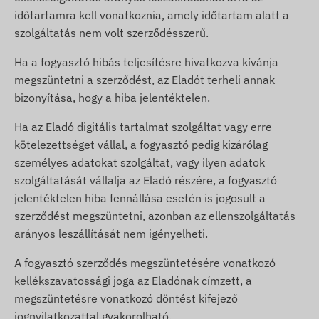
időtartamra kell vonatkoznia, amely időtartam alatt a
szolgáltatás nem volt szerződésszerű.
Ha a fogyasztó hibás teljesítésre hivatkozva kívánja
megszüntetni a szerződést, az Eladót terheli annak
bizonyítása, hogy a hiba jelentéktelen.
Ha az Eladó digitális tartalmat szolgáltat vagy erre
kötelezettséget vállal, a fogyasztó pedig kizárólag
személyes adatokat szolgáltat, vagy ilyen adatok
szolgáltatását vállalja az Eladó részére, a fogyasztó
jelentéktelen hiba fennállása esetén is jogosult a
szerződést megszüntetni, azonban az ellenszolgáltatás
arányos leszállítását nem igényelheti.
A fogyasztó szerződés megszüntetésére vonatkozó
kellékszavatossági joga az Eladónak címzett, a
megszüntetésre vonatkozó döntést kifejező
jognyilatkozattal gyakorolható.