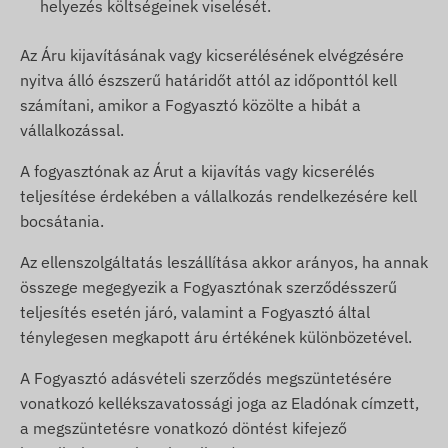
helyezés költségeinek viselését.
Az Áru kijavításának vagy kicserélésének elvégzésére
nyitva álló észszerű határidőt attól az időponttól kell
számítani, amikor a Fogyasztó közölte a hibát a
vállalkozással.
A fogyasztónak az Árut a kijavítás vagy kicserélés
teljesítése érdekében a vállalkozás rendelkezésére kell
bocsátania.
Az ellenszolgáltatás leszállítása akkor arányos, ha annak
összege megegyezik a Fogyasztónak szerződésszerű
teljesítés esetén járó, valamint a Fogyasztó által
ténylegesen megkapott áru értékének különbözetével.
A Fogyasztó adásvételi szerződés megszüntetésére
vonatkozó kellékszavatossági joga az Eladónak címzett,
a megszüntetésre vonatkozó döntést kifejező