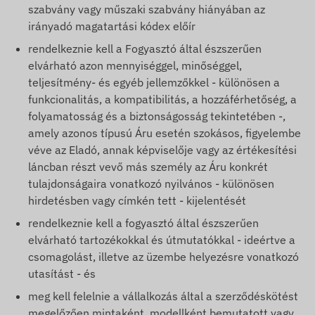
szabvány vagy műszaki szabvány hiányában az
irányadó magatartási kódex előír
rendelkeznie kell a Fogyasztó által észszerűen
elvárható azon mennyiséggel, minőséggel,
teljesítmény- és egyéb jellemzőkkel - különösen a
funkcionalitás, a kompatibilitás, a hozzáférhetőség, a
folyamatosság és a biztonságosság tekintetében -,
amely azonos típusú Áru esetén szokásos, figyelembe
véve az Eladó, annak képviselője vagy az értékesítési
láncban részt vevő más személy az Áru konkrét
tulajdonságaira vonatkozó nyilvános - különösen
hirdetésben vagy címkén tett - kijelentését
rendelkeznie kell a fogyasztó által észszerűen
elvárható tartozékokkal és útmutatókkal - ideértve a
csomagolást, illetve az üzembe helyezésre vonatkozó
utasítást - és
meg kell felelnie a vállalkozás által a szerződéskötést
megelőzően mintaként, modellként bemutatott vagy