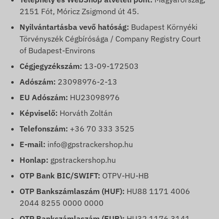
2151 Fót, Móricz Zsigmond út 45.
Nyilvántartásba vevő hatóság:
Budapest Környéki
Törvényszék Cégbírósága / Company Registry Court
of Budapest-Environs
Cégjegyzékszám:
13-09-172503
Adószám:
23098976-2-13
EU Adószám:
HU23098976
Képviselő:
Horváth Zoltán
Telefonszám:
+36 70 333 3525
E-mail:
info@gpstrackershop.hu
Honlap:
gpstrackershop.hu
OTP Bank BIC/SWIFT:
OTPV-HU-HB
OTP Bankszámlaszám (HUF):
HU88 1171 4006
2044 8255 0000 0000
OTP Bankszámlaszám (EUR):
HU32 1176 3141