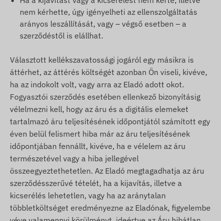
Ha a kijavítást vagy a kicserélést nem kérte, illetve
nem kérhette, úgy igényelheti az ellenszolgáltatás
arányos leszállítását, vagy – végső esetben – a
szerződéstől is elállhat.
Választott kellékszavatossági jogáról egy másikra is
áttérhet, az áttérés költségét azonban Ön viseli, kivéve,
ha az indokolt volt, vagy arra az Eladó adott okot.
Fogyasztói szerződés esetében ellenkező bizonyításig
vélelmezni kell, hogy az áru és a digitális elemeket
tartalmazó áru teljesítésének időpontjától számított egy
éven belül felismert hiba már az áru teljesítésének
időpontjában fennállt, kivéve, ha e vélelem az áru
természetével vagy a hiba jellegével
összeegyeztethetetlen. Az Eladó megtagadhatja az áru
szerződésszerűvé tételét, ha a kijavítás, illetve a
kicserélés lehetetlen, vagy ha az aránytalan
többletköltséget eredményezne az Eladónak, figyelembe
véve valamennyi körülményt, ideértve az Áru hibátlan