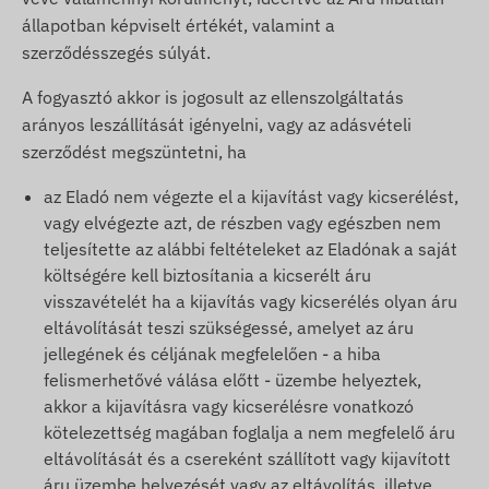
állapotban képviselt értékét, valamint a
szerződésszegés súlyát.
A fogyasztó akkor is jogosult az ellenszolgáltatás
arányos leszállítását igényelni, vagy az adásvételi
szerződést megszüntetni, ha
az Eladó nem végezte el a kijavítást vagy kicserélést,
vagy elvégezte azt, de részben vagy egészben nem
teljesítette az alábbi feltételeket az Eladónak a saját
költségére kell biztosítania a kicserélt áru
visszavételét ha a kijavítás vagy kicserélés olyan áru
eltávolítását teszi szükségessé, amelyet az áru
jellegének és céljának megfelelően - a hiba
felismerhetővé válása előtt - üzembe helyeztek,
akkor a kijavításra vagy kicserélésre vonatkozó
kötelezettség magában foglalja a nem megfelelő áru
eltávolítását és a csereként szállított vagy kijavított
áru üzembe helyezését vagy az eltávolítás, illetve