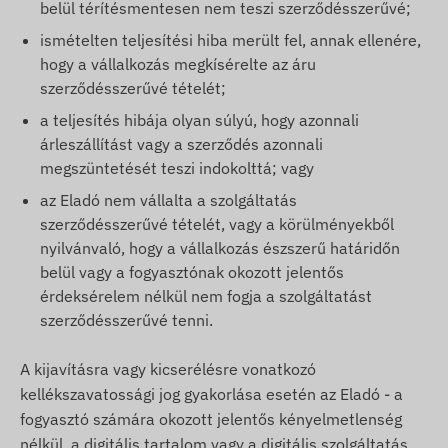
belül térítésmentesen nem teszi szerződésszerűvé;
ismételten teljesítési hiba merült fel, annak ellenére,
hogy a vállalkozás megkísérelte az áru
szerződésszerűvé tételét;
a teljesítés hibája olyan súlyú, hogy azonnali
árleszállítást vagy a szerződés azonnali
megszüntetését teszi indokolttá; vagy
az Eladó nem vállalta a szolgáltatás
szerződésszerűvé tételét, vagy a körülményekből
nyilvánvaló, hogy a vállalkozás észszerű határidőn
belül vagy a fogyasztónak okozott jelentős
érdeksérelem nélkül nem fogja a szolgáltatást
szerződésszerűvé tenni.
A kijavításra vagy kicserélésre vonatkozó
kellékszavatossági jog gyakorlása esetén az Eladó - a
fogyasztó számára okozott jelentős kényelmetlenség
nélkül, a digitális tartalom vagy a digitális szolgáltatás