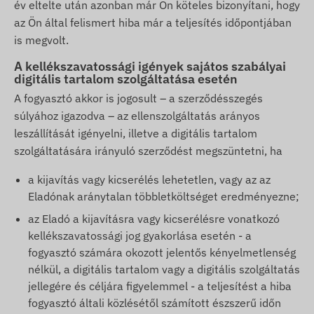
év eltelte után azonban már Ön köteles bizonyítani, hogy
az Ön által felismert hiba már a teljesítés időpontjában
is megvolt.
A kellékszavatossági igények sajátos szabályai
digitális tartalom szolgáltatása esetén
A fogyasztó akkor is jogosult – a szerződésszegés
súlyához igazodva – az ellenszolgáltatás arányos
leszállítását igényelni, illetve a digitális tartalom
szolgáltatására irányuló szerződést megszüntetni, ha
a kijavítás vagy kicserélés lehetetlen, vagy az az
Eladónak aránytalan többletköltséget eredményezne;
az Eladó a kijavításra vagy kicserélésre vonatkozó
kellékszavatossági jog gyakorlása esetén - a
fogyasztó számára okozott jelentős kényelmetlenség
nélkül, a digitális tartalom vagy a digitális szolgáltatás
jellegére és céljára figyelemmel - a teljesítést a hiba
fogyasztó általi közlésétől számított észszerű időn