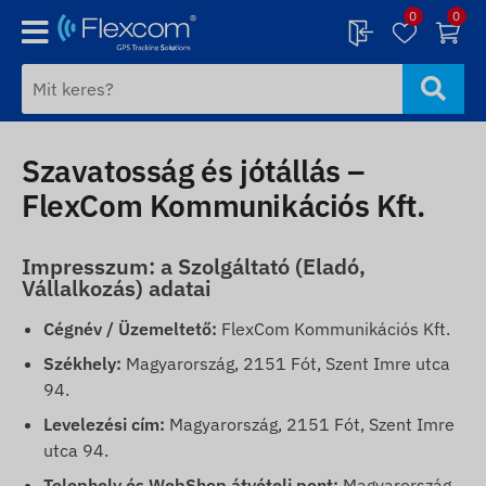
0
0
Szavatosság és jótállás –
FlexCom Kommunikációs Kft.
Impresszum: a Szolgáltató (Eladó,
Vállalkozás) adatai
Cégnév / Üzemeltető:
FlexCom Kommunikációs Kft.
Székhely:
Magyarország, 2151 Fót, Szent Imre utca
94.
Levelezési cím:
Magyarország, 2151 Fót, Szent Imre
utca 94.
Telephely és WebShop átvételi pont:
Magyarország,