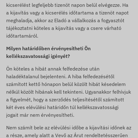
kicserélést legfeljebb tizenöt napon belül elvégezze. Ha
a kijavítás vagy a kicserélés időtartama a tizenöt napot
meghaladja, akkor az Eladó a vállalkozás a fogyasztót
tájékoztatni köteles a kijavítás vagy a csere várható
időtartamáról.
Milyen határidőben érvényesítheti Ön
kellékszavatossági igényét?
Ön köteles a hibát annak felfedezése után
haladéktalanul bejelenteni. A hiba felfedezésétől
számított kettő hónapon belül közölt hibát késedelem
nélkül közölt hibának kell tekinteni. Ugyanakkor felhívjuk
a figyelmét, hogy a szerződés teljesítésétől számított
két éves elévülési határidőn túl kellékszavatossági
jogait már nem érvényesítheti.
Nem számít bele az elévülési időbe a kijavítási időnek az
a része, amely alatt a Vevő az Árut rendeltetésszerűen