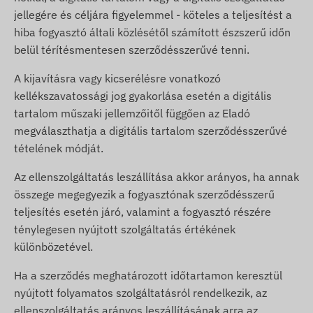
jellegére és céljára figyelemmel - köteles a teljesítést a
hiba fogyasztó általi közlésétől számított észszerű időn
belül térítésmentesen szerződésszerűvé tenni.
A kijavításra vagy kicserélésre vonatkozó
kellékszavatossági jog gyakorlása esetén a digitális
tartalom műszaki jellemzőitől függően az Eladó
megválaszthatja a digitális tartalom szerződésszerűvé
tételének módját.
Az ellenszolgáltatás leszállítása akkor arányos, ha annak
összege megegyezik a fogyasztónak szerződésszerű
teljesítés esetén járó, valamint a fogyasztó részére
ténylegesen nyújtott szolgáltatás értékének
különbözetével.
Ha a szerződés meghatározott időtartamon keresztül
nyújtott folyamatos szolgáltatásról rendelkezik, az
ellenszolgáltatás arányos leszállításának arra az