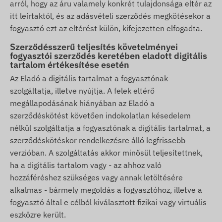
arról, hogy az áru valamely konkrét tulajdonsága eltér az
itt leírtaktól, és az adásvételi szerződés megkötésekor a
fogyasztó ezt az eltérést külön, kifejezetten elfogadta.
Szerződésszerű teljesítés követelményei
fogyasztói szerződés keretében eladott digitális
tartalom értékesítése esetén
Az Eladó a digitális tartalmat a fogyasztónak
szolgáltatja, illetve nyújtja. A felek eltérő
megállapodásának hiányában az Eladó a
szerződéskötést követően indokolatlan késedelem
nélkül szolgáltatja a fogyasztónak a digitális tartalmat, a
szerződéskötéskor rendelkezésre álló legfrissebb
verzióban. A szolgáltatás akkor minősül teljesítettnek,
ha a digitális tartalom vagy - az ahhoz való
hozzáféréshez szükséges vagy annak letöltésére
alkalmas - bármely megoldás a fogyasztóhoz, illetve a
fogyasztó által e célból kiválasztott fizikai vagy virtuális
eszközre került.