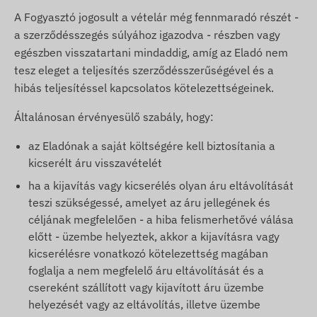
A Fogyasztó jogosult a vételár még fennmaradó részét -
a szerződésszegés súlyához igazodva - részben vagy
egészben visszatartani mindaddig, amíg az Eladó nem
tesz eleget a teljesítés szerződésszerűségével és a
hibás teljesítéssel kapcsolatos kötelezettségeinek.
Általánosan érvényesülő szabály, hogy:
az Eladónak a saját költségére kell biztosítania a
kicserélt áru visszavételét
ha a kijavítás vagy kicserélés olyan áru eltávolítását
teszi szükségessé, amelyet az áru jellegének és
céljának megfelelően - a hiba felismerhetővé válása
előtt - üzembe helyeztek, akkor a kijavításra vagy
kicserélésre vonatkozó kötelezettség magában
foglalja a nem megfelelő áru eltávolítását és a
csereként szállított vagy kijavított áru üzembe
helyezését vagy az eltávolítás, illetve üzembe