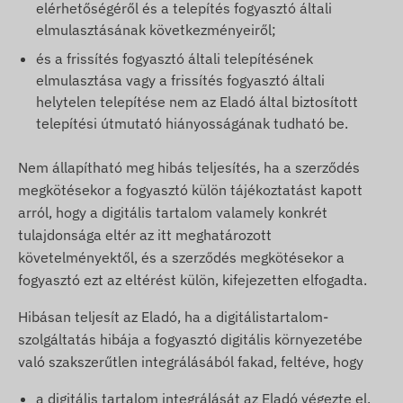
elérhetőségéről és a telepítés fogyasztó általi
elmulasztásának következményeiről;
és a frissítés fogyasztó általi telepítésének
elmulasztása vagy a frissítés fogyasztó általi
helytelen telepítése nem az Eladó által biztosított
telepítési útmutató hiányosságának tudható be.
Nem állapítható meg hibás teljesítés, ha a szerződés
megkötésekor a fogyasztó külön tájékoztatást kapott
arról, hogy a digitális tartalom valamely konkrét
tulajdonsága eltér az itt meghatározott
követelményektől, és a szerződés megkötésekor a
fogyasztó ezt az eltérést külön, kifejezetten elfogadta.
Hibásan teljesít az Eladó, ha a digitálistartalom-
szolgáltatás hibája a fogyasztó digitális környezetébe
való szakszerűtlen integrálásából fakad, feltéve, hogy
a digitális tartalom integrálását az Eladó végezte el,