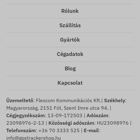
Rólunk
Szállítás
Gyártók
Cégadatok
Blog
Kapcsolat
Üzemeltető
: Flexcom Kommunikációs Kft.|
Székhely
:
Magyarország, 2151 Fót, Szent Imre utca 94. |
Cégjegyzékszám
: 13-09-172503 |
Adószám
:
23098976-2-13 |
Közösségi adószám
: HU23098976 |
Telefonszám
: +36 70 3333 525 |
E-mail
:
info@gpstrackershop.hu