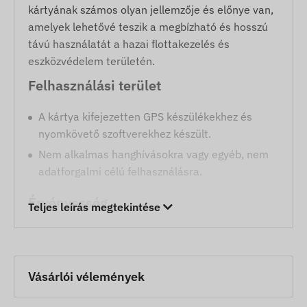
kártyának számos olyan jellemzője és előnye van,
amelyek lehetővé teszik a megbízható és hosszú
távú használatát a hazai flottakezelés és
eszközvédelem területén.
Felhasználási terület
A kártya kifejezetten GPS készülékekhez és
nyomkövető szoftverekhez készült.
Nem alkalmas hanghívásokra vagy egyéb, nem
adatforgalmi célú felhasználásra.
Érvényesség
Teljes leírás megtekintése
Az előfizetés kezdetétől számított hat hónapig
lehet használni a kártyát.
Vásárlói vélemények
Megújítható vagy lemondható