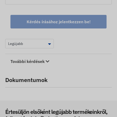
és a rugalmas megújítási vagy megszüntetési
lehetőség, ami kiszámíthatóvá teszi az
üzemeltetési költségeket.
Kérdés írásához jelentkezzen be!
További kérdések
Dokumentumok
Értesüljön elsőként legújabb termékeinkről,