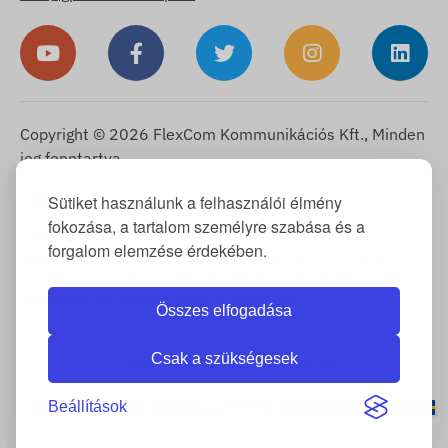
Copyright © 2026 FlexCom Kommunikációs Kft., Minden
jog fenntartva.
Magyar
Sütiket használunk a felhasználói élmény
▼
fokozása, a tartalom személyre szabása és a
Cookie Tájékoztató
-
Visszaküldési szabályzat
-
Impresszum
-
forgalom elemzése érdekében.
Szavatosság és jótállás
-
Elállási jog
-
Szállítási információk
-
Általános Szerződési Feltételek
-
Adatkezelési Tájékoztató
-
Garanciális ügyintézés
-
Elállás a vásárlástól
Összes elfogadása
Csak a szükségesek
NEMZETKÖZI OLDALAINK
Beállítások