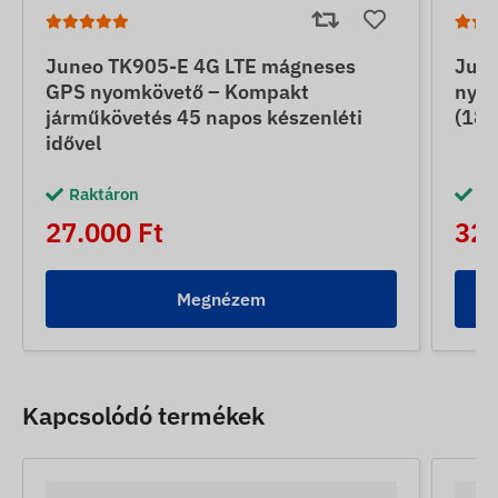
Juneo TK905-E 4G LTE mágneses
June
GPS nyomkövető – Kompakt
nyom
járműkövetés 45 napos készenléti
(180
idővel
Raktáron
Ra
27.000 Ft
32.
Megnézem
Kapcsolódó termékek