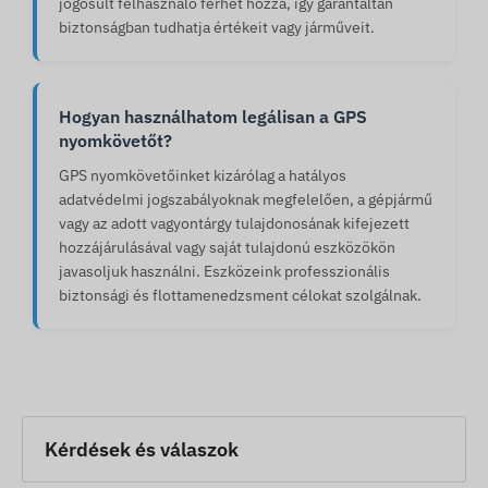
jogosult felhasználó férhet hozzá, így garantáltan
biztonságban tudhatja értékeit vagy járműveit.
Hogyan használhatom legálisan a GPS
nyomkövetőt?
GPS nyomkövetőinket kizárólag a hatályos
adatvédelmi jogszabályoknak megfelelően, a gépjármű
vagy az adott vagyontárgy tulajdonosának kifejezett
hozzájárulásával vagy saját tulajdonú eszközökön
javasoljuk használni. Eszközeink professzionális
biztonsági és flottamenedzsment célokat szolgálnak.
Kérdések és válaszok