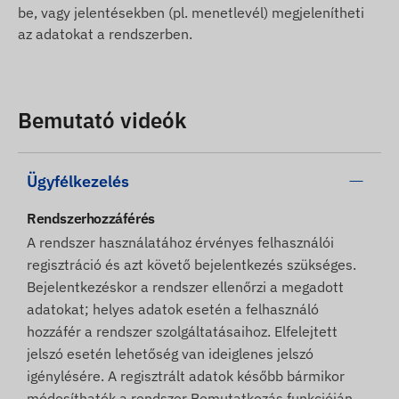
be, vagy jelentésekben (pl. menetlevél) megjelenítheti
az adatokat a rendszerben.
Bemutató videók
Ügyfélkezelés
Rendszerhozzáférés
A rendszer használatához érvényes felhasználói
regisztráció és azt követő bejelentkezés szükséges.
Bejelentkezéskor a rendszer ellenőrzi a megadott
adatokat; helyes adatok esetén a felhasználó
hozzáfér a rendszer szolgáltatásaihoz. Elfelejtett
jelszó esetén lehetőség van ideiglenes jelszó
igénylésére. A regisztrált adatok később bármikor
módosíthatók a rendszer Bemutatkozás funkcióján