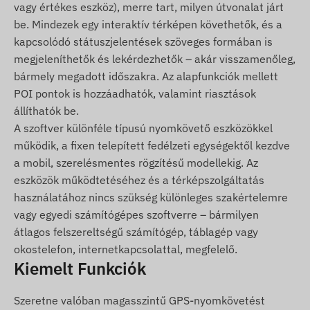
rendszerekkel és a mobilszolgáltatók hálózatával.
vagy értékes eszköz), merre tart, milyen útvonalat járt
Az adatok továbbítása a benne elhelyezett
be. Mindezek egy interaktív térképen követhetők, és a
(cserélhető) nano SIM kártya segítségével
kapcsolódó státuszjelentések szöveges formában is
történik. A pozíciók és az állapotadatok
megjeleníthetők és lekérdezhetők – akár visszamenőleg,
lekérdezhetők SMS-ben vagy online nyomkövető
bármely megadott időszakra. Az alapfunkciók mellett
alkalmazáson keresztül a világ bármely pontjáról.
POI pontok is hozzáadhatók, valamint riasztások
Működési régió
állíthatók be.
A szoftver különféle típusú nyomkövető eszközökkel
4G: Világ
működik, a fixen telepített fedélzeti egységektől kezdve
a mobil, szerelésmentes rögzítésű modellekig. Az
2G: Világ
eszközök működtetéséhez és a térképszolgáltatás
Vásárlási opciók
használatához nincs szükség különleges szakértelemre
vagy egyedi számítógépes szoftverre – bármilyen
Ha csak készüléket vásárol (szoftver előfizetést
átlagos felszereltségű számítógép, táblagép vagy
nem), azt a gyári beállításokkal adjuk át. A
okostelefon, internetkapcsolattal, megfelelő.
működtetéshez szükséges SIM kártyáról, annak
Kiemelt Funkciók
beállításairól és a kártya üzemeltetéséről
(feltöltés, éves adategyeztetés) Önnek kell
Szeretne valóban magasszintű GPS-nyomkövetést