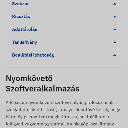
Szenzor
Illetéktelen elmozdulás érzékelése.
Digitális kerítés (Geofencing) elhagyása vagy az
Riasztás
adott munkaterületre való érkezés.
Adattárolás
Eltávolítás érzékelése: Riasztás a készülék fém
felületről történő levétele (tamper) esetén.
Tanúsítvány
A csomag tartalma
Beállítási lehetőség
Coban TK408B 4G LTE mágneses GPS
nyomkövető
Nyomkövető
Speciális töltő- és bekötőkábel
Szoftveralkalmazás
Részletes üzembehelyezési útmutató
Használati feltételek
A Flexcom nyomkövető szoftver olyan professzionális
szolgáltatásokat biztosít, amelyek lehetővé teszik, hogy
A készülék zavartalan működéséhez aktív
bármely pillanatban meghatározza, hol található a
kapcsolat szükséges a műholdas helymeghatározó
felügyelt vagyontárgy (jármű, munkagép, szállítmány