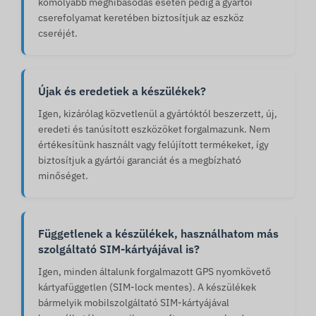
komolyabb meghibásodás esetén pedig a gyártói
cserefolyamat keretében biztosítjuk az eszköz
cseréjét.
Újak és eredetiek a készülékek?
Igen, kizárólag közvetlenül a gyártóktól beszerzett, új,
eredeti és tanúsított eszközöket forgalmazunk. Nem
értékesítünk használt vagy felújított termékeket, így
biztosítjuk a gyártói garanciát és a megbízható
minőséget.
Függetlenek a készülékek, használhatom más
szolgáltató SIM-kártyájával is?
Igen, minden általunk forgalmazott GPS nyomkövető
kártyafüggetlen (SIM-lock mentes). A készülékek
bármelyik mobilszolgáltató SIM-kártyájával