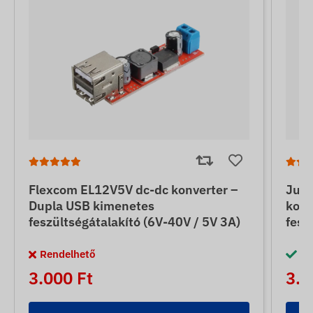
Flexcom EL12V5V dc-dc konverter –
Jun
Dupla USB kimenetes
konv
feszültségátalakító (6V-40V / 5V 3A)
fesz
Rendelhető
Ra
3.000 Ft
3.5