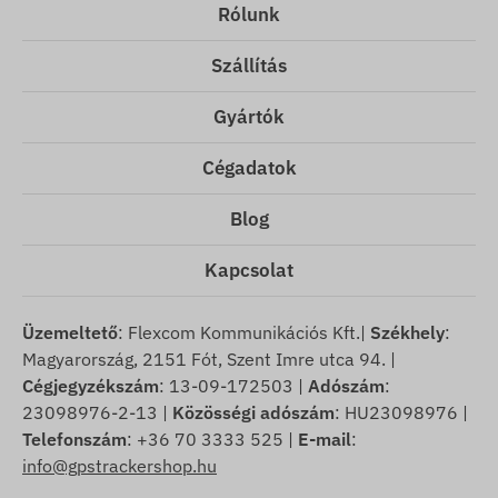
Rólunk
Szállítás
Gyártók
Cégadatok
Blog
Kapcsolat
Üzemeltető
: Flexcom Kommunikációs Kft.|
Székhely
:
Magyarország, 2151 Fót, Szent Imre utca 94. |
Cégjegyzékszám
: 13-09-172503 |
Adószám
:
23098976-2-13 |
Közösségi adószám
: HU23098976 |
Telefonszám
: +36 70 3333 525 |
E-mail
:
info@gpstrackershop.hu