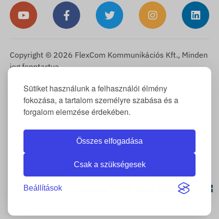
Copyright © 2026 FlexCom Kommunikációs Kft., Minden
jog fenntartva.
Magyar
Sütiket használunk a felhasználói élmény
▼
fokozása, a tartalom személyre szabása és a
Cookie Tájékoztató
-
Visszaküldési szabályzat
-
Impresszum
-
forgalom elemzése érdekében.
Szavatosság és jótállás
-
Elállási jog
-
Szállítási információk
-
Általános Szerződési Feltételek
-
Adatkezelési Tájékoztató
-
Garanciális ügyintézés
-
Elállás a vásárlástól
Összes elfogadása
Csak a szükségesek
NEMZETKÖZI OLDALAINK
Beállítások