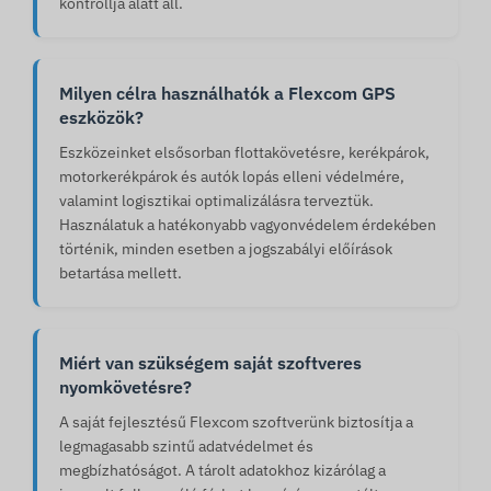
kontrollja alatt áll.
Milyen célra használhatók a Flexcom GPS
eszközök?
Eszközeinket elsősorban flottakövetésre, kerékpárok,
motorkerékpárok és autók lopás elleni védelmére,
valamint logisztikai optimalizálásra terveztük.
Használatuk a hatékonyabb vagyonvédelem érdekében
történik, minden esetben a jogszabályi előírások
betartása mellett.
Miért van szükségem saját szoftveres
nyomkövetésre?
A saját fejlesztésű Flexcom szoftverünk biztosítja a
legmagasabb szintű adatvédelmet és
megbízhatóságot. A tárolt adatokhoz kizárólag a