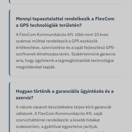
Mennyi tapasztalattal rendelkezik a FlexCom
a GPS technológiák területén?
A FlexCom Kommunikációs Kft. több mint 10 éves
szakmai múlttal rendelkezik a GPS eszközök
értékesítése, szervizelése és a saját fejlesztésű GPS-
szoftverek létrehozása terén. Szakértelmünk garancia
arra, hogy ügyfeleink a legmegbízhatóbb technológiai
megoldásokat kapják.
Hogyan történik a garanciális ügyintézés és a
szerviz?
A nálunk vásárolt készülékekre teljes körű garanciát
vállalunk. A FlexCom Kommunikációs Kft. saját
szervizháttérrel rendelkezik: a kisebb hibákat
szakszerűen, a gyártóval egyeztetve javítjuk,