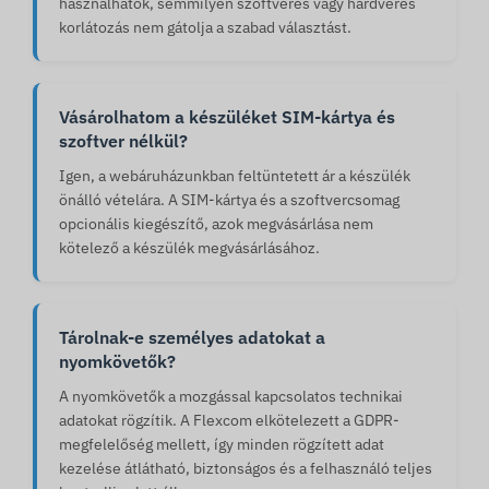
használhatók, semmilyen szoftveres vagy hardveres
korlátozás nem gátolja a szabad választást.
Vásárolhatom a készüléket SIM-kártya és
szoftver nélkül?
Igen, a webáruházunkban feltüntetett ár a készülék
önálló vételára. A SIM-kártya és a szoftvercsomag
opcionális kiegészítő, azok megvásárlása nem
kötelező a készülék megvásárlásához.
Tárolnak-e személyes adatokat a
nyomkövetők?
A nyomkövetők a mozgással kapcsolatos technikai
adatokat rögzítik. A Flexcom elkötelezett a GDPR-
megfelelőség mellett, így minden rögzített adat
kezelése átlátható, biztonságos és a felhasználó teljes