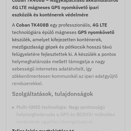
4G LTE mágneses GPS nyomkövető ipari
eszközök és konténerek védelmére
A
Coban TK408B
egy professzionális,
4G LTE
technológiára épülő mágneses
GPS nyomkövető
készülék, amelyet kifejezetten konténerek,
mezőgazdasági gépek és pótkocsik hosszú távú
felügyeletére fejlesztettek ki. A készülék a pontos
helymeghatározás mellett támogatja a nagy
sebességű internetes adatátvitelt, így
zökkenőmentesen kommunikál az ipari adatgyűjtő
rendszerekkel.
Szolgáltatások, tulajdonságok
Multi-GNSS technológia: Nagy pontosságú
helymeghatározás a GPS és BEIDOU műholdas
rendszerek együttes támogatásával.
Ipari rögzítés: Rendkívül erős mágneses hátlap a
Teljes leírás megtekintése