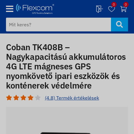
0
0
Coban TK408B –
Nagykapacitású akkumulátoros
4G LTE mágneses GPS
nyomkövető ipari eszközök és
konténerek védelmére
(4.8) Termék értékelések