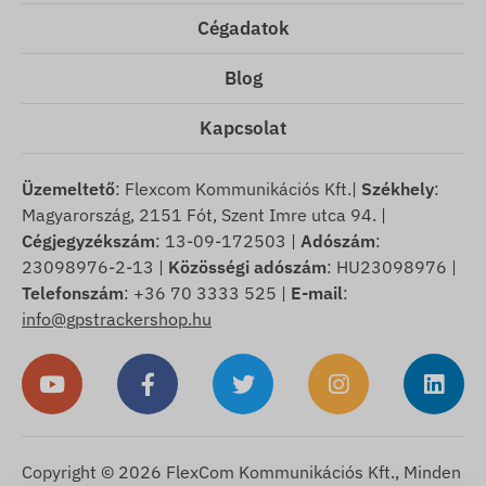
Cégadatok
Blog
Kapcsolat
Üzemeltető
: Flexcom Kommunikációs Kft.|
Székhely
:
Magyarország, 2151 Fót, Szent Imre utca 94. |
Cégjegyzékszám
: 13-09-172503 |
Adószám
:
23098976-2-13 |
Közösségi adószám
: HU23098976 |
Telefonszám
: +36 70 3333 525 |
E-mail
:
info@gpstrackershop.hu
Copyright © 2026 FlexCom Kommunikációs Kft., Minden