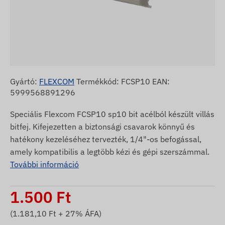
Gyártó:
FLEXCOM
Termékkód: FCSP10 EAN:
5999568891296
Speciális Flexcom FCSP10 sp10 bit acélból készült villás
bitfej. Kifejezetten a biztonsági csavarok könnyű és
hatékony kezeléséhez tervezték, 1/4"-os befogással,
amely kompatibilis a legtöbb kézi és gépi szerszámmal.
További információ
1.500
Ft
(
1.181,10
Ft + 27% ÁFA)