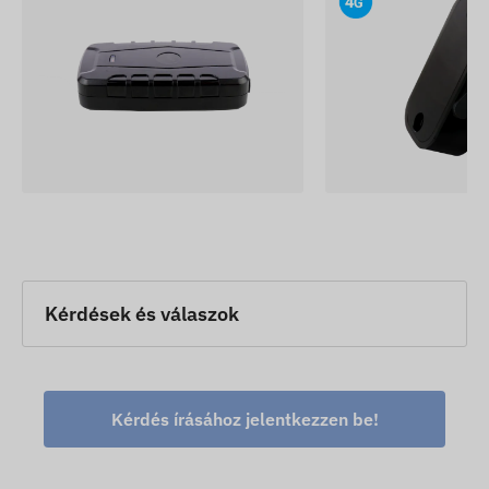
weblapunkon a változások észlelése és
kiértékelése után történik meg.
Kérdések és válaszok
Kérdés írásához jelentkezzen be!