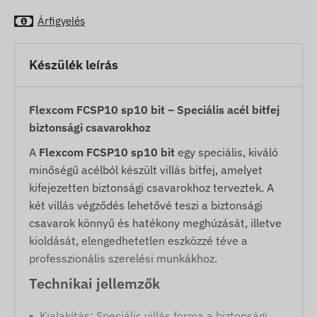
Árfigyelés
Készülék leírás
Flexcom FCSP10 sp10 bit – Speciális acél bitfej
biztonsági csavarokhoz
A
Flexcom FCSP10 sp10 bit
egy speciális, kiváló
minőségű acélból készült villás bitfej, amelyet
kifejezetten biztonsági csavarokhoz terveztek. A
két villás végződés lehetővé teszi a biztonsági
csavarok könnyű és hatékony meghúzását, illetve
kioldását, elengedhetetlen eszközzé téve a
professzionális szerelési munkákhoz.
Technikai jellemzők
Kialakítás: Speciális villás forma a biztonsági