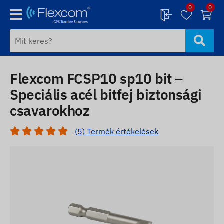
0
0
Flexcom FCSP10 sp10 bit –
Speciális acél bitfej biztonsági
csavarokhoz
(5) Termék értékelések