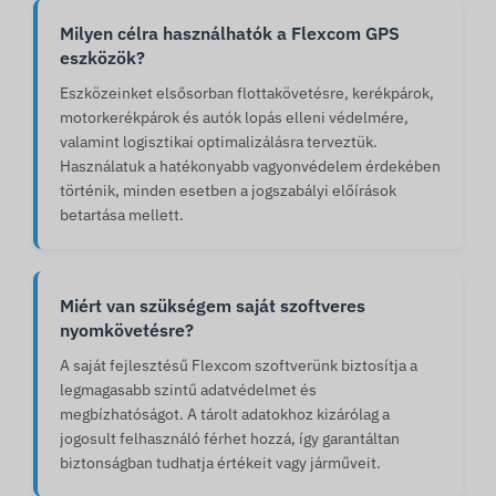
Milyen célra használhatók a Flexcom GPS
eszközök?
Eszközeinket elsősorban flottakövetésre, kerékpárok,
motorkerékpárok és autók lopás elleni védelmére,
valamint logisztikai optimalizálásra terveztük.
Használatuk a hatékonyabb vagyonvédelem érdekében
történik, minden esetben a jogszabályi előírások
betartása mellett.
Miért van szükségem saját szoftveres
nyomkövetésre?
A saját fejlesztésű Flexcom szoftverünk biztosítja a
legmagasabb szintű adatvédelmet és
megbízhatóságot. A tárolt adatokhoz kizárólag a
jogosult felhasználó férhet hozzá, így garantáltan
biztonságban tudhatja értékeit vagy járműveit.