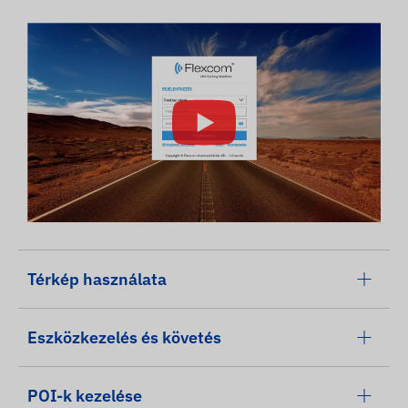
Térkép használata
Eszközkezelés és követés
POI-k kezelése