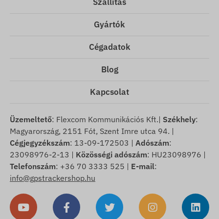
Szállítás
Gyártók
Cégadatok
Blog
Kapcsolat
Üzemeltető
: Flexcom Kommunikációs Kft.|
Székhely
:
Magyarország, 2151 Fót, Szent Imre utca 94. |
Cégjegyzékszám
: 13-09-172503 |
Adószám
:
23098976-2-13 |
Közösségi adószám
: HU23098976 |
Telefonszám
: +36 70 3333 525 |
E-mail
:
info@gpstrackershop.hu