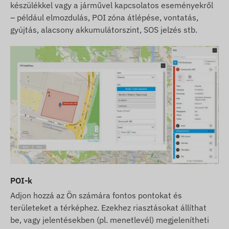
készülékkel vagy a járművel kapcsolatos eseményekről
– például elmozdulás, POI zóna átlépése, vontatás,
gyújtás, alacsony akkumulátorszint, SOS jelzés stb.
POI-k
Adjon hozzá az Ön számára fontos pontokat és
területeket a térképhez. Ezekhez riasztásokat állíthat
be, vagy jelentésekben (pl. menetlevél) megjelenítheti