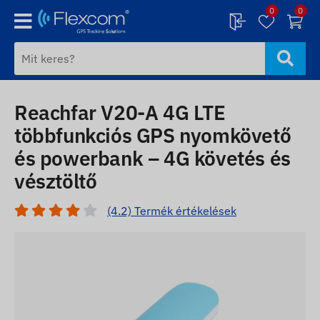
0
0
Reachfar V20-A 4G LTE
többfunkciós GPS nyomkövető
és powerbank – 4G követés és
vésztöltő
(4.2) Termék értékelések