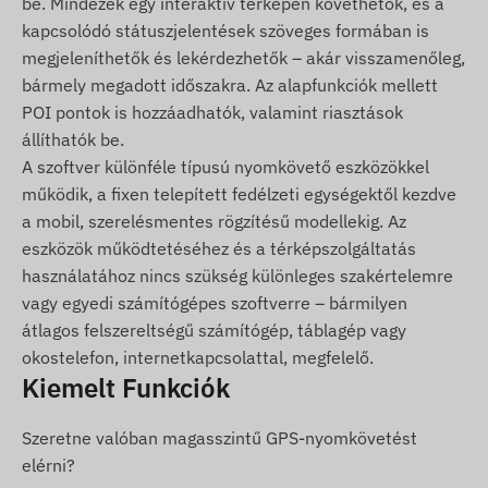
be. Mindezek egy interaktív térképen követhetők, és a
kapcsolódó státuszjelentések szöveges formában is
A nyomkövető funkció használatához aktív,
megjeleníthetők és lekérdezhetők – akár visszamenőleg,
adatforgalommal rendelkező SIM kártya
bármely megadott időszakra. Az alapfunkciók mellett
szükséges, ugyanakkor a Powerbank (töltő)
POI pontok is hozzáadhatók, valamint riasztások
funkció SIM kártya nélkül is üzemel. A készülék
állíthatók be.
zavartalan működéséhez aktív kapcsolat
A szoftver különféle típusú nyomkövető eszközökkel
szükséges a műholdas helymeghatározó
működik, a fixen telepített fedélzeti egységektől kezdve
rendszerekkel és a mobilszolgáltatók hálózatával.
a mobil, szerelésmentes rögzítésű modellekig. Az
A pozíciók és az állapotadatok lekérdezhetők SMS-
eszközök működtetéséhez és a térképszolgáltatás
ben vagy online nyomkövető alkalmazáson
használatához nincs szükség különleges szakértelemre
keresztül a világ bármely pontjáról.
vagy egyedi számítógépes szoftverre – bármilyen
Működési régió
átlagos felszereltségű számítógép, táblagép vagy
okostelefon, internetkapcsolattal, megfelelő.
4G: Európa, Ázsia, Afrika, Ausztrália
Kiemelt Funkciók
2G: Világ
Szeretne valóban magasszintű GPS-nyomkövetést
Vásárlási opciók
elérni?