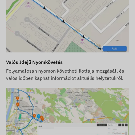
gondoskodunk – Önnek ez utóbbival
kapcsolatban semmilyen teendője nem lesz.
Szoftver előfizetés esetén, amennyiben az email
típusú értesítések mellett szoftverünk SMS
riasztási szolgáltatását is igénybe kívánja venni,
vásároljon SMS kreditkártyát is, melyet
webáruházunkban, a készülékhez kapcsolódó
termékek között talál.
Valós Idejű Nyomkövetés
Folyamatosan nyomon követheti flottája mozgását, és
A weboldalon található készülék leírások és képek
valós időben kaphat információt aktuális helyzetükről.
a gyártó által közzétett információkon alapulnak,
melyek nem minden esetben pontosak,
hibamentesek. A gyártó fenntartja a jogot, hogy
előzetes értesítés nélkül módosítson a termék
egyes paraméterein vagy csomagolásán - az
ezekkel kapcsolatos adatok aktualizálása
weblapunkon a változások észlelése és
kiértékelése után történik meg.