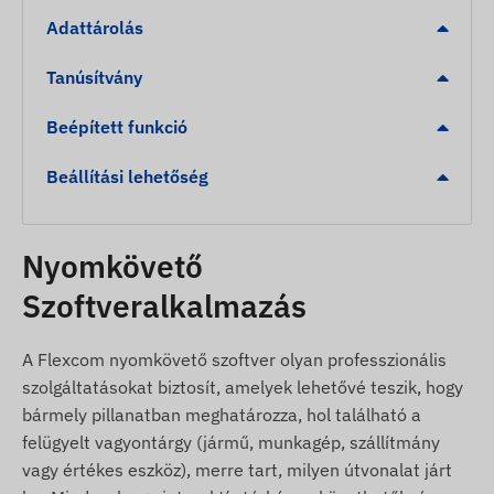
funkció sötét környezetben.
Adattárolás
Riasztások
Tanúsítvány
SOS gomb megnyomása.
Beépített funkció
Elmozdulás érzékelése rezgés alapján.
Beállítási lehetőség
Biztonsági zóna (Geofence) elhagyása vagy az
oda való megérkezés.
Alacsony töltöttségi szint jelzése.
Nyomkövető
A csomag tartalma
Szoftveralkalmazás
Reachfar V20-A 4G LTE többfunkciós GPS
A Flexcom nyomkövető szoftver olyan professzionális
nyomkövető és powerbank zseblámpával
szolgáltatásokat biztosít, amelyek lehetővé teszik, hogy
USB töltőkábel
bármely pillanatban meghatározza, hol található a
Használati útmutató
felügyelt vagyontárgy (jármű, munkagép, szállítmány
vagy értékes eszköz), merre tart, milyen útvonalat járt
Használati feltételek