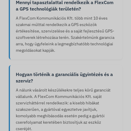
Mennyi tapasztalattal rendelkezik a FlexCom
a GPS technológiák területén?
A FlexCom Kommunikációs Kft. több mint 10 éves
szakmai múlttal rendelkezik a GPS eszközök
értékesítése, szervizelése és a saját fejlesztésű GPS-
szoftverek létrehozása terén. Szakértelmünk garancia
arra, hogy ügyfeleink a legmegbízhatóbb technológiai
megoldásokat kapják.
Hogyan történik a garanciális ügyintézés és a
szerviz?
A nálunk vásárolt készülékekre teljes körű garanciát
vállalunk. A FlexCom Kommunikációs Kft. saját
szervizháttérrel rendelkezik: a kisebb hibákat
szakszerűen, a gyártóval egyeztetve javítjuk,
komolyabb meghibásodás esetén pedig a gyártói
cserefolyamat keretében biztosítjuk az eszköz
cseréjét.