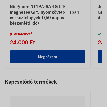
Ningmore NT19A-SA 4G LTE
June
mágneses GPS nyomkövető – Ipari
GPS 
eszközfelügyelet (50 napos
disz
készenléti idő)
Rendelhető
Ra
24.000 Ft
24.
Megnézem
Kapcsolódó termékek