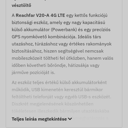
vésztöltő
A
Reachfar V20-A 4G LTE
egy kettős funkciójú
biztonsági eszköz, amely egy nagy kapacitású
külső akkumulátor (Powerbank) és egy precíziós
GPS nyomkövető kombinációja. Ideális társ
utazáshoz, túrázáshoz vagy értékes rakományok
biztosításához, hiszen segítségével nemcsak
mobileszközeit töltheti fel útközben, hanem valós
időben követheti bőröndje, hátizsákja vagy
járműve pozícióját is.
Az eszköz teljes értékű külső akkumulátorként
működik, USB kimenetén keresztül bármikor
feltöltheti telefonját vagy egyéb USB-s eszközét.
Diszkrét megjelenésének köszönhetően
tökéletesen illeszkedik bármilyen utazótáskába
vagy irodai környezetbe. A helymeghatározás a
Teljes leírás megtekintése
modern 4G LTE hálózaton, a GPS műholdak, WIFI