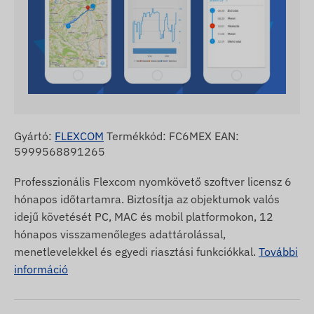
Gyártó:
FLEXCOM
Termékkód: FC6MEX EAN:
5999568891265
Professzionális Flexcom nyomkövető szoftver licensz 6
hónapos időtartamra. Biztosítja az objektumok valós
idejű követését PC, MAC és mobil platformokon, 12
hónapos visszamenőleges adattárolással,
menetlevelekkel és egyedi riasztási funkciókkal.
További
információ