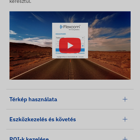
keresztül.
Térkép használata
Eszközkezelés és követés
POI-k kezelése