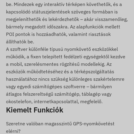
be. Mindezek egy interaktív térképen követhetők, és a
kapcsolódó státuszjelentések szöveges formában is
megjeleníthetők és lekérdezhetők – akár visszamenőleg,
bármely megadott időszakra. Az alapfunkciók mellett
POI pontok is hozzáadhatók, valamint riasztások
állíthatók be.
A szoftver különféle típusú nyomkövető eszközökkel
működik, a fixen telepített fedélzeti egységektől kezdve
a mobil, szerelésmentes rögzítésű modellekig. Az
eszközök működtetéséhez és a térképszolgáltatás
használatához nincs szükség különleges szakértelemre
vagy egyedi számítógépes szoftverre – bármilyen
átlagos felszereltségű számítógép, táblagép vagy
okostelefon, internetkapcsolattal, megfelelő.
Kiemelt Funkciók
Szeretne valóban magasszintű GPS-nyomkövetést
elérni?