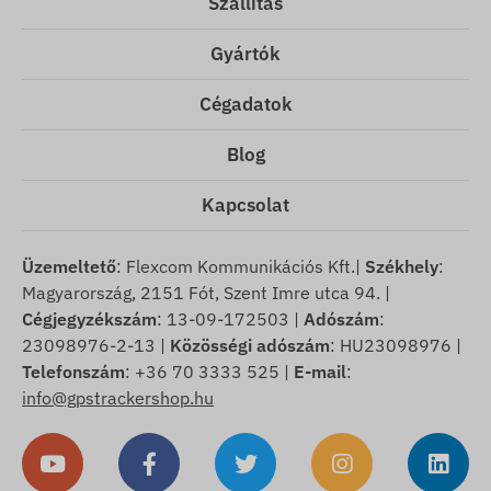
Szállítás
Gyártók
Cégadatok
Blog
Kapcsolat
Üzemeltető
: Flexcom Kommunikációs Kft.|
Székhely
:
Magyarország, 2151 Fót, Szent Imre utca 94. |
Cégjegyzékszám
: 13-09-172503 |
Adószám
:
23098976-2-13 |
Közösségi adószám
: HU23098976 |
Telefonszám
: +36 70 3333 525 |
E-mail
:
info@gpstrackershop.hu