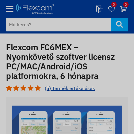
0
0
Flexcom FC6MEX –
Nyomkövető szoftver licensz
PC/MAC/Android/iOS
platformokra, 6 hónapra
(5) Termék értékelések