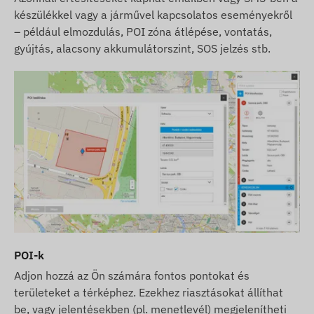
készülékkel vagy a járművel kapcsolatos eseményekről
– például elmozdulás, POI zóna átlépése, vontatás,
gyújtás, alacsony akkumulátorszint, SOS jelzés stb.
POI-k
Adjon hozzá az Ön számára fontos pontokat és
területeket a térképhez. Ezekhez riasztásokat állíthat
be, vagy jelentésekben (pl. menetlevél) megjelenítheti