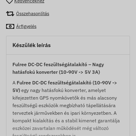
Kedvencekhez
Összehasonlítás
Árfigyelés
Készülék leírás
Fulree DC-DC feszültségátalakító – Nagy
hatásfokú konverter (10-90V -> 5V 3A)
A
Fulree DC-DC feszültségátalakító (10-90V ->
5V)
egy nagy hatásfokú konverter, amelyet
kifejezetten GPS nyomkövetők és más alacsony
feszültségű eszközök megbízható tápellátására
terveztek járművekben és ipari környezetben. A
kompakt kialakítás és a stabil kimenet garantálja
eszközei zavartalan működését még változó
feszültségű rendszerekben is.