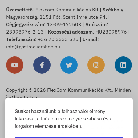
Üzemeltető
: Flexcom Kommunikációs Kft.|
Székhely
:
Magyarország, 2151 Fót, Szent Imre utca 94. |
Cégjegyzékszám
: 13-09-172503 |
Adószám
:
23098976-2-13 |
Közösségi adószám
: HU23098976 |
Telefonszám
: +36 70 3333 525 |
E-mail
:
info@gpstrackershop.hu
Copyright © 2026 FlexCom Kommunikációs Kft., Minden
jog fenntartva.
Magyar
Sütiket használunk a felhasználói élmény
▼
fokozása, a tartalom személyre szabása és a
Cookie Tájékoztató
-
Visszaküldési szabályzat
-
Impresszum
-
forgalom elemzése érdekében.
Szavatosság és jótállás
-
Elállási jog
-
Szállítási információk
-
Általános Szerződési Feltételek
-
Adatkezelési Tájékoztató
-