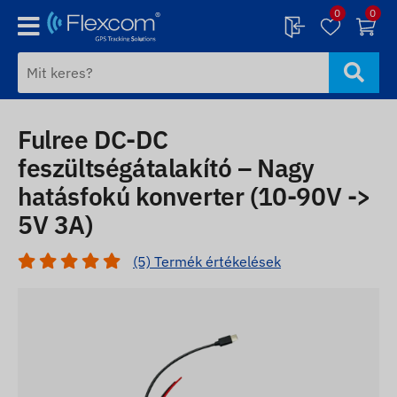
0
0
Fulree DC-DC
feszültségátalakító – Nagy
hatásfokú konverter (10-90V ->
5V 3A)
(5) Termék értékelések