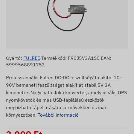
Gyártó:
FULREE
Termékkód: F90J5V3A1SC EAN:
5999568891753
Professzionális Fulree DC-DC feszültségátalakító. 10–
90V bemeneti feszültséget alakít át stabil 5V 3A
kimenetre. Nagy hatásfokú konverter, amely ideális GPS
nyomkövetők és más USB-táplálású eszközök
megbízható tápellátására járművekben és ipari
környezetben.
További információ