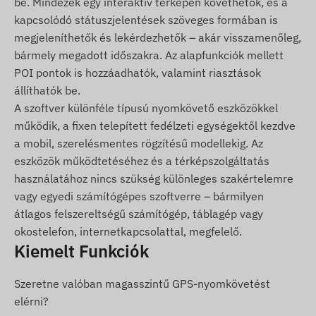
be. Mindezek egy interaktív térképen követhetők, és a
USB töltőkábel
kapcsolódó státuszjelentések szöveges formában is
Üzembehelyezési útmutató
megjeleníthetők és lekérdezhetők – akár visszamenőleg,
SIM tű és SIM adapter
bármely megadott időszakra. Az alapfunkciók mellett
Hordtáska a biztonságos tároláshoz
POI pontok is hozzáadhatók, valamint riasztások
állíthatók be.
Használati Feltételek és Üzemeltetés
A szoftver különféle típusú nyomkövető eszközökkel
működik, a fixen telepített fedélzeti egységektől kezdve
A készülék normál működéséhez aktív kapcsolat
a mobil, szerelésmentes rögzítésű modellekig. Az
szükséges a műholdrendszerekkel és a
eszközök működtetéséhez és a térképszolgáltatás
mobilszolgáltatók hálózatával. Ezek biztosítják az
használatához nincs szükség különleges szakértelemre
adatgyűjtést és továbbítást a felhasználó
vagy egyedi számítógépes szoftverre – bármilyen
telefonjára vagy a központi rendszerbe. A készülék
átlagos felszereltségű számítógép, táblagép vagy
a mobilszolgáltatók hálózatán keresztül, a benne
okostelefon, internetkapcsolattal, megfelelő.
elhelyezett (cserélhető) SIM kártya segítségével
Kiemelt Funkciók
kommunikál.
Működési régió
Szeretne valóban magasszintű GPS-nyomkövetést
elérni?
4G: Európa, Ázsia, Afrika, Ausztrália