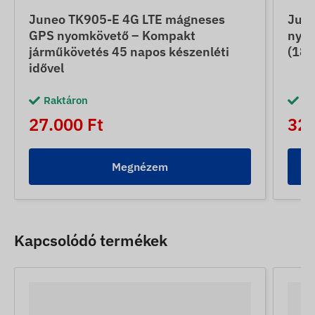
Juneo TK905-E 4G LTE mágneses
June
GPS nyomkövető – Kompakt
nyom
járműkövetés 45 napos készenléti
(180
idővel
Raktáron
Ra
27.000 Ft
32.
Megnézem
Kapcsolódó termékek