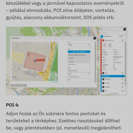
készülékkel vagy a járművel kapcsolatos eseményekről
– például elmozdulás, POI zóna átlépése, vontatás,
gyújtás, alacsony akkumulátorszint, SOS jelzés stb.
POI-k
Adjon hozzá az Ön számára fontos pontokat és
területeket a térképhez. Ezekhez riasztásokat állíthat
be, vagy jelentésekben (pl. menetlevél) megjelenítheti