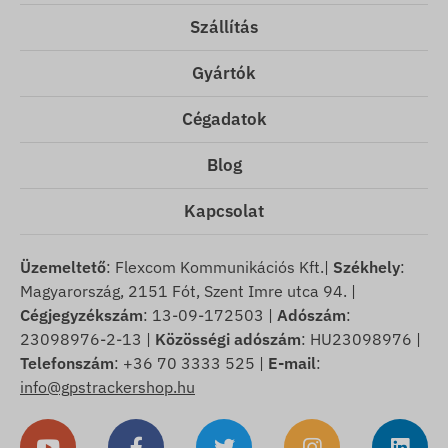
Szállítás
Gyártók
Cégadatok
Blog
Kapcsolat
Üzemeltető
: Flexcom Kommunikációs Kft.|
Székhely
:
Magyarország, 2151 Fót, Szent Imre utca 94. |
Cégjegyzékszám
: 13-09-172503 |
Adószám
:
23098976-2-13 |
Közösségi adószám
: HU23098976 |
Telefonszám
: +36 70 3333 525 |
E-mail
:
info@gpstrackershop.hu