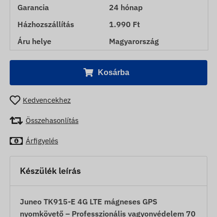
Garancia
24 hónap
Házhozszállítás
1.990 Ft
Áru helye
Magyarország
Kosárba
Kedvencekhez
Összehasonlítás
Árfigyelés
Készülék leírás
Juneo TK915-E 4G LTE mágneses GPS
nyomkövető – Professzionális vagyonvédelem 70