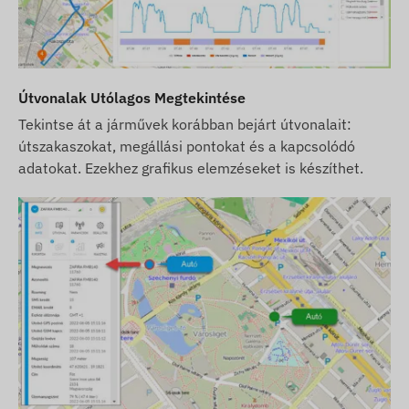
egyes paraméterein vagy csomagolásán - az
ezekkel kapcsolatos adatok aktualizálása
weblapunkon a változások észlelése és
kiértékelése után történik meg.
Útvonalak Utólagos Megtekintése
Tekintse át a járművek korábban bejárt útvonalait:
útszakaszokat, megállási pontokat és a kapcsolódó
adatokat. Ezekhez grafikus elemzéseket is készíthet.