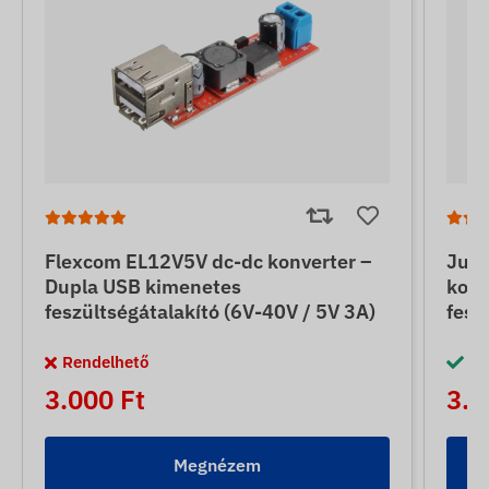
Flexcom EL12V5V dc-dc konverter –
Jun
Dupla USB kimenetes
konv
feszültségátalakító (6V-40V / 5V 3A)
fesz
Rendelhető
Ra
3.000 Ft
3.5
Megnézem