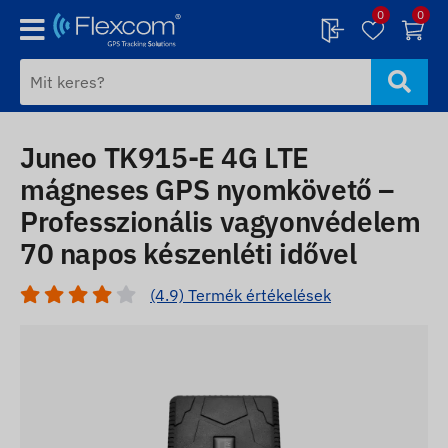
0
0
Juneo TK915-E 4G LTE
mágneses GPS nyomkövető –
Professzionális vagyonvédelem
70 napos készenléti idővel
(4.9) Termék értékelések