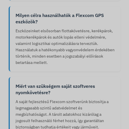
Milyen célra használhatók a Flexcom GPS
eszközök?
Eszközeinket elsősorban flottakövetésre, kerékpárok,
motorkerékpárok és autók lopás elleni védelmére,
valamint logisztikai optimalizálásra terveztük.
Használatuk a hatékonyabb vagyonvédelem érdekében
történik, minden esetben a jogszabályi előírások
betartása mellett.
Miért van szükségem saját szoftveres
nyomkövetésre?
A saját fejlesztésű Flexcom szoftverünk biztosítja a
legmagasabb szintű adatvédelmet és
megbízhatóságot. A tárolt adatokhoz kizárólag a
jogosult felhasználó férhet hozzá, így garantáltan
biztonságban tudhatja értékeit vagy járműveit.