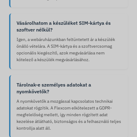
Vásárolhatom a készüléket SIM-kártya és
szoftver nélkül?
Igen, a webáruházunkban feltüntetett ár a készülék
önálló vételára. A SIM-kártya és a szoftvercsomag
opcionális kiegészítő, azok megvásárlása nem
kötelező a készülék megvásárlásához.
Tárolnak-e személyes adatokat a
nyomkövetők?
A nyomkövetők a mozgással kapcsolatos technikai
adatokat rögzítik. A Flexcom elkötelezett a GDPR-
megfelelőség mellett, így minden rögzített adat
kezelése átlátható, biztonságos és a felhasználó teljes
kontrollja alatt áll.