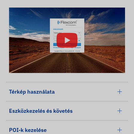
Térkép használata
Eszközkezelés és követés
POI-k kezelése