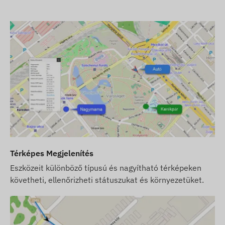
2G: Európa, Ázsia, Afrika, Ausztrália
Vásárlási opciók
Ha csak készüléket vásárol (szoftver előfizetést
nem), azt a gyári beállításokkal adjuk át. A
működtetéshez szükséges SIM kártyáról, annak
beállításairól és a kártya üzemeltetéséről
(feltöltés, éves adategyeztetés) Önnek kell
gondoskodnia.
Ha a készülék mellett szoftver előfizetést is
vásárol, de SIM kártyát nem, akkor a készüléket
Térképes Megjelenítés
már a szoftverünkben regisztrálva, működésre
Eszközeit különböző típusú és nagyítható térképeken
készen adjuk át. A SIM kártya beszerzése,
követheti, ellenőrizheti státuszukat és környezetüket.
beállítása és üzemeltetése azonban továbbra is
az Ön feladata.
Ha a készülék és szoftver előfizetés mellett a