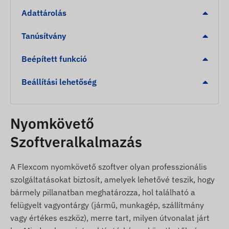
Adattárolás
A működés ellenőrzésére szolgáló LED kijelzők,
valamint energiatakarékos alvó és ébrenléti
Tanúsítvány
üzemmódok.
Beépített funkció
Riasztások
Beállítási lehetőség
Illetéktelen elmozdulás észlelése.
Alacsony akkumulátor szint jelzése az időbeni
töltés érdekében.
Nyomkövető
Sebesség túllépés riasztás.
Szoftveralkalmazás
Digitális kerítés (Geofencing) elhagyása vagy egy
kijelölt zónába (POI) való érkezés.
A Flexcom nyomkövető szoftver olyan professzionális
szolgáltatásokat biztosít, amelyek lehetővé teszik, hogy
A csomag tartalma
bármely pillanatban meghatározza, hol található a
Juneo TK915-E 4G LTE mágneses GPS
felügyelt vagyontárgy (jármű, munkagép, szállítmány
nyomkövető
vagy értékes eszköz), merre tart, milyen útvonalat járt