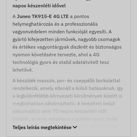
napos készenléti idővel
A
Juneo TK915-E 4G LTE
a pontos
helymeghatározás és a professzionális
vagyonvédelem minden funkcióját egyesíti. A
gyártó kifejezetten járművek, nagyobb csomagok
és értékes vagyontárgyak diszkrét és biztonságos
nyomon követésére tervezte, ahol a 4G
technológia gyors és stabil adatátvitelt tesz
lehetővé.
A készülék masszív, por- és cseppálló burkolattal
rendelkezik, amely ellenáll a külső hatásoknak, így
a legkülönfélébb környezeti körülmények között is
megbízhatóan alkalmazható. A beépített belső
akkumulátor akár 70 napos készenléti időt
biztosít, az erős mágneses rögzítési opció pedig
lehetővé teszi a fémes felületekre való gyors és
Teljes leírás megtekintése
stabil felhelyezést. Működése a 4G LTE és 2G