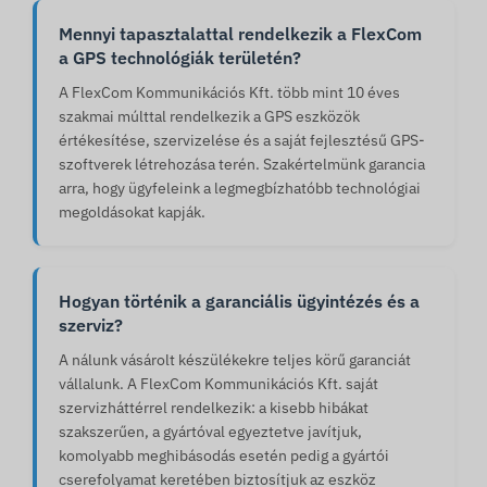
Mennyi tapasztalattal rendelkezik a FlexCom
a GPS technológiák területén?
A FlexCom Kommunikációs Kft. több mint 10 éves
szakmai múlttal rendelkezik a GPS eszközök
értékesítése, szervizelése és a saját fejlesztésű GPS-
szoftverek létrehozása terén. Szakértelmünk garancia
arra, hogy ügyfeleink a legmegbízhatóbb technológiai
megoldásokat kapják.
Hogyan történik a garanciális ügyintézés és a
szerviz?
A nálunk vásárolt készülékekre teljes körű garanciát
vállalunk. A FlexCom Kommunikációs Kft. saját
szervizháttérrel rendelkezik: a kisebb hibákat
szakszerűen, a gyártóval egyeztetve javítjuk,
komolyabb meghibásodás esetén pedig a gyártói
cserefolyamat keretében biztosítjuk az eszköz