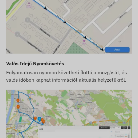
SIM kártyát is tőlünk vásárolja, akkor a
készüléket és a SIM kártyát a szoftverrel
együttműködésre készen adjuk át és a kártya
folyamatos üzemben tartásáról is mi
gondoskodunk – Önnek ez utóbbival
kapcsolatban semmilyen teendője nem lesz.
Szoftver előfizetés esetén, amennyiben az email
típusú értesítések mellett szoftverünk SMS
Valós Idejű Nyomkövetés
riasztási szolgáltatását is igénybe kívánja venni,
Folyamatosan nyomon követheti flottája mozgását, és
vásároljon SMS kreditkártyát is, melyet
valós időben kaphat információt aktuális helyzetükről.
webáruházunkban, a készülékhez kapcsolódó
termékek között talál.
A weboldalon található készülék leírások és képek
a gyártó által közzétett információkon alapulnak,
melyek nem minden esetben pontosak,
hibamentesek. A gyártó fenntartja a jogot, hogy
előzetes értesítés nélkül módosítson a termék