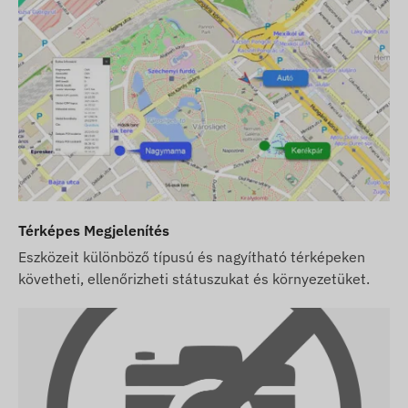
beállításairól és a kártya üzemeltetéséről
(feltöltés, éves adategyeztetés) Önnek kell
gondoskodnia.
Ha a készülék mellett szoftver előfizetést is
vásárol, de SIM kártyát nem, akkor a készüléket
már a szoftverünkben regisztrálva, működésre
készen adjuk át. A SIM kártya beszerzése,
beállítása és üzemeltetése azonban továbbra is
az Ön feladata.
Ha a készülék és szoftver előfizetés mellett a
Térképes Megjelenítés
SIM kártyát is tőlünk vásárolja, akkor a
Eszközeit különböző típusú és nagyítható térképeken
készüléket és a SIM kártyát a szoftverrel
követheti, ellenőrizheti státuszukat és környezetüket.
együttműködésre készen adjuk át és a kártya
folyamatos üzemben tartásáról is mi
gondoskodunk – Önnek ez utóbbival
kapcsolatban semmilyen teendője nem lesz.
* A beépített SIM-kártya kizárólag GPS