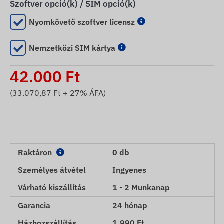
Szoftver opció(k) / SIM opció(k)
Nyomkövető szoftver licensz
Nemzetközi SIM kártya
42.000
Ft
(
33.070,87
Ft + 27% ÁFA)
Raktáron
0 db
Személyes átvétel
Ingyenes
Várható kiszállítás
1 - 2 Munkanap
Garancia
24 hónap
Házhozszállítás
1.990 Ft