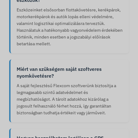
eszközök?
Eszközeinket elsősorban flottakövetésre, kerékpárok,
motorkerékpárok és autók lopás elleni védelmére,
valamint logisztikai optimalizálásra terveztük.
Használatuk a hatékonyabb vagyonvédelem érdekében
történik, minden esetben a jogszabályi előírások
betartása mellett.
Miért van szükségem saját szoftveres
nyomkövetésre?
A saját fejlesztésű Flexcom szoftverünk biztosítja a
legmagasabb szintű adatvédelmet és
megbízhatóságot. A tárolt adatokhoz kizárólag a
jogosult felhasználó férhet hozzá, így garantáltan
biztonságban tudhatja értékeit vagy járműveit.