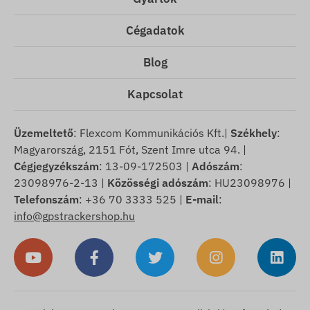
Cégadatok
Blog
Kapcsolat
Üzemeltető
: Flexcom Kommunikációs Kft.|
Székhely
:
Magyarország, 2151 Fót, Szent Imre utca 94. |
Cégjegyzékszám
: 13-09-172503 |
Adószám
:
23098976-2-13 |
Közösségi adószám
: HU23098976 |
Telefonszám
: +36 70 3333 525 |
E-mail
:
info@gpstrackershop.hu