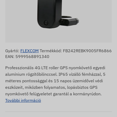
Gyártó:
FLEXCOM
Termékkód: FB242REBK9005FR6866
EAN: 5999568891340
Professzionális 4G LTE roller GPS nyomkövető egyedi
alumínium rögzítőbilinccsel. IP65 vízálló fémházzal, 5
méteres pontossággal és 15 napos üzemidővel védi
eszközeit, miközben folyamatos, lopásbiztos GPS
nyomkövető felügyeletet garantál a kormányrúdon.
További információ