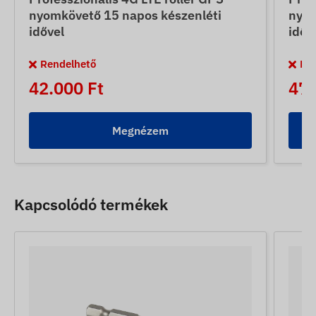
nyomkövető 15 napos készenléti
nyom
idővel
időv
Rendelhető
Re
42.000 Ft
47.
Megnézem
Kapcsolódó termékek