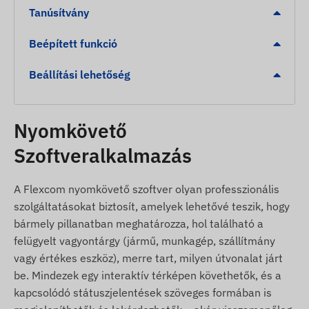
Tanúsítvány
kijelölt zónába történő érkezés.
Alacsony akkumulátor szint jelzése a zavartalan
Beépített funkció
felügyelet fenntartásához.
Beállítási lehetőség
A csomag tartalma
Flexcom FB242RPROFR6866 4G LTE roller GPS
Nyomkövető
nyomkövető
Szoftveralkalmazás
Speciális FR6866 alumínium rögzítő bilincs
2 db biztonsági acélcsavar és egyedi biztonsági
A Flexcom nyomkövető szoftver olyan professzionális
bitfej
szolgáltatásokat biztosít, amelyek lehetővé teszik, hogy
USB töltőkábel
bármely pillanatban meghatározza, hol található a
Beépített SIM* kártya és szoftver licenc 1 éves
felügyelt vagyontárgy (jármű, munkagép, szállítmány
időtartamra
vagy értékes eszköz), merre tart, milyen útvonalat járt
be. Mindezek egy interaktív térképen követhetők, és a
Használati feltételek
kapcsolódó státuszjelentések szöveges formában is