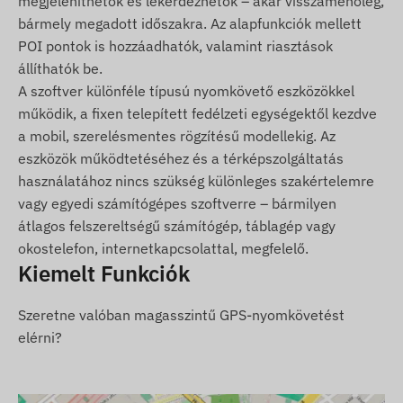
megjeleníthetők és lekérdezhetők – akár visszamenőleg,
A készülék zavartalan működéséhez aktív
bármely megadott időszakra. Az alapfunkciók mellett
kapcsolat szükséges a műholdas helymeghatározó
POI pontok is hozzáadhatók, valamint riasztások
rendszerekkel és a mobilszolgáltatók hálózatával.
állíthatók be.
Az adatok továbbítása a benne elhelyezett
A szoftver különféle típusú nyomkövető eszközökkel
(cserélhető) nano SIM kártya segítségével
működik, a fixen telepített fedélzeti egységektől kezdve
történik. A pozíciók és az állapotadatok
a mobil, szerelésmentes rögzítésű modellekig. Az
lekérdezhetők SMS-ben vagy online nyomkövető
eszközök működtetéséhez és a térképszolgáltatás
alkalmazáson keresztül a világ bármely pontjáról.
használatához nincs szükség különleges szakértelemre
Működési régió
vagy egyedi számítógépes szoftverre – bármilyen
átlagos felszereltségű számítógép, táblagép vagy
4G: Világ
okostelefon, internetkapcsolattal, megfelelő.
2G: Világ
Kiemelt Funkciók
Vásárlási opciók
Szeretne valóban magasszintű GPS-nyomkövetést
elérni?
Ha csak készüléket vásárol (szoftver előfizetést
nem), azt a gyári beállításokkal adjuk át. A
működtetéshez szükséges SIM kártyáról, annak