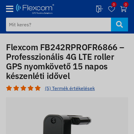
0
0
Flexcom FB242RPROFR6866 –
Professzionális 4G LTE roller
GPS nyomkövető 15 napos
készenléti idővel
(5) Termék értékelések