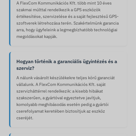
A FlexCom Kommunikációs Kft. több mint 10 éves
szakmai múlttal rendelkezik a GPS eszközök
értékesítése, szervizelése és a saját fejlesztésű GPS-
szoftverek létrehozása terén. Szakértelmünk garancia
arra, hogy ügyfeleink a legmegbízhatóbb technológiai
megoldásokat kapják.
Hogyan történik a garanciális ügyintézés és a
szerviz?
A nálunk vásárolt készülékekre teljes körű garanciát
vállalunk. A FlexCom Kommunikációs Kft. saját
szervizháttérrel rendelkezik: a kisebb hibákat
szakszerűen, a gyártóval egyeztetve javítjuk,
komolyabb meghibásodás esetén pedig a gyártói
cserefolyamat keretében biztosítjuk az eszköz
cseréjét.