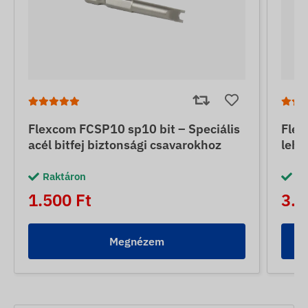
Flexcom FCSP10 sp10 bit – Speciális
Flex
acél bitfej biztonsági csavarokhoz
lehe
Raktáron
Ra
1.500 Ft
3.0
Megnézem