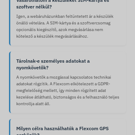
Vásárolhatom a készüléket SIM-kártya és
szoftver nélkül?
Igen, a webáruházunkban feltüntetett ár a készülék
önálló vételára. A SIM-kártya és a szoftvercsomag
opcionális kiegészítő, azok megvásárlása nem
kötelező a készülék megvásárlásához.
Tárolnak-e személyes adatokat a
nyomkövetők?
A nyomkövetők a mozgással kapcsolatos technikai
adatokat rögzítik. A Flexcom elkötelezett a GDPR-
megfelelőség mellett, így minden rögzített adat
kezelése átlátható, biztonságos és a felhasználó teljes
kontrollja alatt áll.
Milyen célra használhatók a Flexcom GPS