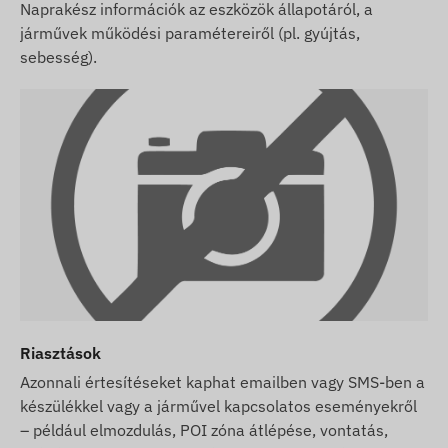
Naprakész információk az eszközök állapotáról, a
melyek nem minden esetben pontosak,
járművek működési paramétereiről (pl. gyújtás,
hibamentesek. A gyártó fenntartja a jogot, hogy
sebesség).
előzetes értesítés nélkül módosítson a termék
egyes paraméterein vagy csomagolásán - az
ezekkel kapcsolatos adatok aktualizálása
weblapunkon a változások észlelése és
kiértékelése után történik meg.
Riasztások
Azonnali értesítéseket kaphat emailben vagy SMS-ben a
készülékkel vagy a járművel kapcsolatos eseményekről
– például elmozdulás, POI zóna átlépése, vontatás,