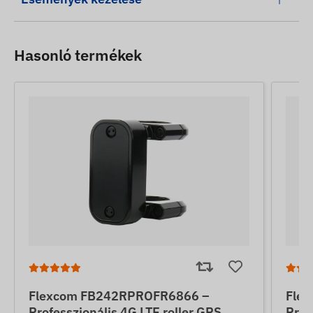
Hasonló termékek
Flexcom FB242RPROFR6866 –
Fle
Professzionális 4G LTE roller GPS
Prof