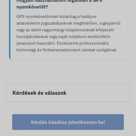
Hogyan használhatom legálisan a GPS
nyomkövetőt?
GPS nyomkövetőinket kizárólag a hatályos
adatvédelmi jogszabályoknak megfelelően, a gépjármű
vagy az adott vagyontárgy tulajdonosának kifejezett
hozzájárulásával vagy saját tulajdonú eszközökön
javasoljuk használni. Eszközeink professzionális
biztonsági és flottamenedzsment célokat szolgálnak.
Kérdések és válaszok
Kérdés írásához jelentkezzen be!