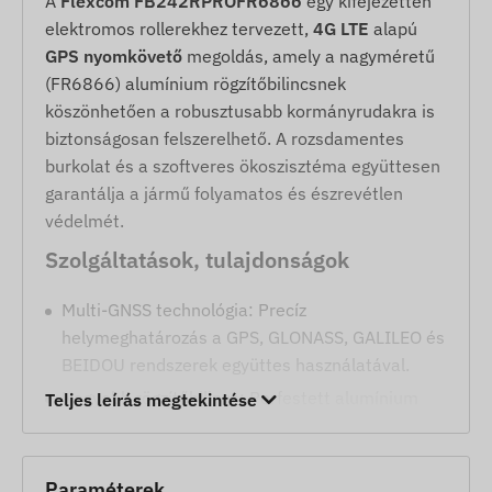
A
Flexcom FB242RPROFR6866
egy kifejezetten
elektromos rollerekhez tervezett,
4G LTE
alapú
GPS nyomkövető
megoldás, amely a nagyméretű
(FR6866) alumínium rögzítőbilincsnek
köszönhetően a robusztusabb kormányrudakra is
biztonságosan felszerelhető. A rozsdamentes
burkolat és a szoftveres ökoszisztéma együttesen
garantálja a jármű folyamatos és észrevétlen
védelmét.
Szolgáltatások, tulajdonságok
Multi-GNSS technológia: Precíz
helymeghatározás a GPS, GLONASS, GALILEO és
BEIDOU rendszerek együttes használatával.
Nagyobb rögzítőbilincs: Porfestett alumínium
Teljes leírás megtekintése
FR6866 bilincs (68,5 mm külső magasság) a
szélesebb kormányrudakhoz.
Strapabíró kivitel: Rozsdamentes fém burkolat
Paraméterek