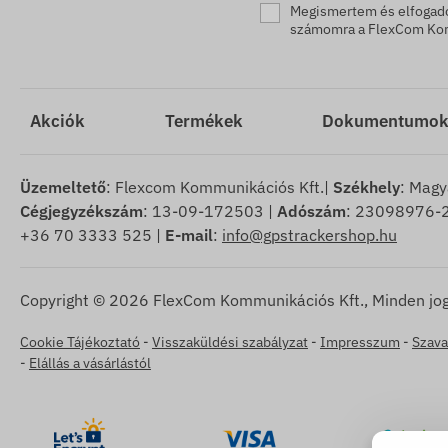
Megismertem és elfoga
számomra a FlexCom Komm
Akciók
Termékek
Dokumentumo
Üzemeltető
: Flexcom Kommunikációs Kft.|
Székhely
: Magy
Cégjegyzékszám
: 13-09-172503 |
Adószám
: 23098976-2
+36 70 3333 525 |
E-mail
:
info@gpstrackershop.hu
Copyright © 2026 FlexCom Kommunikációs Kft., Minden jog
Cookie Tájékoztató
-
Visszaküldési szabályzat
-
Impresszum
-
Szava
-
Elállás a vásárlástól