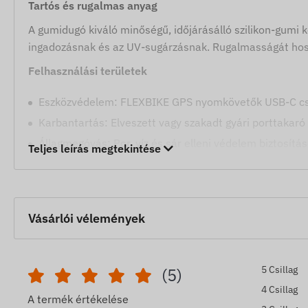
Tartós és rugalmas anyag
A gumidugó kiváló minőségű, időjárásálló szilikon-gumi k
ingadozásnak és az UV-sugárzásnak. Rugalmasságát hoss
Felhasználási területek
Eszközvédelem: FLEXBIKE GPS nyomkövetők USB-C csa
Karbantartás: Elveszett vagy szakadt gyári porttakaró 
Állagmegóvás: Por, víz és sár elleni védelem biztosítá
Teljes leírás megtekintése
A weboldalon található készülék leírások és képek a gyá
minden esetben pontosak, hibamentesek. A gyártó fennta
a termék egyes paraméterein vagy csomagolásán - az ez
Vásárlói vélemények
változások észlelése és kiértékelése után történik meg.
5 Csillag
(5)
4 Csillag
A termék értékelése