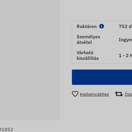
Raktáron
752 d
Személyes
Ingye
átvétel
Várható
1 - 2
kiszállítás
Kedvencekhez
Öss
91852