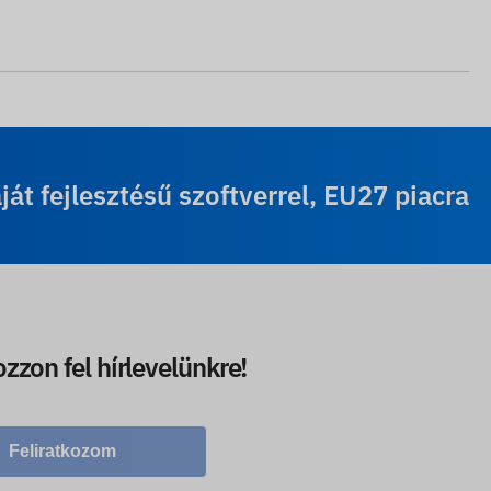
t fejlesztésű szoftverrel, EU27 piacra
ozzon fel hírlevelünkre!
Feliratkozom