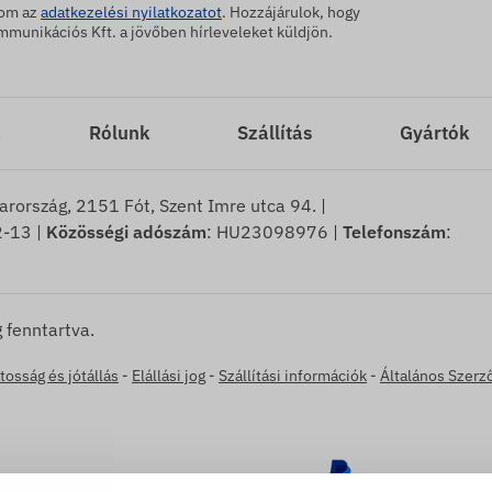
dom az
adatkezelési nyilatkozatot
. Hozzájárulok, hogy
unikációs Kft. a jövőben hírleveleket küldjön.
k
Rólunk
Szállítás
Gyártók
arország, 2151 Fót, Szent Imre utca 94. |
-13 |
Közösségi adószám
: HU23098976 |
Telefonszám
:
 fenntartva.
tosság és jótállás
-
Elállási jog
-
Szállítási információk
-
Általános Szerz