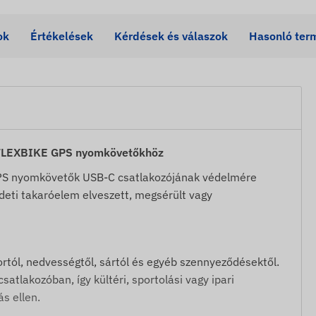
ok
Értékelések
Kérdések és válaszok
Hasonló ter
 FLEXBIKE GPS nyomkövetőkhöz
PS nyomkövetők USB-C csatlakozójának védelmére
edeti takaróelem elveszett, megsérült vagy
ortól, nedvességtől, sártól és egyéb szennyeződésektől.
atlakozóban, így kültéri, sportolási vagy ipari
s ellen.