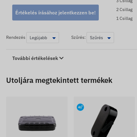
3 Csillag
2 Csillag
Értékelés írásához jelentkezzen be!
1 Csillag
Rendezés
Szűrés:
További értékelések
Utoljára megtekintett termékek