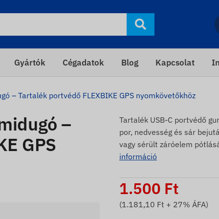
Gyártók
Cégadatok
Blog
Kapcsolat
I
gó – Tartalék portvédő FLEXBIKE GPS nyomkövetőkhöz
midugó –
Tartalék USB-C portvédő g
por, nedvesség és sár bejutá
IKE GPS
vagy sérült záróelem pótlásá
információ
1.500
Ft
(
1.181,10
Ft + 27% ÁFA)