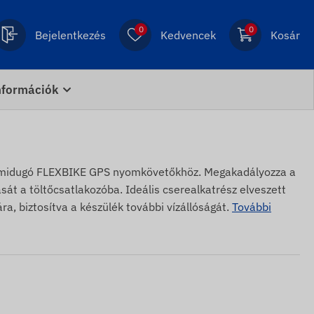
0
0
Bejelentkezés
Kedvencek
Kosár
nformációk
umidugó FLEXBIKE GPS nyomkövetőkhöz. Megakadályozza a
sát a töltőcsatlakozóba. Ideális cserealkatrész elveszett
ra, biztosítva a készülék további vízállóságát.
További