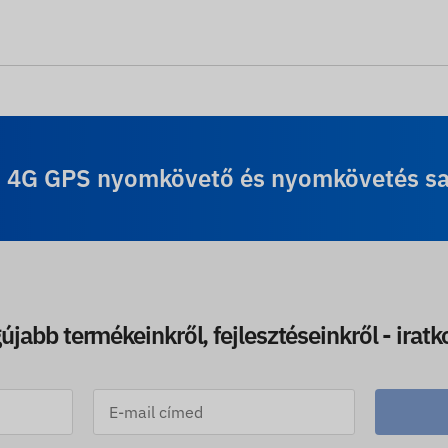
s 4G GPS nyomkövető és nyomkövetés sajá
újabb termékeinkről, fejlesztéseinkről - iratk