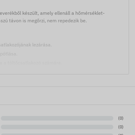
everékből készült, amely ellenáll a hőmérséklet-
zú távon is megőrzi, nem repedezik be.
tlakozójának lezárása.
pótlása.
sa a töltőcsatlakozó számára.
rtó által közzétett információkon alapulnak, melyek nem
rtja a jogot, hogy előzetes értesítés nélkül módosítson
ekkel kapcsolatos adatok aktualizálása weblapunkon a
(0)
(0)