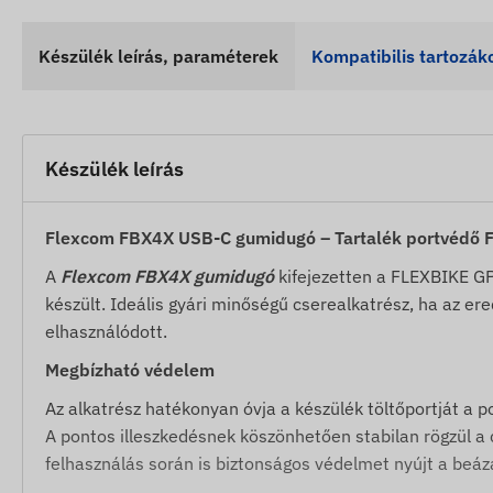
Készülék leírás, paraméterek
Kompatibilis tartozák
Készülék leírás
Flexcom FBX4X USB-C gumidugó – Tartalék portvédő
A
Flexcom FBX4X gumidugó
kifejezetten a FLEXBIKE G
készült. Ideális gyári minőségű cserealkatrész, ha az er
elhasználódott.
Megbízható védelem
Az alkatrész hatékonyan óvja a készülék töltőportját a p
A pontos illeszkedésnek köszönhetően stabilan rögzül a cs
felhasználás során is biztonságos védelmet nyújt a beázá