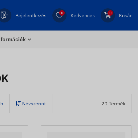
0
0
Bejelentkezés
Kedvencek
Kosár
nformációk
ŐK
bb
Névszerint
20 Termék