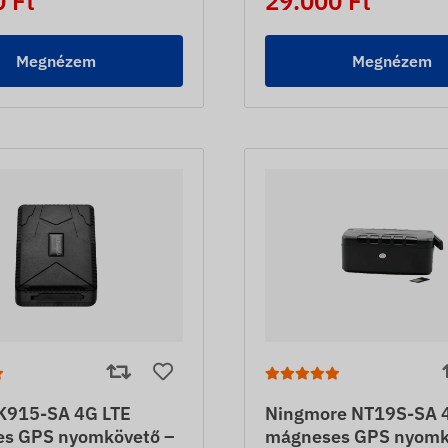
 Ft
29.000 Ft
Megnézem
Megnézem
K915-SA 4G LTE
Ningmore NT19S-SA 
s GPS nyomkövető –
mágneses GPS nyomk