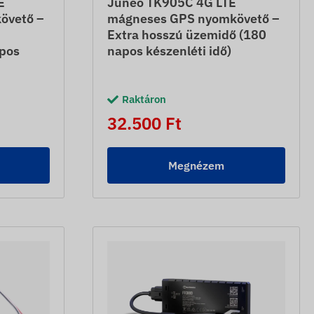
E
Juneo TK905C 4G LTE
övető –
mágneses GPS nyomkövető –
Extra hosszú üzemidő (180
pos
napos készenléti idő)
Raktáron
32.500 Ft
Megnézem