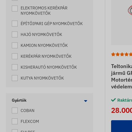
ELEKTROMOS KERÉKPÁR
NYOMKÖVETŐK
ÉPÍTŐIPARI GÉP NYOMKÖVETŐK
HAJÓ NYOMKÖVETŐK
KAMION NYOMKÖVETŐK
KERÉKPÁR NYOMKÖVETŐK
Teltoni
KISHERAUTÓ NYOMKÖVETŐK
jármű G
KUTYA NYOMKÖVETŐK
Motortér
védelem
LAKÓKOCSI NYOMKÖVETŐK
Raktár
LÓ NYOMKÖVETŐK
Gyártók
28.000
COBAN
MACSKA NYOMKÖVETŐK
FLEXCOM
MÉHKAPTÁR NYOMKÖVETŐK