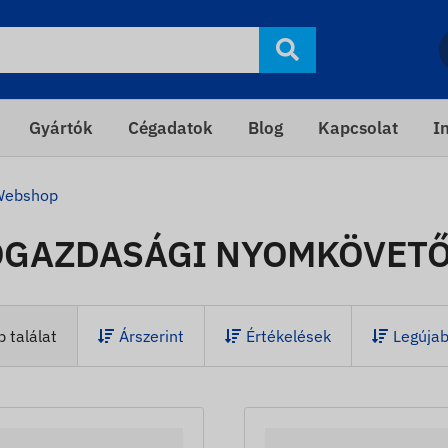
Gyártók
Cégadatok
Blog
Kapcsolat
I
Webshop
GAZDASÁGI NYOMKÖVET
 találat
Árszerint
Értékelések
Legúja