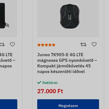
4G LTE
Juneo TK905-E 4G LTE
övető –
mágneses GPS nyomkövető –
 napos
Kompakt járműkövetés 45
napos készenléti idővel
Raktáron
27.000 Ft
Megnézem