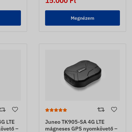
15.000 Ft
Megnézem
4G LTE
Juneo TK905-SA 4G LTE
övető –
mágneses GPS nyomkövető –