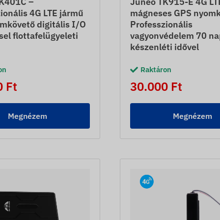
K401C –
Juneo TK915-E 4G LT
ionális 4G LTE jármű
mágneses GPS nyomk
követő digitális I/O
Professzionális
sel flottafelügyeleti
vagyonvédelem 70 na
készenléti idővel
on
Raktáron
 Ft
30.000 Ft
Megnézem
Megnézem