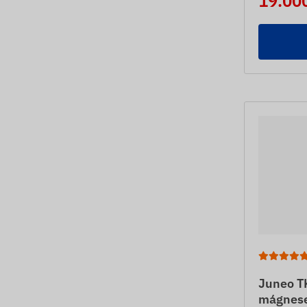
19.000
Juneo T
mágnese