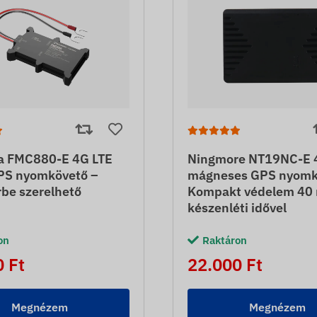
ka FMC880-E 4G LTE
Ningmore NT19NC-E 
PS nyomkövető –
mágneses GPS nyomk
be szerelhető
Kompakt védelem 40
készenléti idővel
on
Raktáron
 Ft
22.000 Ft
Megnézem
Megnézem