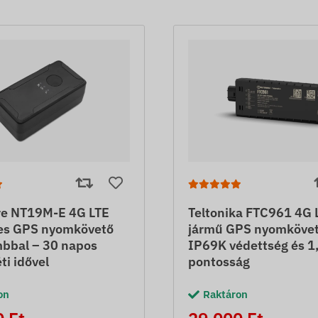
e NT19M-E 4G LTE
Teltonika FTC961 4G 
s GPS nyomkövető
jármű GPS nyomkövet
bbal – 30 napos
IP69K védettség és 1
ti idővel
pontosság
on
Raktáron