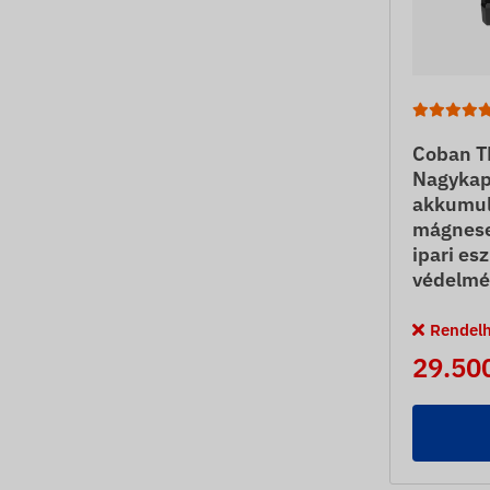
Coban T
Nagykap
akkumul
mágnese
ipari es
védelmé
Rendel
29.500