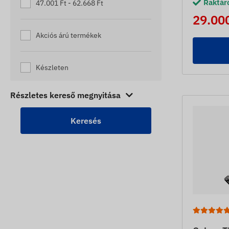
Raktár
47.001 Ft - 62.668 Ft
29.000
Akciós árú termékek
Készleten
Részletes kereső megnyitása