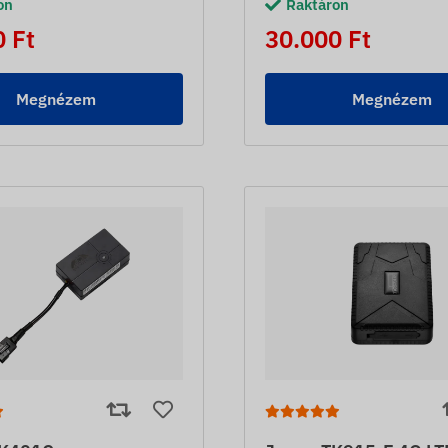
on
Raktáron
 Ft
30.000 Ft
Megnézem
Megnézem