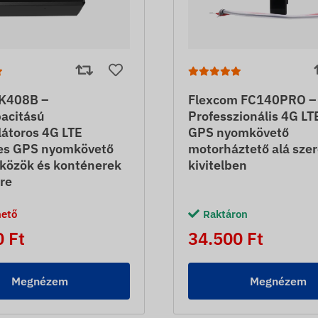
K408B –
Flexcom FC140PRO –
acitású
Professzionális 4G LT
átoros 4G LTE
GPS nyomkövető
s GPS nyomkövető
motorháztető alá szer
zközök és konténerek
kivitelben
re
hető
Raktáron
 Ft
34.500 Ft
Megnézem
Megnézem