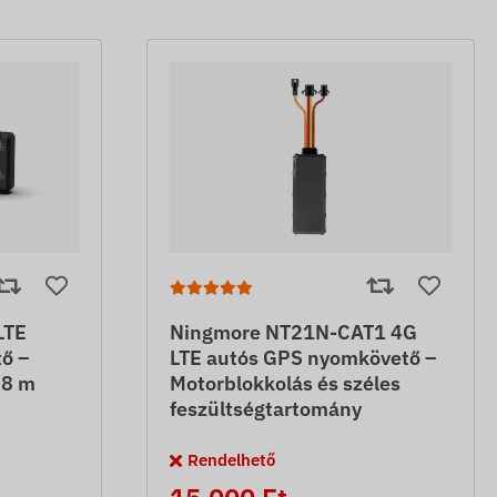
LTE
Ningmore NT21N-CAT1 4G
ő –
LTE autós GPS nyomkövető –
,8 m
Motorblokkolás és széles
feszültségtartomány
Rendelhető