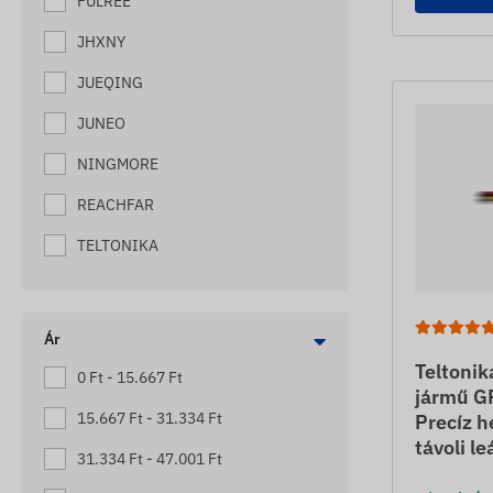
FULREE
MEZŐGAZDASÁGI NYOMKÖVETŐK
JHXNY
MOTOR NYOMKÖVETŐK
JUEQING
MUNKAGÉP NYOMKÖVETŐK
JUNEO
PÓTKOCSI NYOMKÖVETŐK
NINGMORE
RAKLAP NYOMKÖVETŐK
REACHFAR
ROLLER NYOMKÖVETŐK
SOS SEGÉLYKÉRŐK NYOMKÖVETŐ
TELTONIKA
FUNKCIÓVAL
SZEMÉLYAUTÓ NYOMKÖVETŐK
Ár
TARGONCA NYOMKÖVETŐK
Teltoni
0 Ft - 15.667 Ft
UTÁNFUTÓ NYOMKÖVETŐK
jármű G
15.667 Ft - 31.334 Ft
Precíz 
VILLANYPÁSZTOR NYOMKÖVETŐK
távoli le
31.334 Ft - 47.001 Ft
VONTATÓ NYOMKÖVETŐK