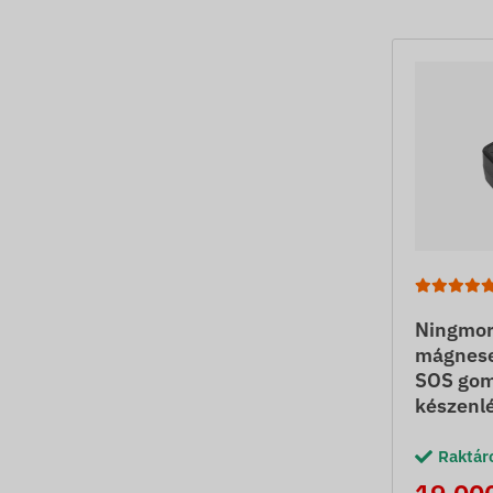
Ningmor
mágnese
SOS gom
készenlé
Raktár