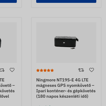
TE
Ningmore NT19S-E 4G LTE
övető –
mágneses GPS nyomkövető –
űkövetés
Ipari konténer- és gépkövetés
dővel
(180 napos készenléti idő)