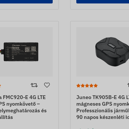
ka FMC920-E 4G LTE
Juneo TK905B-E 4G L
PS nyomkövető –
mágneses GPS nyomk
helymeghatározás és
Professzionális járm
állítás
90 napos készenléti i