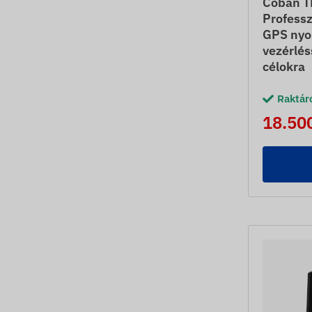
Coban T
Professz
GPS nyom
vezérlés
célokra
Raktár
18.500