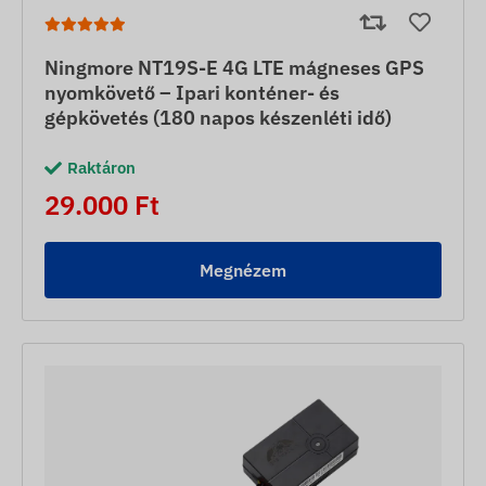
Ningmore NT19S-E 4G LTE mágneses GPS
nyomkövető – Ipari konténer- és
gépkövetés (180 napos készenléti idő)
Raktáron
29.000 Ft
Megnézem