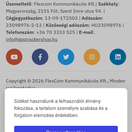
Üzemeltető
: Flexcom Kommunikációs Kft.|
Székhely
:
Magyarország, 2151 Fót, Szent Imre utca 94. |
Cégjegyzékszám
: 13-09-172503 |
Adószám
:
23098976-2-13 |
Közösségi adószám
: HU23098976 |
Telefonszám
: +36 70 3333 525 |
E-mail
:
info@gpstrackershop.hu
Copyright © 2026 FlexCom Kommunikációs Kft., Minden
jog fenntartva.
Magyar
Sütiket használunk a felhasználói élmény
▼
fokozása, a tartalom személyre szabása és a
Cookie Tájékoztató
-
Visszaküldési szabályzat
-
Impresszum
-
forgalom elemzése érdekében.
Szavatosság és jótállás
-
Elállási jog
-
Szállítási információk
-
Általános Szerződési Feltételek
-
Adatkezelési Tájékoztató
-
Garanciális ügyintézés
-
Elállás a vásárlástól