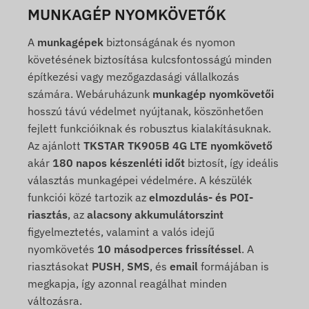
MUNKAGÉP NYOMKÖVETŐK
A
munkagépek
biztonságának és nyomon
követésének biztosítása kulcsfontosságú minden
építkezési vagy mezőgazdasági vállalkozás
számára. Webáruházunk
munkagép nyomkövetői
hosszú távú védelmet nyújtanak, köszönhetően
fejlett funkcióiknak és robusztus kialakításuknak.
Az ajánlott
TKSTAR TK905B 4G LTE nyomkövető
akár
180 napos készenléti időt
biztosít, így ideális
választás munkagépei védelmére. A készülék
funkciói közé tartozik az
elmozdulás- és POI-
riasztás
, az
alacsony akkumulátorszint
figyelmeztetés, valamint a valós idejű
nyomkövetés
10 másodperces frissítéssel
. A
riasztásokat
PUSH
,
SMS
, és
email
formájában is
megkapja, így azonnal reagálhat minden
változásra.