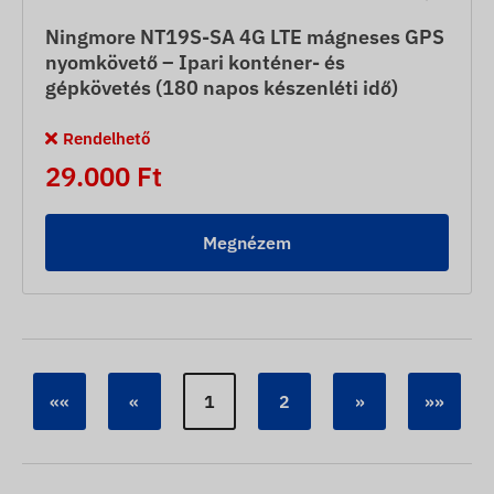
Ningmore NT19S-SA 4G LTE mágneses GPS
nyomkövető – Ipari konténer- és
gépkövetés (180 napos készenléti idő)
Rendelhető
29.000 Ft
Megnézem
««
«
1
2
»
»»