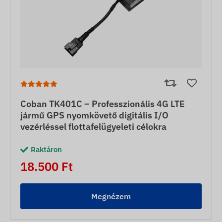
Coban TK401C – Professzionális 4G LTE
jármű GPS nyomkövető digitális I/O
vezérléssel flottafelügyeleti célokra
Raktáron
18.500 Ft
Megnézem