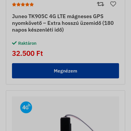
Juneo TK905C 4G LTE mágneses GPS
nyomkövető – Extra hosszú üzemidő (180
napos készenléti idő)
Raktáron
32.500 Ft
Megnézem