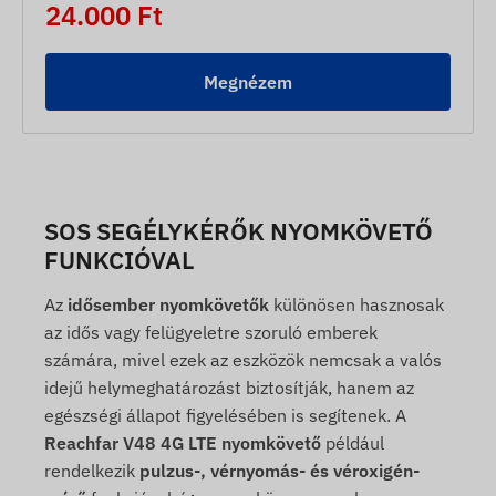
24.000 Ft
Megnézem
SOS SEGÉLYKÉRŐK NYOMKÖVETŐ
FUNKCIÓVAL
Az
idősember nyomkövetők
különösen hasznosak
az idős vagy felügyeletre szoruló emberek
számára, mivel ezek az eszközök nemcsak a valós
idejű helymeghatározást biztosítják, hanem az
egészségi állapot figyelésében is segítenek. A
Reachfar V48 4G LTE nyomkövető
például
rendelkezik
pulzus-, vérnyomás- és véroxigén-