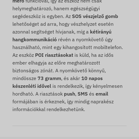
mérő
funkcióval, így az eszköz nem csak
helymeghatározó, hanem egészségügyi
segédeszköz is egyben. Az
SOS vészjelző gomb
lehetőséget ad arra, hogy vészhelyzet esetén
azonnal segítséget hívjanak, míg a
kétirányú
hangkommunikáció
révén a nyomkövető úgy
használható, mint egy kihangosított mobiltelefon.
Az eszköz
POI riasztásokat
is küld, ha az idős
ember elhagyja az előre meghatározott
biztonságos zónát. A nyomkövető könnyű,
mindössze
73 gramm
, és akár
10 napos
készenléti idővel
is rendelkezik, így kényelmesen
hordható. A riasztások
push
,
SMS
és
email
formájában is érkeznek, így mindig naprakész
információkkal rendelkezhetünk.