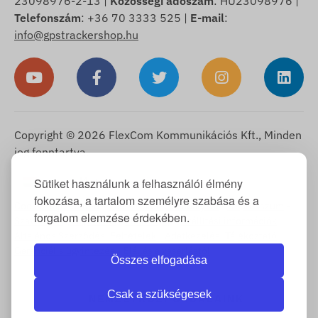
23098976-2-13 |
Közösségi adószám
: HU23098976 |
Telefonszám
: +36 70 3333 525 |
E-mail
:
info@gpstrackershop.hu
Copyright © 2026 FlexCom Kommunikációs Kft., Minden
jog fenntartva.
Magyar
Sütiket használunk a felhasználói élmény
▼
fokozása, a tartalom személyre szabása és a
Cookie Tájékoztató
-
Visszaküldési szabályzat
-
Impresszum
-
forgalom elemzése érdekében.
Szavatosság és jótállás
-
Elállási jog
-
Szállítási információk
-
Általános Szerződési Feltételek
-
Adatkezelési Tájékoztató
-
Garanciális ügyintézés
-
Elállás a vásárlástól
Összes elfogadása
Csak a szükségesek
NEMZETKÖZI OLDALAINK