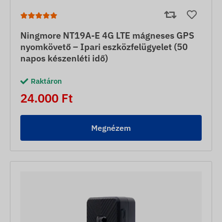
Ningmore NT19A-E 4G LTE mágneses GPS
nyomkövető – Ipari eszközfelügyelet (50
napos készenléti idő)
Raktáron
24.000 Ft
Megnézem