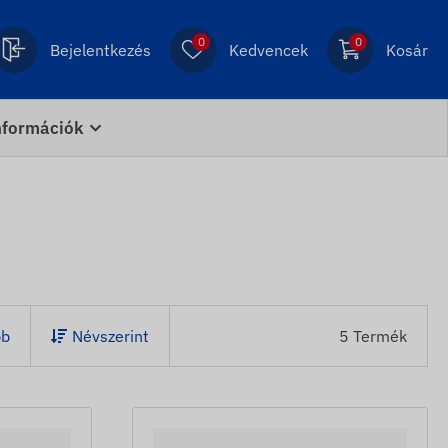
0
0
Bejelentkezés
Kedvencek
Kosár
nformációk
bb
Névszerint
5 Termék