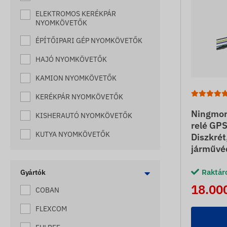
ELEKTROMOS KERÉKPÁR
NYOMKÖVETŐK
ÉPÍTŐIPARI GÉP NYOMKÖVETŐK
HAJÓ NYOMKÖVETŐK
KAMION NYOMKÖVETŐK
KERÉKPÁR NYOMKÖVETŐK
Ningmor
KISHERAUTÓ NYOMKÖVETŐK
relé GP
KUTYA NYOMKÖVETŐK
Diszkrét
járművé
LAKÓKOCSI NYOMKÖVETŐK
Raktár
LÓ NYOMKÖVETŐK
Gyártók
18.000
COBAN
MACSKA NYOMKÖVETŐK
FLEXCOM
MÉHKAPTÁR NYOMKÖVETŐK