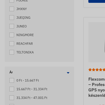
FULREE
MEZŐGAZDASÁGI NYOMKÖVETŐK
JHXNY
MOTOR NYOMKÖVETŐK
JUEQING
MUNKAGÉP NYOMKÖVETŐK
JUNEO
PÓTKOCSI NYOMKÖVETŐK
NINGMORE
RAKLAP NYOMKÖVETŐK
REACHFAR
ROLLER NYOMKÖVETŐK
SOS SEGÉLYKÉRŐK NYOMKÖVETŐ
TELTONIKA
FUNKCIÓVAL
SZEMÉLYAUTÓ NYOMKÖVETŐK
Ár
TARGONCA NYOMKÖVETŐK
Flexco
0 Ft - 15.667 Ft
UTÁNFUTÓ NYOMKÖVETŐK
– Profes
15.667 Ft - 31.334 Ft
GPS nyo
VILLANYPÁSZTOR NYOMKÖVETŐK
készenlé
31.334 Ft - 47.001 Ft
VONTATÓ NYOMKÖVETŐK