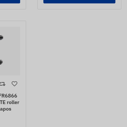
FR6866
TE roller
napos