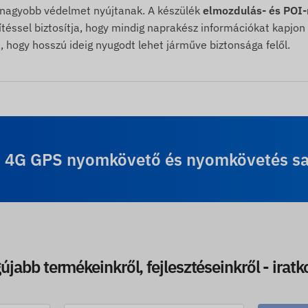
nagyobb védelmet nyújtanak. A készülék
elmozdulás- és POI-
éssel biztosítja, hogy mindig naprakész információkat kapjon 
a, hogy hosszú ideig nyugodt lehet járműve biztonsága felől.
s 4G GPS nyomkövető és nyomkövetés sajá
újabb termékeinkről, fejlesztéseinkről - iratk