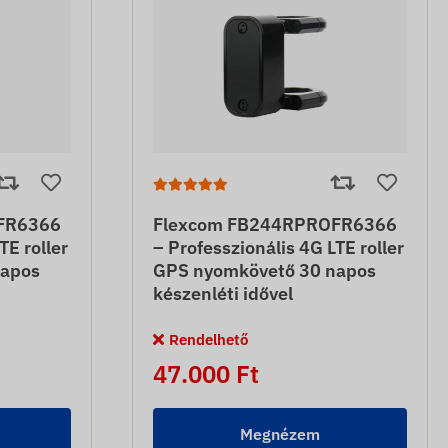
FR6366
Flexcom FB244RPROFR6366
TE roller
– Professzionális 4G LTE roller
napos
GPS nyomkövető 30 napos
készenléti idővel
Rendelhető
47.000 Ft
Megnézem