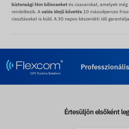
biztonsági fém bilincseket
és csavarokat, amelyek még 
rendelkezik. A
valós idejű követés
10 másodperces frissít
riasztásokat is küld. A 30 napos készenléti idő garantálj
Professzionáli
Értesüljön elsőként leg