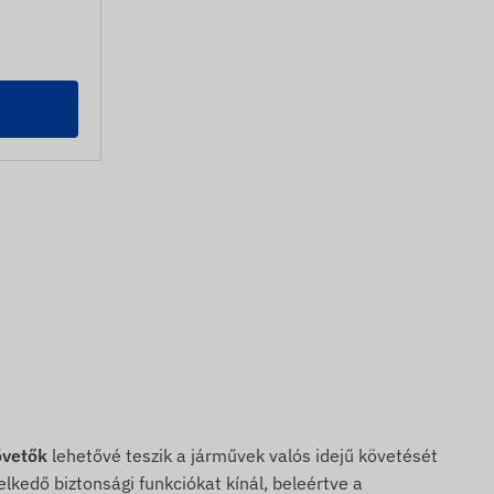
övetők
lehetővé teszik a járművek valós idejű követését
kedő biztonsági funkciókat kínál, beleértve a