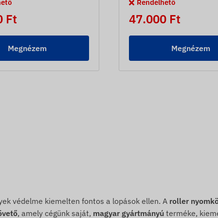
hető
Rendelhető
 Ft
47.000 Ft
Megnézem
Megnézem
ek védelme kiemelten fontos a lopások ellen. A
roller nyomk
övető
, amely cégünk saját,
magyar gyártmányú
terméke, kiemel