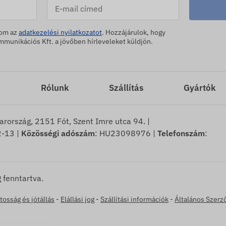
dom az
adatkezelési nyilatkozatot
. Hozzájárulok, hogy
unikációs Kft. a jövőben hírleveleket küldjön.
k
Rólunk
Szállítás
Gyártók
arország, 2151 Fót, Szent Imre utca 94. |
-13 |
Közösségi adószám
: HU23098976 |
Telefonszám
:
 fenntartva.
tosság és jótállás
-
Elállási jog
-
Szállítási információk
-
Általános Szerz