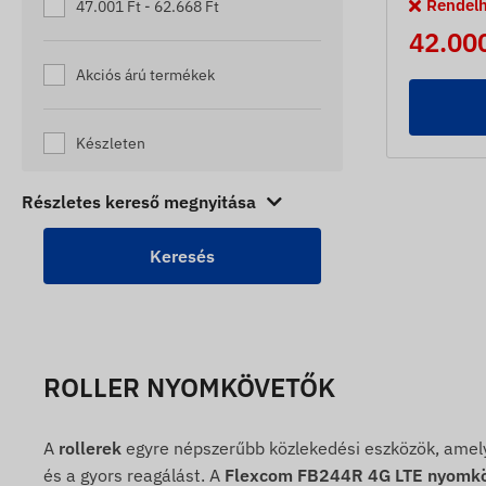
Rendel
47.001 Ft - 62.668 Ft
42.000
Akciós árú termékek
Készleten
Részletes kereső megnyitása
ROLLER NYOMKÖVETŐK
A
rollerek
egyre népszerűbb közlekedési eszközök, amely
és a gyors reagálást. A
Flexcom FB244R 4G LTE nyomk