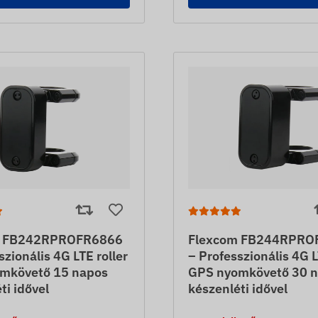
m FB242RPROFR6866
Flexcom FB244RPRO
szionális 4G LTE roller
– Professzionális 4G L
mkövető 15 napos
GPS nyomkövető 30 
ti idővel
készenléti idővel