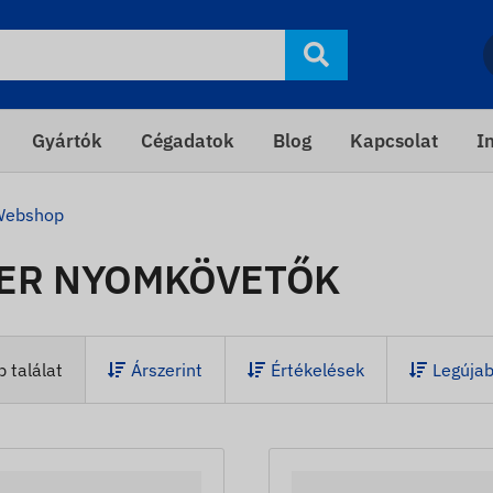
Gyártók
Cégadatok
Blog
Kapcsolat
I
Webshop
ER NYOMKÖVETŐK
 találat
Árszerint
Értékelések
Legúja