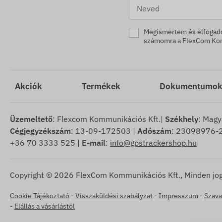
Megismertem és elfoga
számomra a FlexCom Komm
Akciók
Termékek
Dokumentumo
Üzemeltető
: Flexcom Kommunikációs Kft.|
Székhely
: Magy
Cégjegyzékszám
: 13-09-172503 |
Adószám
: 23098976-2
+36 70 3333 525 |
E-mail
:
info@gpstrackershop.hu
Copyright © 2026 FlexCom Kommunikációs Kft., Minden jog
Cookie Tájékoztató
-
Visszaküldési szabályzat
-
Impresszum
-
Szava
-
Elállás a vásárlástól