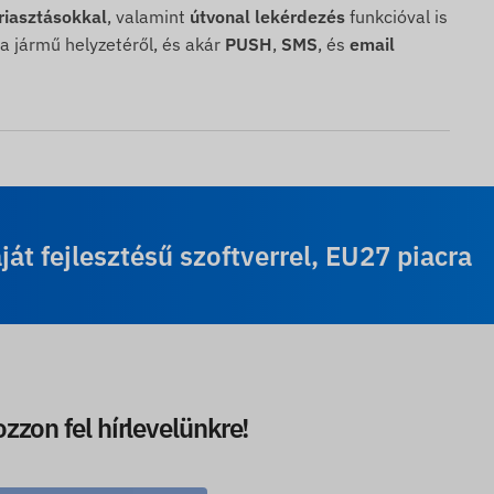
riasztásokkal
, valamint
útvonal lekérdezés
funkcióval is
a jármű helyzetéről, és akár
PUSH
,
SMS
, és
email
t fejlesztésű szoftverrel, EU27 piacra
ozzon fel hírlevelünkre!