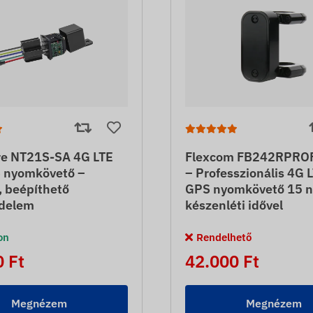
e NT21S-SA 4G LTE
Flexcom FB242RPRO
S nyomkövető –
– Professzionális 4G L
, beépíthető
GPS nyomkövető 15 
delem
készenléti idővel
on
Rendelhető
 Ft
42.000 Ft
Megnézem
Megnézem