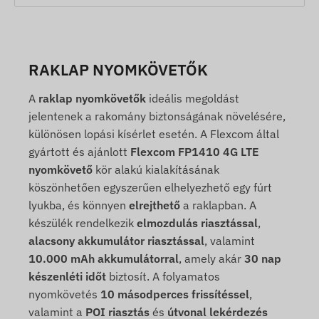
RAKLAP NYOMKÖVETŐK
A
raklap nyomkövetők
ideális megoldást
jelentenek a rakomány biztonságának növelésére,
különösen lopási kísérlet esetén. A Flexcom által
gyártott és ajánlott
Flexcom FP1410 4G LTE
nyomkövető
kör alakú kialakításának
köszönhetően egyszerűen elhelyezhető egy fúrt
lyukba, és könnyen
elrejthető
a raklapban. A
készülék rendelkezik
elmozdulás riasztással
,
alacsony akkumulátor riasztással
, valamint
10.000 mAh akkumulátorral
, amely akár
30 nap
készenléti időt
biztosít. A folyamatos
nyomkövetés
10 másodperces frissítéssel
,
valamint a
POI riasztás
és
útvonal lekérdezés