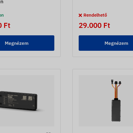
en
on
Rendelhető
 Ft
29.000 Ft
Megnézem
Megnézem