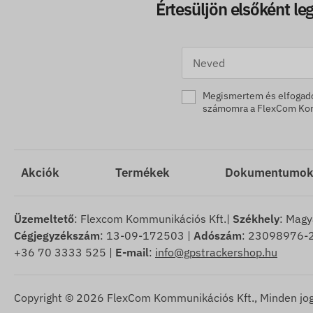
Értesüljön elsőként leg
Megismertem és elfoga
számomra a FlexCom Komm
Akciók
Termékek
Dokumentumo
Üzemeltető
: Flexcom Kommunikációs Kft.|
Székhely
: Magy
Cégjegyzékszám
: 13-09-172503 |
Adószám
: 23098976-2
+36 70 3333 525 |
E-mail
:
info@gpstrackershop.hu
Copyright © 2026 FlexCom Kommunikációs Kft., Minden jog