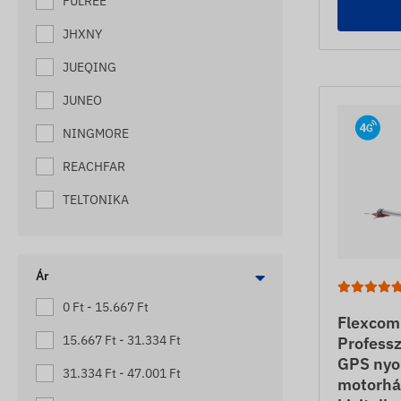
FULREE
MEZŐGAZDASÁGI NYOMKÖVETŐK
JHXNY
MOTOR NYOMKÖVETŐK
JUEQING
MUNKAGÉP NYOMKÖVETŐK
JUNEO
PÓTKOCSI NYOMKÖVETŐK
NINGMORE
RAKLAP NYOMKÖVETŐK
REACHFAR
ROLLER NYOMKÖVETŐK
SOS SEGÉLYKÉRŐK NYOMKÖVETŐ
TELTONIKA
FUNKCIÓVAL
SZEMÉLYAUTÓ NYOMKÖVETŐK
Ár
TARGONCA NYOMKÖVETŐK
0 Ft - 15.667 Ft
UTÁNFUTÓ NYOMKÖVETŐK
Flexcom
15.667 Ft - 31.334 Ft
Professz
VILLANYPÁSZTOR NYOMKÖVETŐK
GPS nyo
31.334 Ft - 47.001 Ft
VONTATÓ NYOMKÖVETŐK
motorház