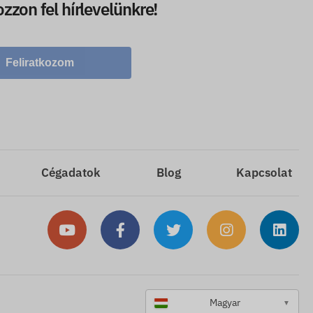
ozzon fel hírlevelünkre!
Feliratkozom
Cégadatok
Blog
Kapcsolat
Magyar
▼