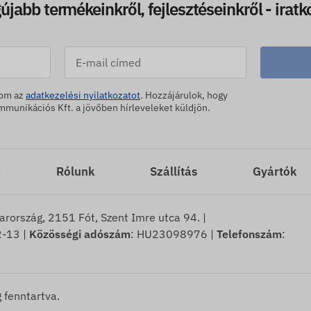
újabb termékeinkről, fejlesztéseinkről - iratk
dom az
adatkezelési nyilatkozatot
. Hozzájárulok, hogy
unikációs Kft. a jövőben hírleveleket küldjön.
k
Rólunk
Szállítás
Gyártók
arország, 2151 Fót, Szent Imre utca 94. |
-13 |
Közösségi adószám
: HU23098976 |
Telefonszám
:
 fenntartva.