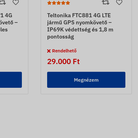
1 4G
Teltonika FTC881 4G LTE
övető –
jármű GPS nyomkövető –
les
IP69K védettség és 1,8 m
pontosság
Rendelhető
29.000 Ft
Megnézem