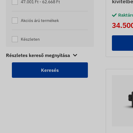
kivitelb
47.001 Ft - 62.668 Ft
Raktár
Akciós árú termékek
34.500
Készleten
Részletes kereső megnyitása