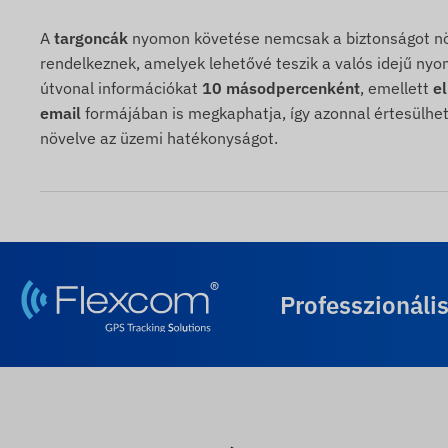
A
targoncák
nyomon követése nemcsak a biztonságot növ
rendelkeznek, amelyek lehetővé teszik a valós idejű nyom
útvonal információkat
10 másodpercenként
, emellett
e
email
formájában is megkaphatja, így azonnal értesülhet
növelve az üzemi hatékonyságot.
Professzionáli