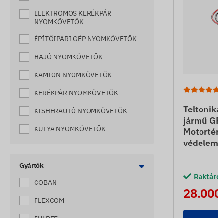
ELEKTROMOS KERÉKPÁR
NYOMKÖVETŐK
ÉPÍTŐIPARI GÉP NYOMKÖVETŐK
HAJÓ NYOMKÖVETŐK
KAMION NYOMKÖVETŐK
KERÉKPÁR NYOMKÖVETŐK
Teltoni
KISHERAUTÓ NYOMKÖVETŐK
jármű G
KUTYA NYOMKÖVETŐK
Motortér
védelem
LAKÓKOCSI NYOMKÖVETŐK
LÓ NYOMKÖVETŐK
Gyártók
Raktár
COBAN
MACSKA NYOMKÖVETŐK
28.000
FLEXCOM
MÉHKAPTÁR NYOMKÖVETŐK