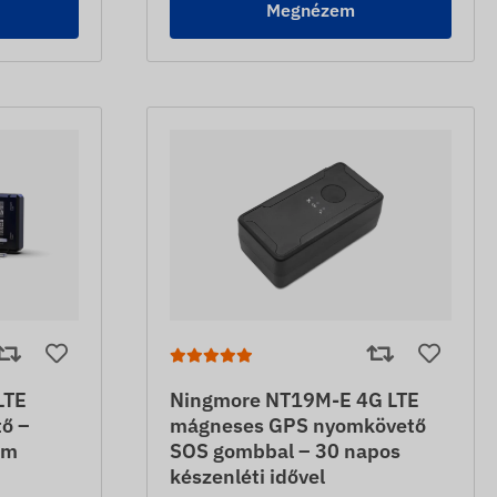
Megnézem
LTE
Ningmore NT19M-E 4G LTE
ő –
mágneses GPS nyomkövető
8m
SOS gombbal – 30 napos
készenléti idővel