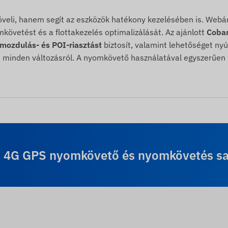
eli, hanem segít az eszközök hatékony kezelésében is. Web
követést és a flottakezelés optimalizálását. Az ajánlott
Coba
lmozdulás- és POI-riasztást
biztosít, valamint lehetőséget nyú
 minden változásról. A nyomkövető használatával egyszerűen k
s 4G GPS nyomkövető és nyomkövetés sajá