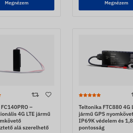
Megnézem
Megnézem
 FC140PRO –
Teltonika FTC880 4G 
ionális 4G LTE jármű
jármű GPS nyomkövet
mkövető
IP69K védelem és 1,
tető alá szerelhető
pontosság