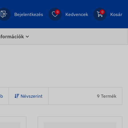
0
0
Bejelentkezés
Kedvencek
Kosár
nformációk
bb
Névszerint
9 Termék