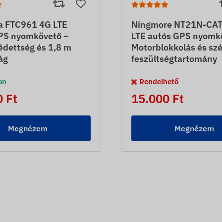
ka FTC961 4G LTE
Ningmore NT21N-CAT
PS nyomkövető –
LTE autós GPS nyomk
édettség és 1,8 m
Motorblokkolás és szé
ág
feszültségtartomány
on
Rendelhető
 Ft
15.000 Ft
Megnézem
Megnézem