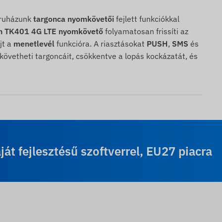
áruházunk
targonca nyomkövetői
fejlett funkciókkal
n TK401 4G LTE nyomkövető
folyamatosan frissíti az
jt a
menetlevél
funkcióra. A riasztásokat
PUSH
,
SMS
és
övetheti targoncáit, csökkentve a lopás kockázatát, és
t fejlesztésű szoftverrel, EU27 piacra