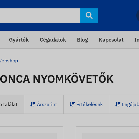
Gyártók
Cégadatok
Blog
Kapcsolat
I
Webshop
ONCA NYOMKÖVETŐK
 találat
Árszerint
Értékelések
Legúja