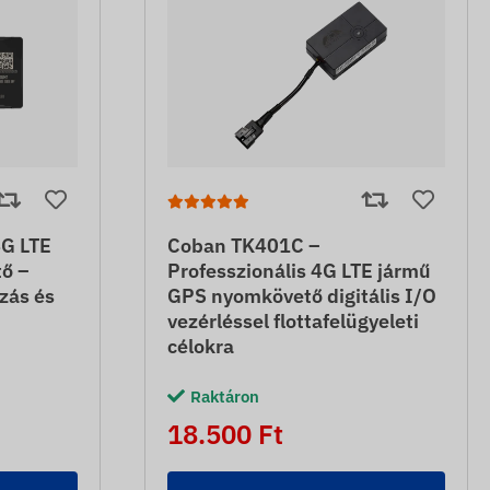
4G LTE
Coban TK401C –
ő –
Professzionális 4G LTE jármű
zás és
GPS nyomkövető digitális I/O
vezérléssel flottafelügyeleti
célokra
Raktáron
18.500 Ft