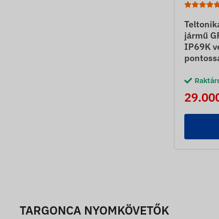
Teltoni
jármű G
IP69K v
pontoss
Raktár
29.000
TARGONCA NYOMKÖVETŐK