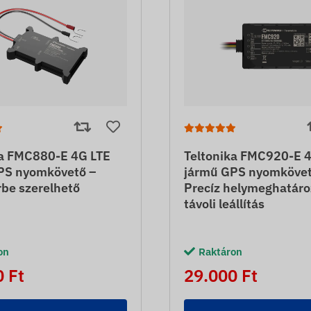
ka FMC880-E 4G LTE
Teltonika FMC920-E 
PS nyomkövető –
jármű GPS nyomkövet
be szerelhető
Precíz helymeghatáro
távoli leállítás
on
Raktáron
 Ft
29.000 Ft