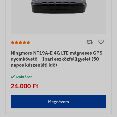
Ningmore NT19A-E 4G LTE mágneses GPS
nyomkövető – Ipari eszközfelügyelet (50
napos készenléti idő)
Raktáron
24.000 Ft
Megnézem