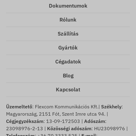
Dokumentumok
Rólunk
Szállítás
Gyártók
Cégadatok
Blog
Kapcsolat
Üzemeltető
: Flexcom Kommunikációs Kft.|
Székhely
:
Magyarország, 2151 Fót, Szent Imre utca 94. |
Cégjegyzékszám
: 13-09-172503 |
Adószám
:
23098976-2-13 |
Közösségi adószám
: HU23098976 |
Telefonszám
: +36 70 3333 525 |
E-mail
: