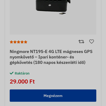
Ningmore NT19S-E 4G LTE mágneses GPS
nyomkövető – Ipari konténer- és
gépkövetés (180 napos készenléti idő)
Raktáron
29.000 Ft
Megnézem