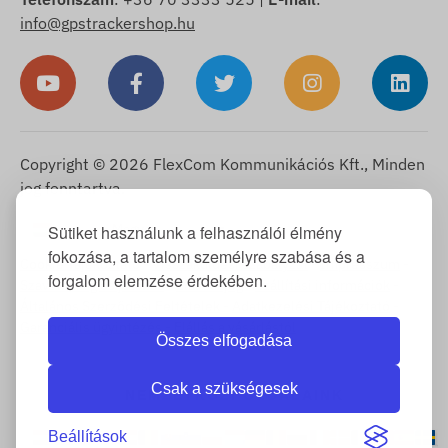
info@gpstrackershop.hu
Copyright © 2026 FlexCom Kommunikációs Kft., Minden
jog fenntartva.
Magyar
Sütiket használunk a felhasználói élmény
▼
fokozása, a tartalom személyre szabása és a
Cookie Tájékoztató
-
Visszaküldési szabályzat
-
Impresszum
-
forgalom elemzése érdekében.
Szavatosság és jótállás
-
Elállási jog
-
Szállítási információk
-
Általános Szerződési Feltételek
-
Adatkezelési Tájékoztató
-
Garanciális ügyintézés
-
Elállás a vásárlástól
Összes elfogadása
Csak a szükségesek
NEMZETKÖZI OLDALAINK
Beállítások