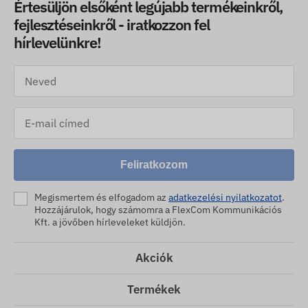
Értesüljön elsőként legújabb termékeinkről,
fejlesztéseinkről - iratkozzon fel
hírlevelünkre!
Feliratkozom
Megismertem és elfogadom az
adatkezelési nyilatkozatot
.
Hozzájárulok, hogy számomra a FlexCom Kommunikációs
Kft. a jövőben hírleveleket küldjön.
Akciók
Termékek