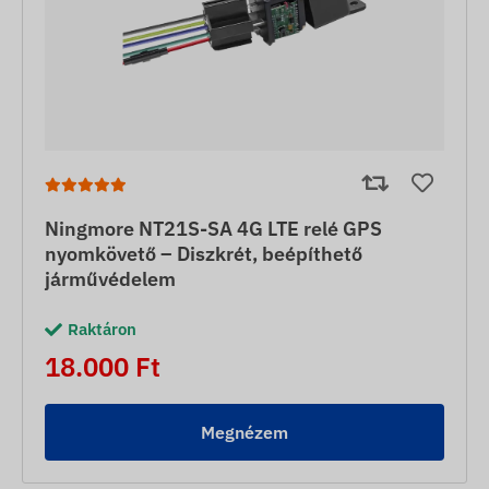
Ningmore NT21S-SA 4G LTE relé GPS
nyomkövető – Diszkrét, beépíthető
járművédelem
Raktáron
18.000 Ft
Megnézem