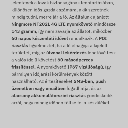
jelentenek a lovak biztonságának fenntartásában,
különösen idős gazdák számára, akik szeretnék
mindig tudni, merre jár a ló. Az általunk ajánlott
Ningmore NT202L 4G LTE nyomkövető
mindössze
143 gramm
, így nem zavarja az állatot, miközben
60 napos készenléti idővel
rendelkezik. A
POI
riasztás
figyelmeztet, ha a ló elhagyja a kijelölt
területet, míg az
útvonal lekérdezés
lehetővé teszi
a valós idejű követést
60 másodperces
frissítéssel
. A nyomkövető
IP67 vízállóságú
, így
bármilyen időjárási körülmények között
használható. Az értesítéseket
SMS-ben, push
üzenetben vagy emailben
fogadhatja, és az
alacsony akkumulátorszint riasztás
gondoskodik
arról, hogy mindig időben töltse fel a készüléket.