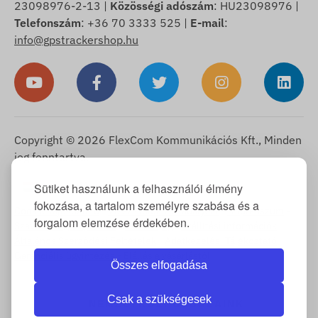
23098976-2-13 |
Közösségi adószám
: HU23098976 |
Telefonszám
: +36 70 3333 525 |
E-mail
:
info@gpstrackershop.hu
Copyright © 2026 FlexCom Kommunikációs Kft., Minden
jog fenntartva.
Magyar
Sütiket használunk a felhasználói élmény
▼
fokozása, a tartalom személyre szabása és a
Cookie Tájékoztató
-
Visszaküldési szabályzat
-
Impresszum
-
forgalom elemzése érdekében.
Szavatosság és jótállás
-
Elállási jog
-
Szállítási információk
-
Általános Szerződési Feltételek
-
Adatkezelési Tájékoztató
-
Garanciális ügyintézés
-
Elállás a vásárlástól
Összes elfogadása
Csak a szükségesek
NEMZETKÖZI OLDALAINK